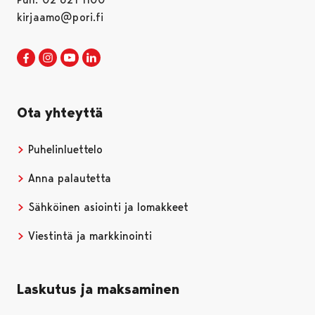
kirjaamo@pori.fi
Porin kaupunki Facebookissa
Avautuu uudessa välilehdessä
Porin kaupunki Instagramissa
Avautuu uudessa välilehdessä
Porin kaupunki Youtubessa
Avautuu uudessa välilehdessä
Porin kaupunki LinkedInissa
Avautuu uudessa välilehdessä
Ota yhteyttä
Puhelinluettelo
Anna palautetta
Sähköinen asiointi ja lomakkeet
Viestintä ja markkinointi
Laskutus ja maksaminen