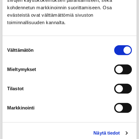
kohdennetun markkinoinnin suorittamiseen. Osa
Lisätietoja antaa:
evästeistä ovat välttämättömiä sivuston
Jussi Pöllänen
, suunnittelija, opetusyksikkö, puh. 044
toiminnallisuuden kannalta.
701 1858,
jussi.pollanen@pori.fi
Suostumuksen
Välttämätön
valinta
Hanketta rahoittaa
Mieltymykset
Tilastot
Markkinointi
Jussi Pöllänen
Suunnittelija
Näytä tiedot