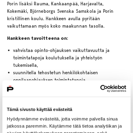
Porin lisäksi Rauma, Kankaanpää, Harjavalta,
Kokemäki, Björneborgs Svenska Samskola ja Porin
kristillinen koulu. Hankkeen avulla pyritään
vaikuttamaan myös koko maakunnan tasolla.
Hankkeen tavoitteena on:
vahvistaa opinto-ohjauksen vaikuttavuutta ja
toimintatapoja koulutuksella ja yhteistyön
tukemisella,
suunnitella tehostetun henkilökohtaisen
oppilaanohjauksen toimintatapoja,
kehittää nivelvaiheen toimintamalleja,
lisätä alueellista ja moniammatillista yhteistyötä,
edistää ”koko koulu ohjaa” -ajattelumallia.
Tämä sivusto käyttää evästeitä
Hankkeen blogia voi seurata
täällä
.
Hyödynnämme evästeitä, jotta voimme palvella sinua
Facebookissa hankkeen ryhmä löytyy nimellä
jatkossa paremmin. Käytämme tätä tietoa analytiikan ja
”Ohjausta Satakunnassa”.
sivujen käyttökokemuksen parantamiseen, sekä