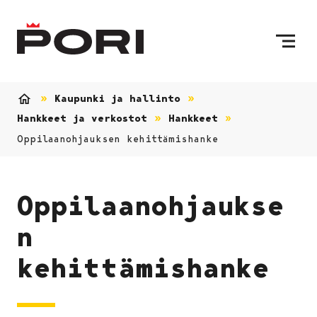
Siirry sisältöön
Etusivulle
Kaupunki ja hallinto
Etusivu
Hankkeet ja verkostot
Hankkeet
Oppilaanohjauksen kehittämishanke
Oppilaanohjaukse
n
kehittämishanke