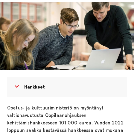
Avaa valikko
Sulje valikko
Hankkeet
Opetus- ja kulttuuriministeriö on myöntänyt
valtionavustusta Oppilaanohjauksen
kehittämishankkeeseen 101 000 euroa. Vuoden 2022
loppuun saakka kestävässä hankkeessa ovat mukana