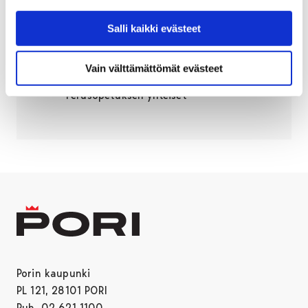
+358447011858
jussi.pollanen@pori.fi
Salli kaikki evästeet
Sivistystoimiala
Vain välttämättömät evästeet
Opetusyksikkö
Perusopetuksen yhteiset
Porin kaupunki
PL 121, 28101 PORI
Puh. 02 621 1100