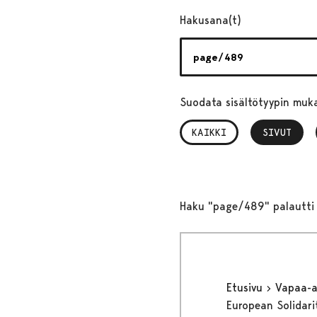
Hakusana(t)
Suodata sisältötyypin muk
KAIKKI
SIVUT
, VALITTU
Haku "page/489" palautti 
Etusivu
Vapaa-
European Solidari