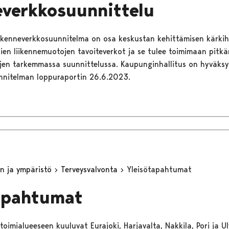
everkkosuunnittelu
iikenneverkkosuunnitelma on osa keskustan kehittämisen kärki
ien liikennemuotojen tavoiteverkot ja se tulee toimimaan pitkä
jen tarkemmassa suunnittelussa. Kaupunginhallitus on hyväksy
nnitelman loppuraportin 26.6.2023.
n ja ympäristö
Terveysvalvonta
Yleisötapahtumat
apahtumat
oimialueeseen kuuluvat Eurajoki, Harjavalta, Nakkila, Pori ja Ulv