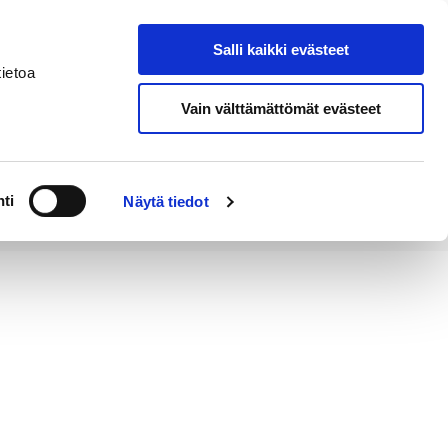
Salli kaikki evästeet
Tapahtumakalenteri
Hae sivustolta
ietoa
Vain välttämättömät evästeet
Työ ja
Kaupunki ja
rittäminen
hallinto
ti
Näytä tiedot