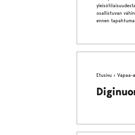
yleisötilaisuudes
osallistuvan vähi
ennen tapahtuma
Etusivu
Vapaa-
Diginuo