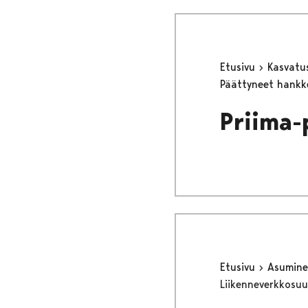
Etusivu
Kasvatu
Päättyneet hank
Priima-
Etusivu
Asumine
Liikenneverkkosuu