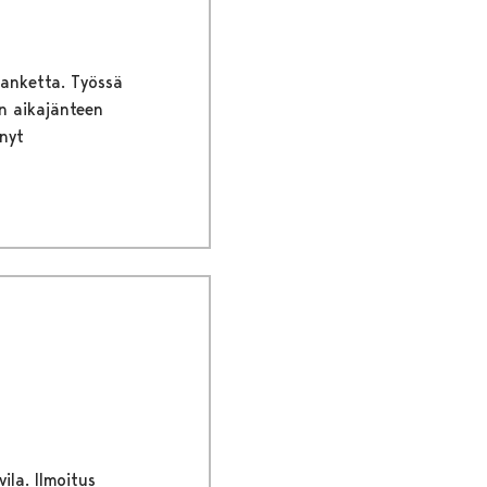
hanketta. Työssä
n aikajänteen
nyt
ila. Ilmoitus