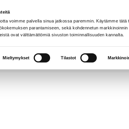
teitä
Puhelinluettelo
Anna palautetta
tta voimme palvella sinua jatkossa paremmin. Käytämme tätä t
yttökokemuksen parantamiseen, sekä kohdennetun markkinoinnin
istä ovat välttämättömiä sivuston toiminnallisuuden kannalta.
s ja
Vapaa-
Hyvinvointi
tus
aika
y
Mieltymykset
Tilastot
Markkinoin