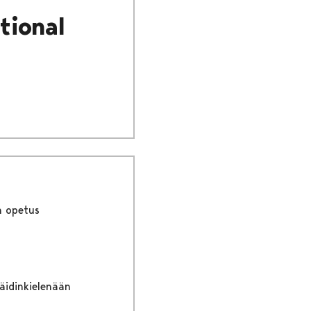
tional
n opetus
 äidinkielenään