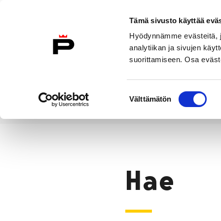
Siirry sisältöön
Tämä sivusto käyttää eväs
Suomeksi
Hyödynnämme evästeitä, jo
Etusivulle
analytiikan ja sivujen kä
suorittamiseen. Osa eväste
Asuminen ja
Kasvatu
ympäristö
koulu
Suostumuksen
Välttämätön
valinta
Hae
Etusivu
Hae