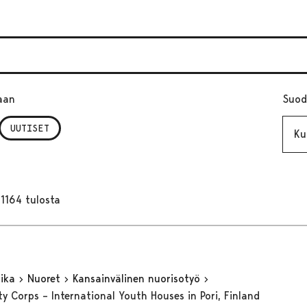
aan
Suod
Kuuk
UUTISET
1164 tulosta
aika
Nuoret
Kansainvälinen nuorisotyö
ty Corps – International Youth Houses in Pori, Finland