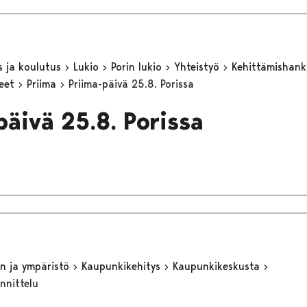
s ja koulutus
Lukio
Porin lukio
Yhteistyö
Kehittämishan
keet
Priima
Priima-päivä 25.8. Porissa
päivä 25.8. Porissa
n ja ympäristö
Kaupunkikehitys
Kaupunkikeskusta
nnittelu