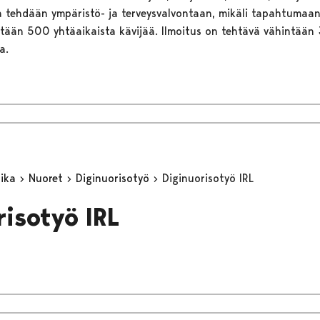
ta tehdään ympäristö- ja terveysvalvontaan, mikäli tapahtuma
ntään 500 yhtäaikaista kävijää. Ilmoitus on tehtävä vähintään
a.
aika
Nuoret
Diginuorisotyö
Diginuorisotyö IRL
risotyö IRL