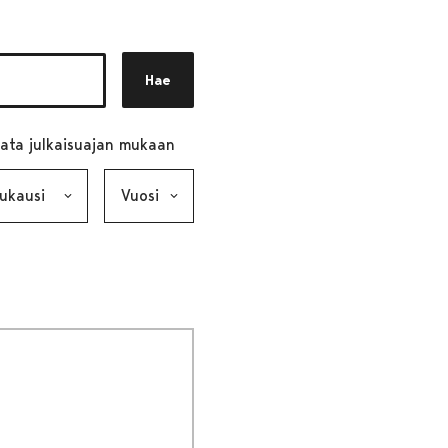
Hae
ata julkaisuajan mukaan
ausi, valinta lähettää lomakkeen
Vuosi, valinta lähettää lomakkeen