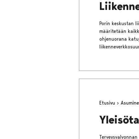
Liikenn
Porin keskustan l
määritetään kaikk
ohjenuorana katu
liikenneverkkosuu
Etusivu
Asumine
Yleisöt
Terveysvalvonnan t