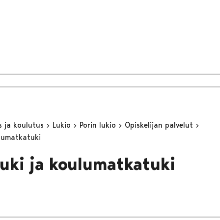
s ja koulutus
Lukio
Porin lukio
Opiskelijan palvelut
lumatkatuki
uki ja koulumatkatuki