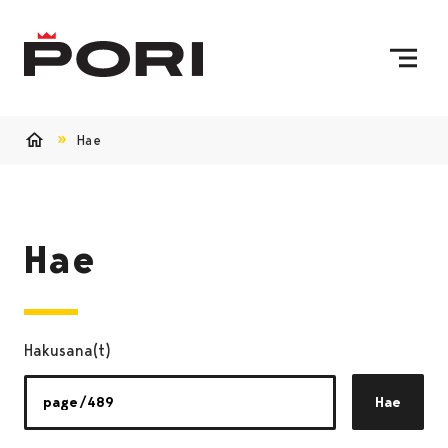
Siirry sisältöön
Etusivulle
Hae
Etusivu
Hae
Hakusana(t)
Hae