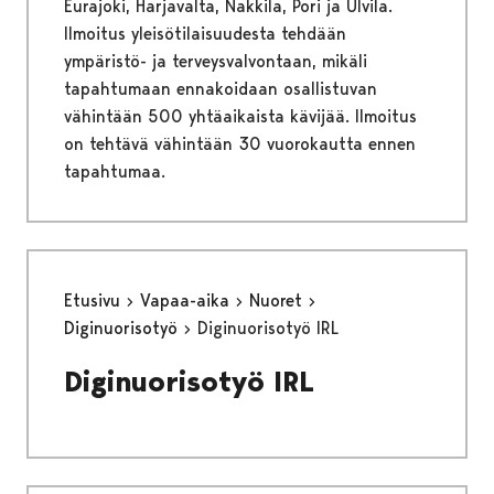
Eurajoki, Harjavalta, Nakkila, Pori ja Ulvila.
Ilmoitus yleisötilaisuudesta tehdään
ympäristö- ja terveysvalvontaan, mikäli
tapahtumaan ennakoidaan osallistuvan
vähintään 500 yhtäaikaista kävijää. Ilmoitus
on tehtävä vähintään 30 vuorokautta ennen
tapahtumaa.
Etusivu
Vapaa-aika
Nuoret
Diginuorisotyö
Diginuorisotyö IRL
Diginuorisotyö IRL