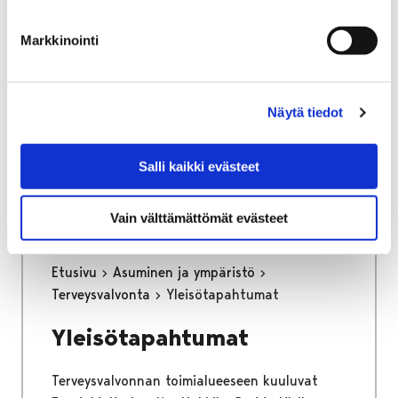
osa keskustan kehittämisen kärkihanketta.
Työssä määritetään kaikkien liikennemuotojen
Markkinointi
tavoiteverkot ja se tulee toimimaan pitkän
aikajänteen ohjenuorana katujen
tarkemmassa suunnittelussa.
Näytä tiedot
Kaupunginhallitus on hyväksynyt
liikenneverkkosuunnitelman loppuraportin
Salli kaikki evästeet
26.6.2023.
Vain välttämättömät evästeet
Etusivu
Asuminen ja ympäristö
Terveysvalvonta
Yleisötapahtumat
Yleisötapahtumat
Terveysvalvonnan toimialueeseen kuuluvat