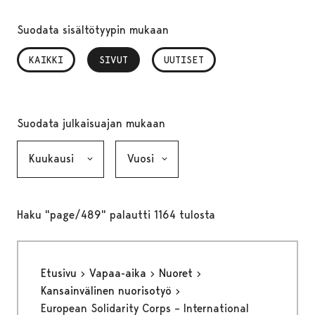
Suodata sisältötyypin mukaan
KAIKKI
SIVUT
, VALITTU
UUTISET
Suodata julkaisuajan mukaan
Kuukausi, valinta lähettää lomakkeen
Vuosi, valinta lähettää lomakkeen
Haku "page/489" palautti 1164 tulosta
Etusivu
Vapaa-aika
Nuoret
Kansainvälinen nuorisotyö
European Solidarity Corps – International