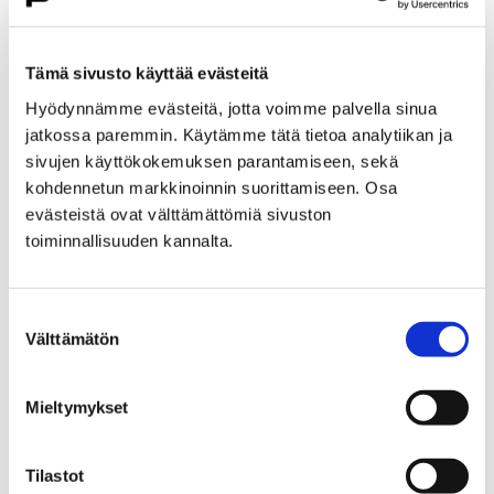
Etusivu
Kasvatus ja koulutus
Lukio
Porin lukio
Yhteistyö
Kehittämishankkeet
Tämä sivusto käyttää evästeitä
Päättyneet hankkeet
Priima
Hyödynnämme evästeitä, jotta voimme palvella sinua
Priima-päivä 25.8. Porissa
jatkossa paremmin. Käytämme tätä tietoa analytiikan ja
Priima-päivä 25.8. Porissa
sivujen käyttökokemuksen parantamiseen, sekä
kohdennetun markkinoinnin suorittamiseen. Osa
evästeistä ovat välttämättömiä sivuston
toiminnallisuuden kannalta.
Suostumuksen
Etusivu
Asuminen ja ympäristö
Välttämätön
valinta
Kaupunkikehitys
Kaupunkikeskusta
Liikenneverkkosuunnittelu
Mieltymykset
Liikenneverkkosuunnittelu
Tilastot
Porin keskustan liikenneverkkosuunnitelma on