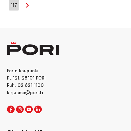
117
Seuraava sivu
Porin kaupunki
PL 121, 28101 PORI
Puh. 02 621 1100
kirjaamo@pori.fi
Porin kaupunki Facebookissa
Avautuu uudessa välilehdessä
Porin kaupunki Instagramissa
Avautuu uudessa välilehdessä
Porin kaupunki Youtubessa
Avautuu uudessa välilehdessä
Porin kaupunki LinkedInissa
Avautuu uudessa välilehdessä