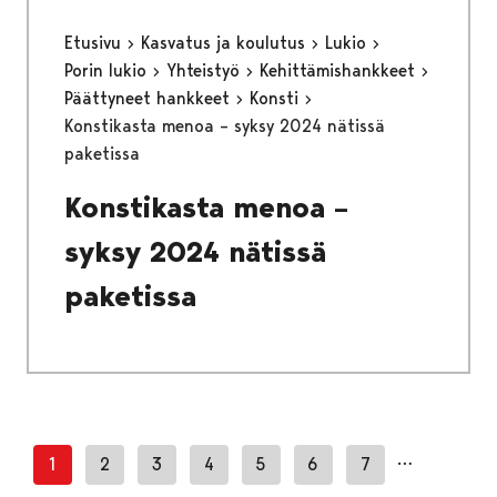
Etusivu
Kasvatus ja koulutus
Lukio
Porin lukio
Yhteistyö
Kehittämishankkeet
Päättyneet hankkeet
Konsti
Konstikasta menoa – syksy 2024 nätissä
paketissa
Konstikasta menoa –
syksy 2024 nätissä
paketissa
…
1
2
3
4
5
6
7