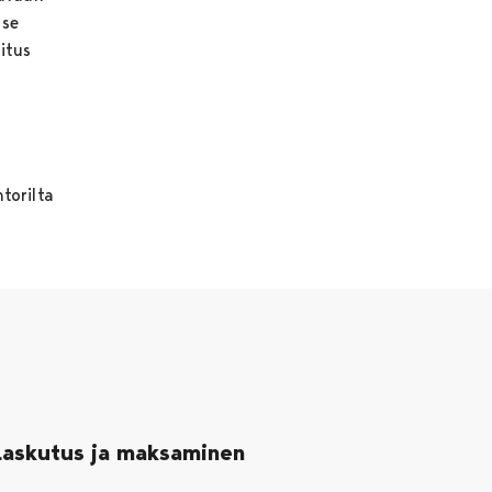
 se
itus
torilta
Laskutus ja maksaminen