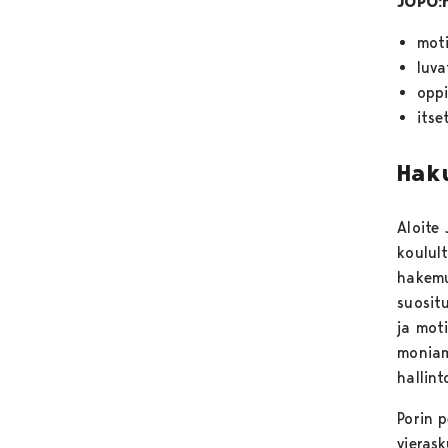
JOPO:n
moti
luva
oppi
itse
Hak
Aloite
koulul
hakemu
suosit
ja mot
moniamm
hallin
Porin 
vieras