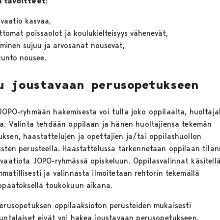
 tavoitteet:
vaatio kasvaa,
ttomat poissaolot ja koulukielteisyys vähenevät,
minen sujuu ja arvosanat nousevat,
tunto nousee.
u joustavaan perusopetukseen
 JOPO-ryhmään hakemisesta voi tulla joko oppilaalta, huoltajal
ta. Valinta tehdään oppilaan ja hänen huoltajiensa tekemän
ksen, haastattelujen ja opettajien ja/tai oppilashuollon
usten perusteella. Haastattelussa tarkennetaan oppilaan tila
ivaatiota JOPO-ryhmässä opiskeluun. Oppilasvalinnat käsitell
atillisesti ja valinnasta ilmoitetaan rehtorin tekemällä
topäätöksellä toukokuun aikana.
perusopetuksen oppilaaksioton perusteiden mukaisesti
kuntalaiset eivät voi hakea joustavaan perusopetukseen.