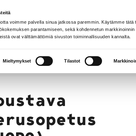
teitä
Puhelinluettelo
Anna palautetta
tta voimme palvella sinua jatkossa paremmin. Käytämme tätä t
yttökokemuksen parantamiseen, sekä kohdennetun markkinoinnin
istä ovat välttämättömiä sivuston toiminnallisuuden kannalta.
s ja
Vapaa-
Hyvinvointi
tus
aika
y
Mieltymykset
Tilastot
Markkinoin
us
Opetus
Joustava perusopetus (JOPO)
oustava
erusopetus