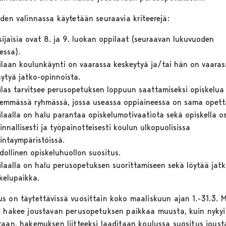
iden valinnassa käytetään seuraavia kriteerejä:
sijaisia ovat 8. ja 9. luokan oppilaat (seuraavan lukuvuoden
essa).
laan koulunkäynti on vaarassa keskeytyä ja/tai hän on vaaras
äytyä jatko-opinnoista.
las tarvitsee perusopetuksen loppuun saattamiseksi opiskelua
emmässä ryhmässä, jossa useassa oppiaineessa on sama opett
laalla on halu parantaa opiskelumotivaatiota sekä opiskella o
innallisesti ja työpainotteisesti koulun ulkopuolisissa
intaympäristöissä.
ollinen opiskeluhuollon suositus.
laalla on halu perusopetuksen suorittamiseen sekä löytää jatk
kelupaikka.
s on täytettävissä vuosittain koko maaliskuun ajan 1.-31.3. M
s hakee joustavan perusopetuksen paikkaa muusta, kuin nykyi
taan, hakemuksen liitteeksi laaditaan koulussa suositus jous