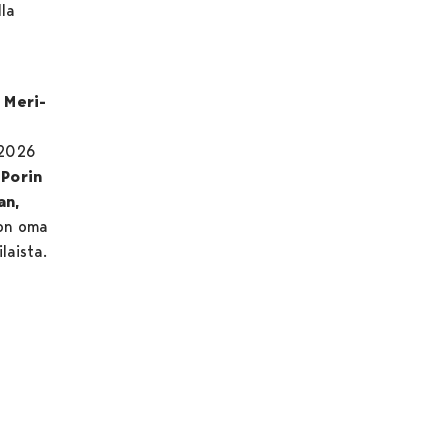
la
a
, Meri-
 2026
-Porin
an,
 on oma
laista.