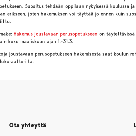
petukseen. Suositus tehdään oppilaan nykyisessä koulussa ja
aan erikseen, joten hakemuksen voi täyttää jo ennen kuin suos
ittu.
omake:
Hakemus joustavaan perusopetukseen
on täytettävissä
tain koko maaliskuun ajan 1.-31.3.
etoja joustavaan perusopetukseen hakemisesta saat koulun reh
lukuraattorilta.
Ota yhteyttä