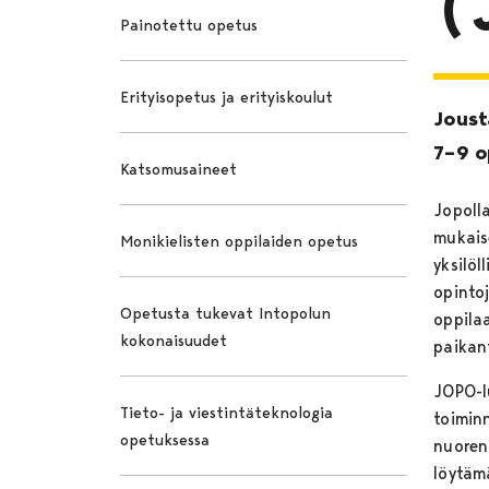
(
Painotettu opetus
Erityisopetus ja erityiskoulut
Joust
7–9 op
Katsomusaineet
Jopoll
mukais
Monikielisten oppilaiden opetus
yksilöl
opinto
Opetusta tukevat Intopolun
oppila
kokonaisuudet
paikan
JOPO-l
Tieto- ja viestintäteknologia
toimin
opetuksessa
nuoren
löytäm