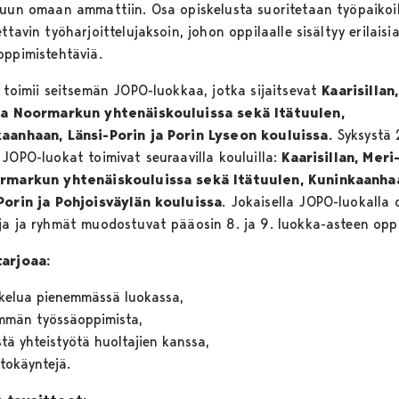
luun omaan ammattiin. Osa opiskelusta suoritetaan työpaikoil
ttavin työharjoittelujaksoin, johon oppilaalle sisältyy erilaisi
oppimistehtäviä.
a toimii seitsemän JOPO-luokkaa, jotka sijaitsevat
Kaarisillan
ja Noormarkun yhtenäiskouluissa sekä Itätuulen,
aanhaan, Länsi-Porin ja Porin Lyseon kouluissa.
Syksystä
 JOPO-luokat toimivat seuraavilla kouluilla:
Kaarisillan, Meri
rmarkun yhtenäiskouluissa sekä Itätuulen, Kuninkaanha
Porin ja Pohjoisväylän kouluissa
. Jokaisella JOPO-luokalla
ja ja ryhmät muodostuvat pääosin 8. ja 9. luokka-asteen oppi
arjoaa:
kelua pienemmässä luokassa,
mmän työssäoppimista,
istä yhteistyötä huoltajien kanssa,
tokäyntejä.