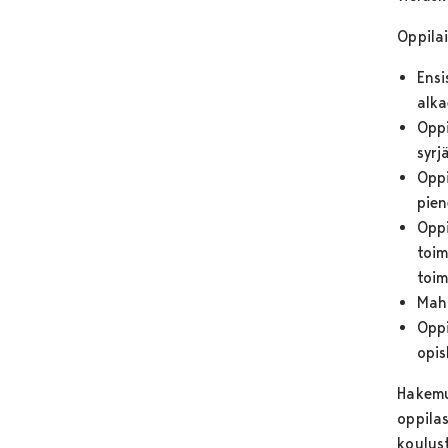
Oppila
Ensi
alka
Oppi
syrj
Oppi
pien
Oppi
toim
toim
Mahd
Oppi
opis
Hakemu
oppila
koulus