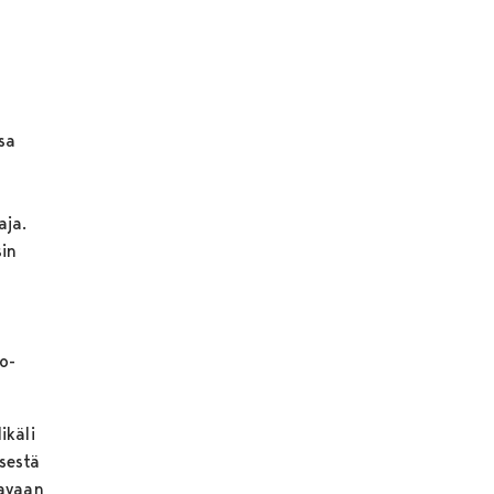
sa
aja.
sin
o-
ikäli
sestä
tavaan