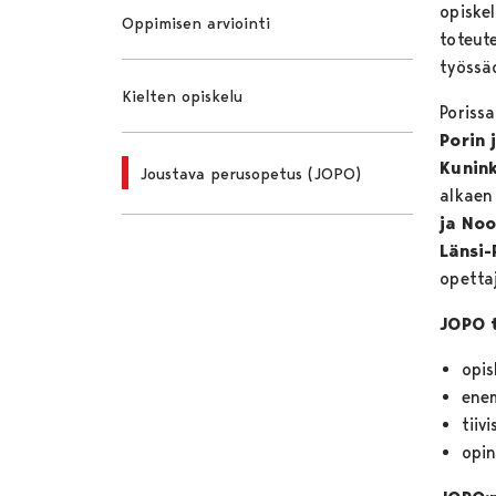
opiske
Oppimisen arviointi
toteute
työssä
Kielten opiskelu
Poriss
Porin 
Kunink
Joustava perusopetus (JOPO)
alkaen
ja Noo
Länsi-
opetta
JOPO t
opis
ene
tiiv
opin