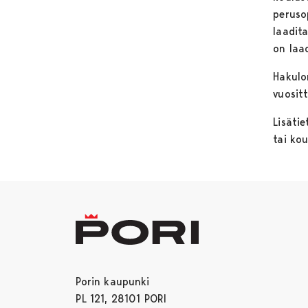
peruso
laadit
on laad
Hakul
vuosit
Lisäti
tai kou
Porin kaupunki
PL 121, 28101 PORI