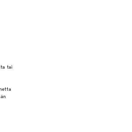
ta tai
nnetta
ään