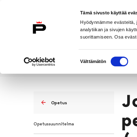
Siirry sisältöön
Tämä sivusto käyttää eväs
Suomeksi
Hyödynnämme evästeitä, jo
Etusivulle
analytiikan ja sivujen kä
suorittamiseen. Osa eväste
Asuminen ja
Kasvatu
ympäristö
koulu
Suostumuksen
Välttämätön
valinta
Kasvatus ja koulutus
Perusopet
Etusivu
J
Opetus
p
Opetussuunnitelma