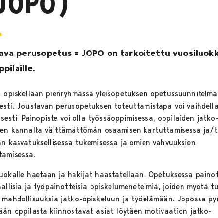
JOPO)
ava perusopetus = JOPO on tarkoitettu vuosiluok
pilaille.
a opiskellaan pienryhmässä yleisopetuksen opetussuunnitelm
esti. Joustavan perusopetuksen toteuttamistapa voi vaihdell
lisesti. Painopiste voi olla työssäoppimisessa, oppilaiden jatko
jen kannalta välttämättömän osaamisen kartuttamisessa ja/t
an kasvatuksellisessa tukemisessa ja omien vahvuuksien
tamisessa.
uokalle haetaan ja hakijat haastatellaan. Opetuksessa paino
nallisia ja työpainotteisia opiskelumenetelmiä, joiden myötä t
 mahdollisuuksia jatko-opiskeluun ja työelämään. Jopossa py
ään oppilasta kiinnostavat asiat löytäen motivaation jatko-