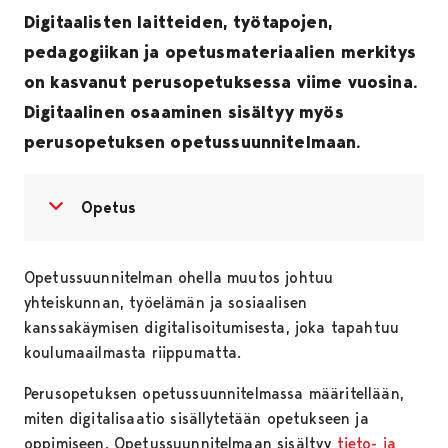
Digitaalisten laitteiden, työtapojen,
pedagogiikan ja opetusmateriaalien merkitys
on kasvanut perusopetuksessa viime vuosina.
Digitaalinen osaaminen sisältyy myös
perusopetuksen opetussuunnitelmaan.
Avaa valikko
Sulje valikko
Opetus
Opetussuunnitelman ohella muutos johtuu
yhteiskunnan, työelämän ja sosiaalisen
kanssakäymisen digitalisoitumisesta, joka tapahtuu
koulumaailmasta riippumatta.
Perusopetuksen opetussuunnitelmassa määritellään,
miten digitalisaatio sisällytetään opetukseen ja
oppimiseen. Opetussuunnitelmaan sisältyy
tieto- ja