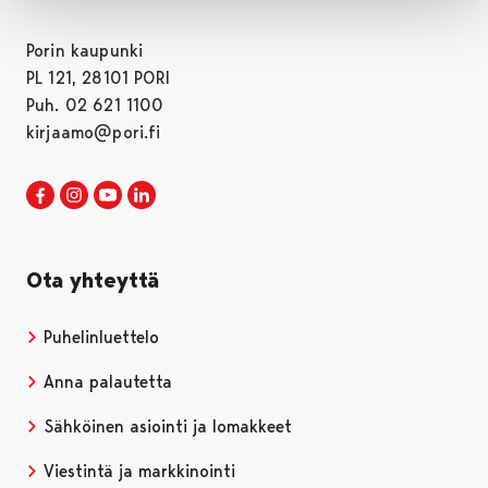
Porin kaupunki
PL 121, 28101 PORI
Puh. 02 621 1100
kirjaamo@pori.fi
Porin kaupunki Facebookissa
Avautuu uudessa välilehdessä
Porin kaupunki Instagramissa
Avautuu uudessa välilehdessä
Porin kaupunki Youtubessa
Avautuu uudessa välilehdessä
Porin kaupunki LinkedInissa
Avautuu uudessa välilehdessä
Ota yhteyttä
Puhelinluettelo
Anna palautetta
Sähköinen asiointi ja lomakkeet
Viestintä ja markkinointi