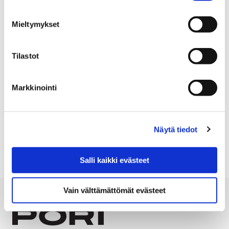
Teemu Heino
Mieltymykset
Kehittämispäällikkö
+358447018303
Tilastot
teemu.heino@pori.fi
Konsernipalvelut
Markkinointi
Konsernipalvelut
Konsernipalvelut
Näytä tiedot
Salli kaikki evästeet
Vain välttämättömät evästeet