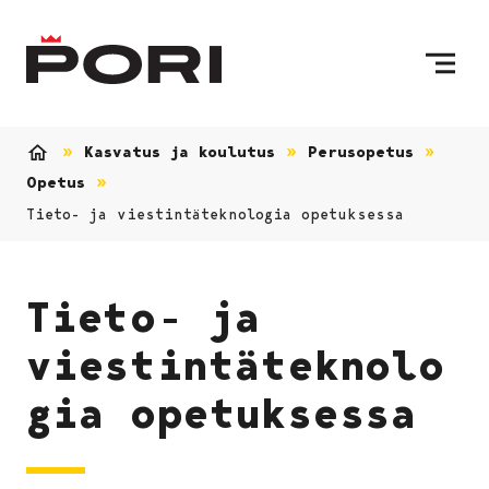
Siirry sisältöön
Etusivulle
Kasvatus ja koulutus
Perusopetus
Etusivu
Opetus
Tieto- ja viestintäteknologia opetuksessa
Tieto- ja
viestintäteknolo
gia opetuksessa