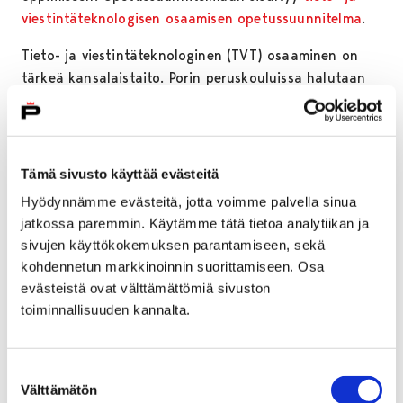
viestintäteknologisen osaamisen opetussuunnitelma
.
Tieto- ja viestintäteknologinen (TVT) osaaminen on
tärkeä kansalaistaito. Porin peruskouluissa halutaan
turvata kaikille oppilaille tasapuoliset mahdollisuudet
digitaalisten taitojen kehittämiseen. Porissa jaetaan
henkilökohtaiset laitteet opetuskäyttöön 4.-9. -
luokkalaisille. Myös vuosiluokilla 1-3 opiskellaan
Tämä sivusto käyttää evästeitä
digitaitoja, vaikka oppilailla ei olekaan käytössään
Hyödynnämme evästeitä, jotta voimme palvella sinua
henkilökohtaisia tietokoneita.
jatkossa paremmin. Käytämme tätä tietoa analytiikan ja
sivujen käyttökokemuksen parantamiseen, sekä
Lisätietoja huoltajille muun muassa opetuksen
kohdennetun markkinoinnin suorittamiseen. Osa
digitalisaatiosta, kouluissa käytössä olevista
evästeistä ovat välttämättömiä sivuston
sähköisistä oppimisympäristöistä ja laitteista sekä
toiminnallisuuden kannalta.
digitaalisen osaamisen tavoitteista löytyy
tästä
linkistä
.
Suostumuksen
Välttämätön
valinta