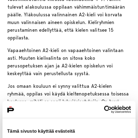
tulevat alakoulussa oppilaan vähimmäistuntimäärän
päälle. Yläkoulussa valinnainen A2-kieli voi korvata
muun valinnaisen aineen opiskelun. Kieliryhmien
perustaminen edellyttää, että kielen valitsee 15
oppilasta.
Vapaaehtoinen A2-kieli on vapaaehtoinen valintaan
asti. Muuten kielivalinta on sitova koko
perusopetuksen ajan ja A2-kielen opiskelun voi
keskeyttää vain perustellusta syystä.
Jos omaan kouluun ei synny valittua A2-kielen
ryhmää, oppilas voi käydä kieltenopetuksessa toisessa
koulussa, mikäli se sopii lukujärjestyksiin. On hyvä
huomata, että lukujärjestysten sopiminen joudutaan
tarkistamaan joka vuosi uudelleen. Mikäli oppilas käy
kieltenopetuksessa toisessa koulussa, hän voi
Tämä sivusto käyttää evästeitä
hyödyntää maksutta kaupungin reittiliikennettä