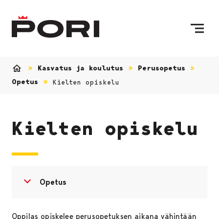
Siirry sisältöön
Etusivulle
Kasvatus ja koulutus
Perusopetus
Etusivu
Opetus
Kielten opiskelu
Kielten opiskelu
Avaa valikko
Sulje valikko
Opetus
Oppilas opiskelee perusopetuksen aikana vähintään