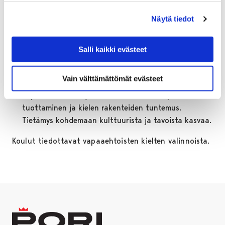
kehittyminen on tärkeää.
Näytä tiedot
Kielenopetuksen monipuoliset toiminnalliset
menetelmät innostavat eri tavoin oppivia oppilaita
käyttämään kielitaitoaan heti alusta asti.
Salli kaikki evästeet
Vuosien harjoittelun myötä kielitaito kielen eri osa-
alueilla kehittyy ja samalla tavoitteet kasvavat.
Vain välttämättömät evästeet
Suullisen tuottamisen lisäksi opiskelussa painottuvat
kirjoitetun kielen ymmärtäminen, oma kirjallinen
tuottaminen ja kielen rakenteiden tuntemus.
Tietämys kohdemaan kulttuurista ja tavoista kasvaa.
Koulut tiedottavat vapaaehtoisten kielten valinnoista.