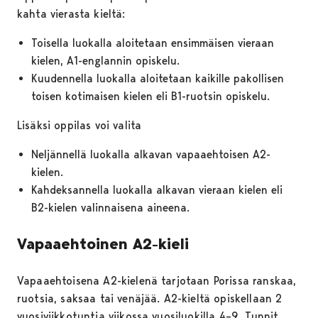
kahta vierasta kieltä:
Toisella luokalla aloitetaan ensimmäisen vieraan
kielen, A1-englannin opiskelu.
Kuudennella luokalla aloitetaan kaikille pakollisen
toisen kotimaisen kielen eli B1-ruotsin opiskelu.
Lisäksi oppilas voi valita
Neljännellä luokalla alkavan vapaaehtoisen A2-
kielen.
Kahdeksannella luokalla alkavan vieraan kielen eli
B2-kielen valinnaisena aineena.
Vapaaehtoinen A2-kieli
Vapaaehtoisena A2-kielenä tarjotaan Porissa ranskaa,
ruotsia, saksaa tai venäjää. A2-kieltä opiskellaan 2
vuosiviikkotuntia viikossa vuosiluokilla 4–9. Tunnit