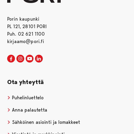
Porin kaupunki
PL 121, 28101 PORI
Puh. 02 621 1100
kirjaamo@pori.fi
Porin kaupunki Facebookissa
Avautuu uudessa välilehdessä
Porin kaupunki Instagramissa
Avautuu uudessa välilehdessä
Porin kaupunki Youtubessa
Avautuu uudessa välilehdessä
Porin kaupunki LinkedInissa
Avautuu uudessa välilehdessä
Ota yhteyttä
Puhelinluettelo
Anna palautetta
Sähköinen asiointi ja lomakkeet