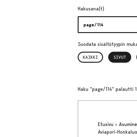
Hakusana(t)
Suodata sisältötyypin muk
KAIKKI
SIVUT
, VALITTU
Haku "page/114" palautti 1
Etusivu
Asumine
Aviapori-Honkaluo