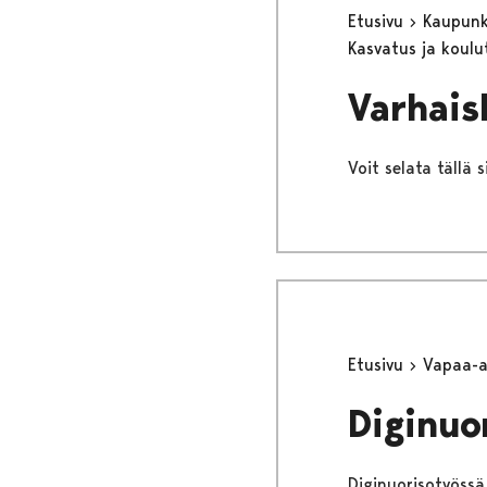
Etusivu
Kaupunki
Kasvatus ja koul
Varhais
Voit selata tällä 
Etusivu
Vapaa-
Diginuo
Diginuorisotyössä 