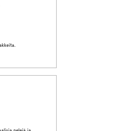
akkeita.
lisia pelejä ja