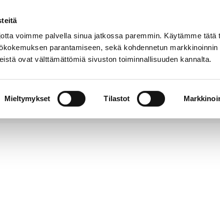
teitä
Puhelinluettelo
Anna palautetta
tta voimme palvella sinua jatkossa paremmin. Käytämme tätä t
yttökokemuksen parantamiseen, sekä kohdennetun markkinoinnin
istä ovat välttämättömiä sivuston toiminnallisuuden kannalta.
s ja
Vapaa-
Hyvinvointi
tus
aika
y
Mieltymykset
Tilastot
Markkinoin