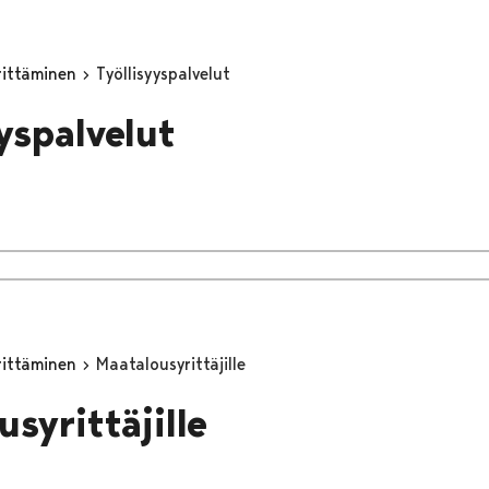
yrittäminen
Työllisyyspalvelut
yyspalvelut
yrittäminen
Maatalousyrittäjille
syrittäjille