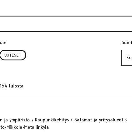
aan
Suod
Kuuk
UUTISET
164 tulosta
n ja ympäristö
Kaupunkikehitys
Satamat ja yritysalueet
to-Mikkola-Metallinkylä