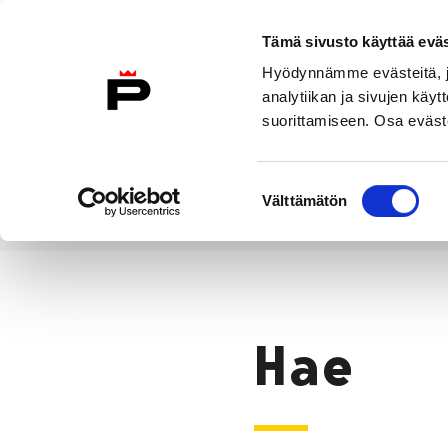
Siirry sisältöön
Tämä sivusto käyttää eväs
Suomeksi
Hyödynnämme evästeitä, jo
Etusivulle
analytiikan ja sivujen kä
suorittamiseen. Osa eväste
Asuminen ja
Kasvatu
ympäristö
koulu
Suostumuksen
Välttämätön
valinta
Hae
Etusivu
Hae