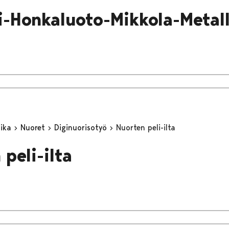
i-Honkaluoto-Mikkola-Metall
aika
Nuoret
Diginuorisotyö
Nuorten peli-ilta
peli-ilta