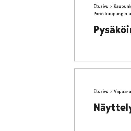
Etusivu
Kaupunki
Porin kaupungin 
Pysäköi
Etusivu
Vapaa-
Näyttel