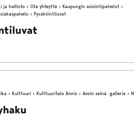
 ja hallinto
Ota yhteyttä
Kaupungin asiointipalvelut
asiakaspalvelu
Pysäköintiluvat
ntiluvat
aika
Kulttuuri
Kulttuuritalo Annis
Avoin seinä -galleria
N
yhaku