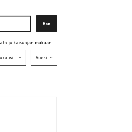
Hae
ata julkaisuajan mukaan
ausi, valinta lähettää lomakkeen
Vuosi, valinta lähettää lomakkeen