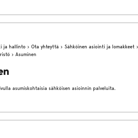
 ja hallinto
Ota yhteyttä
Sähköinen asiointi ja lomakkeet
ristö
Asuminen
en
sivulla asumiskohtaisia sähköisen asioinnin palveluita.