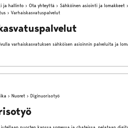
 ja hallinto
Ota yhteyttä
Sähköinen asiointi ja lomakkeet
utus
Varhaiskasvatuspalvelut
kasvatuspalvelut
sivulla varhaiskasvatuksen sähköisen asioinnin palveluita ja lom
aika
Nuoret
Diginuorisotyö
risotyö
jutellaan nuorten kanssa somessa ja chateissa, pelataan digitaa