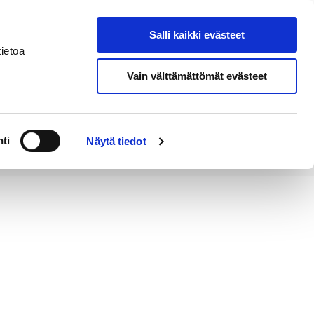
Salli kaikki evästeet
Tapahtumakalenteri
Hae sivustolta
ietoa
Vain välttämättömät evästeet
Työ ja
Kaupunki ja
rittäminen
hallinto
ti
Näytä tiedot