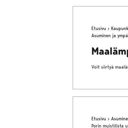
Etusivu
Kaupunki
Asuminen ja ympä
Maalämp
Voit siirtyä maal
Etusivu
Asumine
Porin muistilista 