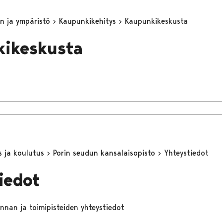
n ja ympäristö
Kaupunkikehitys
Kaupunkikeskusta
kikeskusta
s ja koulutus
Porin seudun kansalaisopisto
Yhteystiedot
iedot
nnan ja toimipisteiden yhteystiedot