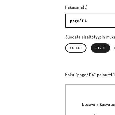
Hakusana(t)
Suodata sisältötyypin muk
KAIKKI
SIVUT
, VALITTU
Haku "page/114" palautti 1
Etusivu
Kasvatu