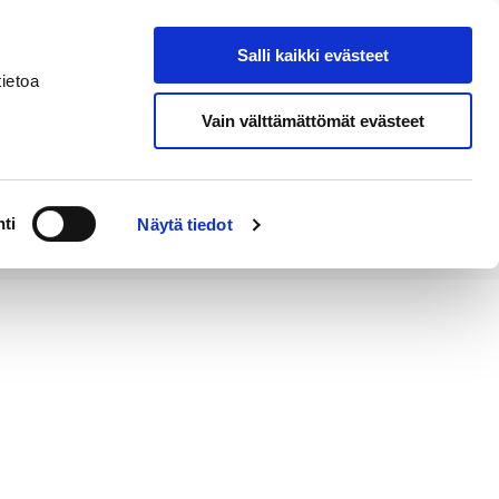
Salli kaikki evästeet
Tapahtumakalenteri
Hae sivustolta
ietoa
Vain välttämättömät evästeet
Työ ja
Kaupunki ja
rittäminen
hallinto
ti
Näytä tiedot