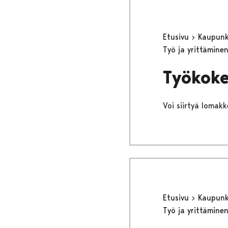
Etusivu
Kaupunki
Työ ja yrittämine
Työkoke
Voi siirtyä lomakke
Etusivu
Kaupunki
Työ ja yrittämine