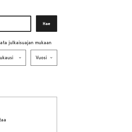
Hae
ata julkaisuajan mukaan
ausi, valinta lähettää lomakkeen
Vuosi, valinta lähettää lomakkeen
taa