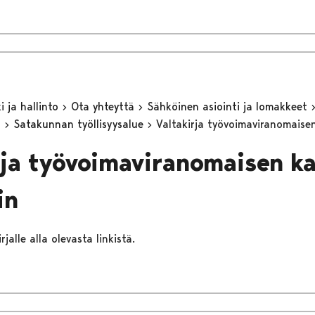
 ja hallinto
Ota yhteyttä
Sähköinen asiointi ja lomakkeet
n
Satakunnan työllisyysalue
Valtakirja työvoimaviranomaisen
rja työvoimaviranomaisen k
in
rjalle alla olevasta linkistä.