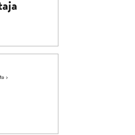
taja
sto