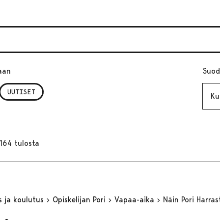
aan
Suod
Kuuk
UUTISET
164 tulosta
s ja koulutus
Opiskelijan Pori
Vapaa-aika
Näin Pori Harras