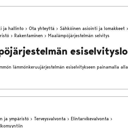
 ja hallinto
Ota yhteyttä
Sähköinen asiointi ja lomakkeet
ristö
Rakentaminen
Maalämpöjärjestelmän selvitys
öjärjestelmän esiselvitysl
ämmön lämmönkeruujärjestelmän esiselvitykseen painamalla alla 
n ja ympäristö
Terveysvalvonta
Elintarvikevalvonta
ulkomyyntiin