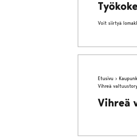
Työkoke
Voit siirtyä lomakk
Etusivu
Kaupunki
Vihreä valtuusto
Vihreä 