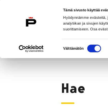
Siirry sisältöön
Tämä sivusto käyttää eväs
Suomeksi
Hyödynnämme evästeitä, jo
Etusivulle
analytiikan ja sivujen kä
suorittamiseen. Osa eväste
Asuminen ja
Kasvatu
ympäristö
koulu
Suostumuksen
Välttämätön
valinta
Hae
Etusivu
Hae