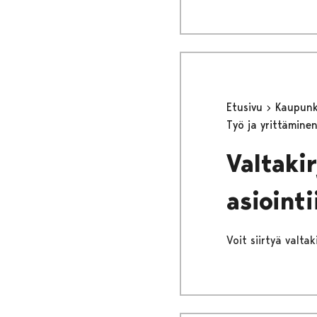
Etusivu
Kaupunki
Työ ja yrittämine
Valtaki
asiointi
Voit siirtyä valtaki