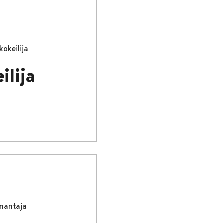
okeilija
ilija
önantaja