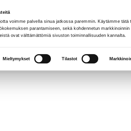
teitä
Puhelinluettelo
Anna palautetta
tta voimme palvella sinua jatkossa paremmin. Käytämme tätä t
yttökokemuksen parantamiseen, sekä kohdennetun markkinoinnin
istä ovat välttämättömiä sivuston toiminnallisuuden kannalta.
s ja
Vapaa-
Hyvinvointi
tus
aika
y
Mieltymykset
Tilastot
Markkinoin