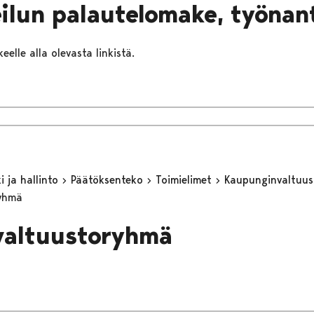
ilun palautelomake, työnan
eelle alla olevasta linkistä.
 ja hallinto
Päätöksenteko
Toimielimet
Kaupunginvaltuu
ryhmä
valtuustoryhmä