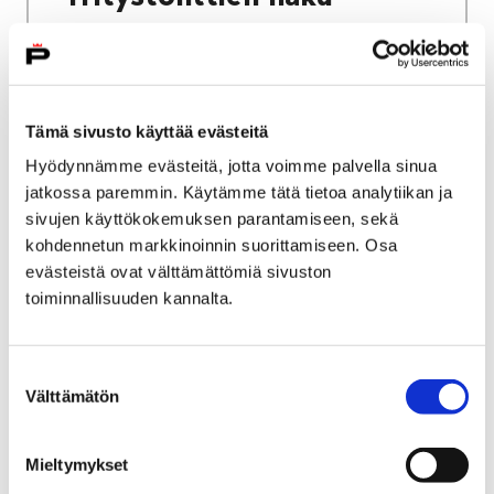
Tämä sivusto käyttää evästeitä
Etusivu
Kaupunki ja hallinto
Ota yhteyttä
Hyödynnämme evästeitä, jotta voimme palvella sinua
Sähköinen asiointi ja lomakkeet
jatkossa paremmin. Käytämme tätä tietoa analytiikan ja
Työ ja yrittäminen
sivujen käyttökokemuksen parantamiseen, sekä
Porin kaupunki työnantajana
kohdennetun markkinoinnin suorittamiseen. Osa
Porin kaupungin avoimet työpaikat
evästeistä ovat välttämättömiä sivuston
toiminnallisuuden kannalta.
Porin kaupungin avoimet
työpaikat
Suostumuksen
Välttämätön
valinta
Voit siirtyä Porin kaupungin avoimiin
työpaikkoihin painamalla alla olevasta
Mieltymykset
linkistä, joka ohjautuu Kuntarekryyn.