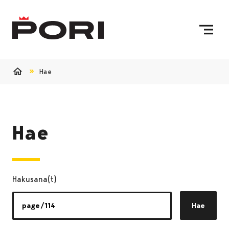
Siirry sisältöön
Etusivulle
Hae
Etusivu
Hae
Hakusana(t)
Hae