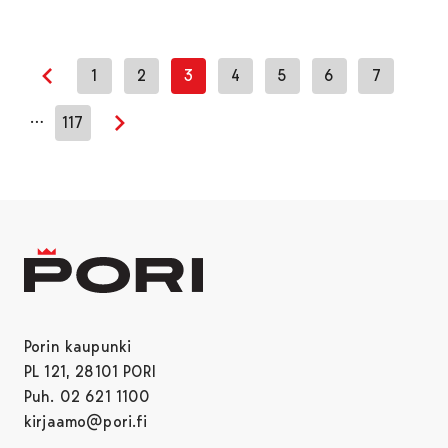
1
2
3
4
5
6
7
Edellinen sivu
…
117
Seuraava sivu
Porin kaupunki
PL 121, 28101 PORI
Puh. 02 621 1100
kirjaamo@pori.fi