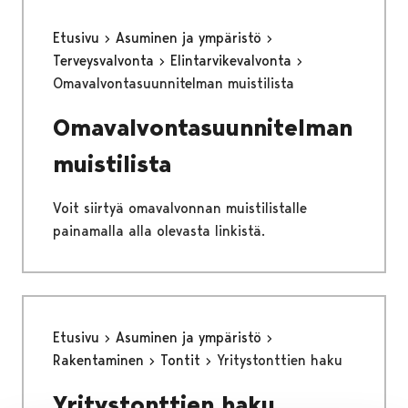
Etusivu
Asuminen ja ympäristö
Terveysvalvonta
Elintarvikevalvonta
Omavalvontasuunnitelman muistilista
Omavalvontasuunnitelman
muistilista
Voit siirtyä omavalvonnan muistilistalle
painamalla alla olevasta linkistä.
Etusivu
Asuminen ja ympäristö
Rakentaminen
Tontit
Yritystonttien haku
Yritystonttien haku