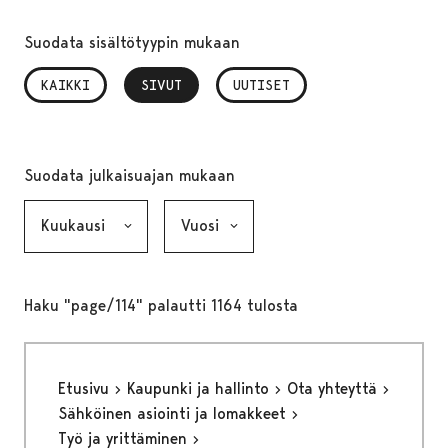
Suodata sisältötyypin mukaan
KAIKKI
SIVUT
, VALITTU
UUTISET
Suodata julkaisuajan mukaan
Kuukausi, valinta lähettää lomakkeen
Vuosi, valinta lähettää lomakkeen
Haku "page/114" palautti 1164 tulosta
Etusivu
Kaupunki ja hallinto
Ota yhteyttä
Sähköinen asiointi ja lomakkeet
Työ ja yrittäminen