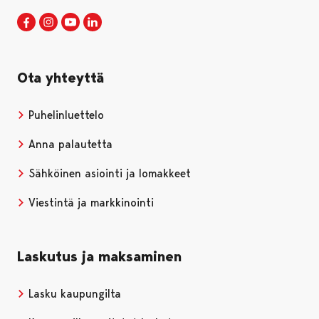
Porin kaupunki Facebookissa
Avautuu uudessa välilehdessä
Porin kaupunki Instagramissa
Avautuu uudessa välilehdessä
Porin kaupunki Youtubessa
Avautuu uudessa välilehdessä
Porin kaupunki LinkedInissa
Avautuu uudessa välilehdessä
Ota yhteyttä
Puhelinluettelo
Anna palautetta
Sähköinen asiointi ja lomakkeet
Viestintä ja markkinointi
Laskutus ja maksaminen
Lasku kaupungilta