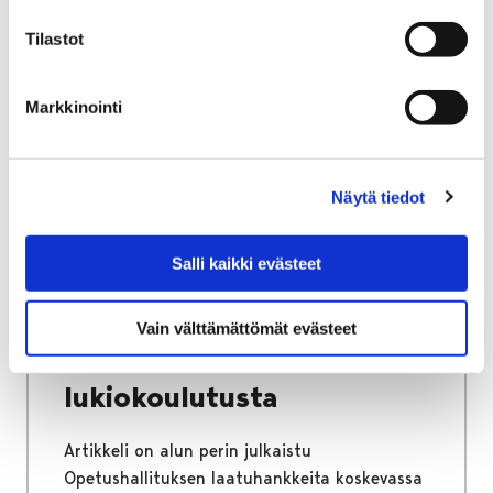
Tilastot
Etusivu
Kasvatus ja koulutus
Lukio
Markkinointi
Porin lukio
Yhteistyö
Kehittämishankkeet
Päättyneet hankkeet
Priima
Hanke kirjoihin ja kansiin: Priima – entistä
Näytä tiedot
laadukkaampaa lukiokoulutusta
Hanke kirjoihin ja kansiin:
Salli kaikki evästeet
Priima – entistä
Vain välttämättömät evästeet
laadukkaampaa
lukiokoulutusta
Artikkeli on alun perin julkaistu
Opetushallituksen laatuhankkeita koskevassa