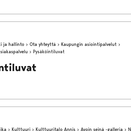
 ja hallinto
Ota yhteyttä
Kaupungin asiointipalvelut
asiakaspalvelu
Pysäköintiluvat
ntiluvat
aika
Kulttuuri
Kulttuuritalo Annis
Avoin seinä -galleria
N