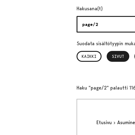
Hakusana(t)
Suodata sisältötyypin muk
KAIKKI
SIVUT
, VALITTU
Haku "page/2" palautti 11
Etusivu
Asumine