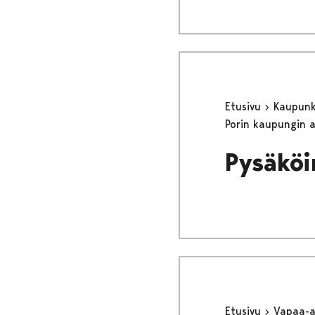
Etusivu
Kaupunki
Porin kaupungin 
Pysäköi
Etusivu
Vapaa-