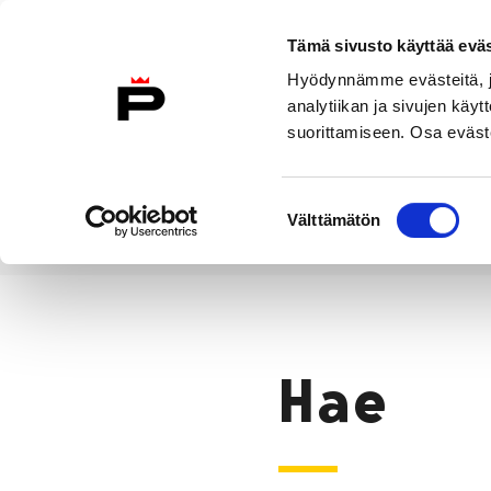
Siirry sisältöön
Tämä sivusto käyttää eväs
Suomeksi
Hyödynnämme evästeitä, jo
Etusivulle
analytiikan ja sivujen kä
suorittamiseen. Osa eväste
Asuminen ja
Kasvatu
ympäristö
koulu
Suostumuksen
Välttämätön
valinta
Hae
Etusivu
Hae