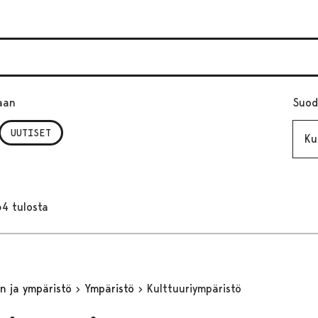
aan
Suod
Kuuk
UUTISET
64 tulosta
n ja ympäristö
Ympäristö
Kulttuuriympäristö