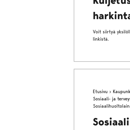
Kuljetus
harkint
Voit siirtyä yksil
linkistä.
Etusivu
Kaupunki
Sosiaali- ja terv
Sosiaalihuoltolai
Sosiaal