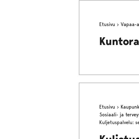
Etusivu
Vapaa-
Kuntor
Etusivu
Kaupunki
Sosiaali- ja terv
Kuljetuspalvelu: s