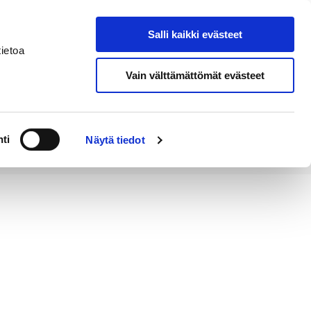
Salli kaikki evästeet
Tapahtumakalenteri
Hae sivustolta
ietoa
Vain välttämättömät evästeet
Työ ja
Kaupunki ja
rittäminen
hallinto
ti
Näytä tiedot