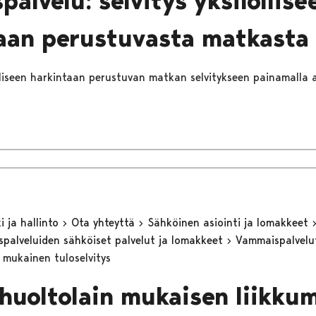
palvelu: selvitys yksilöllise
aan perustuvasta matkasta
ölliseen harkintaan perustuvan matkan selvitykseen painamalla a
 ja hallinto
Ota yhteyttä
Sähköinen asiointi ja lomakkeet
eyspalveluiden sähköiset palvelut ja lomakkeet
Vammaispalvel
n mukainen tuloselvitys
ihuoltolain mukaisen liikku