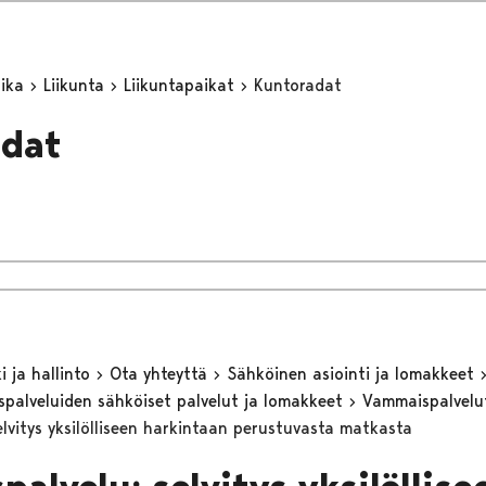
aika
Liikunta
Liikuntapaikat
Kuntoradat
adat
 ja hallinto
Ota yhteyttä
Sähköinen asiointi ja lomakkeet
eyspalveluiden sähköiset palvelut ja lomakkeet
Vammaispalvel
elvitys yksilölliseen harkintaan perustuvasta matkasta