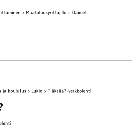
yrittäminen
Maatalousyrittäjille
Eläimet
s ja koulutus
Lukio
Tiäksää?-verkkolehti
?
olehti