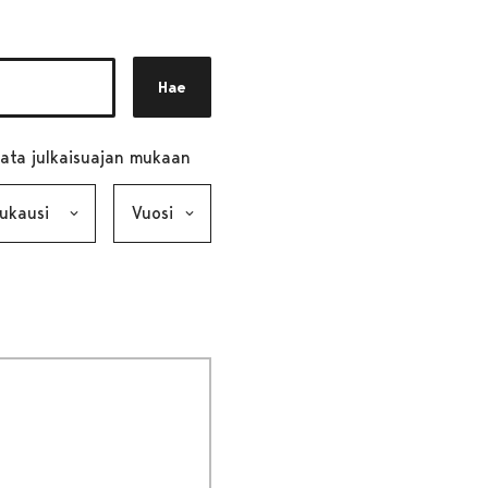
Hae
ata julkaisuajan mukaan
ausi, valinta lähettää lomakkeen
Vuosi, valinta lähettää lomakkeen