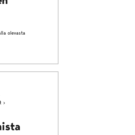
en
lla olevasta
ut
mista