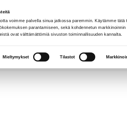
teitä
Puhelinluettelo
Anna palautetta
tta voimme palvella sinua jatkossa paremmin. Käytämme tätä t
yttökokemuksen parantamiseen, sekä kohdennetun markkinoinnin
istä ovat välttämättömiä sivuston toiminnallisuuden kannalta.
s ja
Vapaa-
Hyvinvointi
tus
aika
y
Mieltymykset
Tilastot
Markkinoin