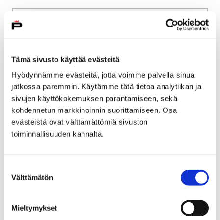
Etusivu
Kaupunki ja hallinto
Ota yhteyttä
Sähköinen asiointi ja lomakkeet
Kulttuuri ja vapaa-aika
Liikunta
Tämä sivusto käyttää evästeitä
Liikuntatilojen ja leirikeskusten vuorohakemus
Hyödynnämme evästeitä, jotta voimme palvella sinua
jatkossa paremmin. Käytämme tätä tietoa analytiikan ja
Liikuntatilojen ja
sivujen käyttökokemuksen parantamiseen, sekä
leirikeskusten
kohdennetun markkinoinnin suorittamiseen. Osa
evästeistä ovat välttämättömiä sivuston
vuorohakemus
toiminnallisuuden kannalta.
Voit siirtyä liikuntatilojen ja leirikeskusten
vuorohakemus palveluun tai pdf-lomakkeeseen
Suostumuksen
Välttämätön
painamalla alla olevasta linkistä.
valinta
Mieltymykset