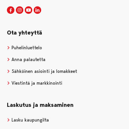
Porin kaupunki Facebookissa
Avautuu uudessa välilehdessä
Porin kaupunki Instagramissa
Avautuu uudessa välilehdessä
Porin kaupunki Youtubessa
Avautuu uudessa välilehdessä
Porin kaupunki LinkedInissa
Avautuu uudessa välilehdessä
Ota yhteyttä
Puhelinluettelo
Anna palautetta
Sähköinen asiointi ja lomakkeet
Viestintä ja markkinointi
Laskutus ja maksaminen
Lasku kaupungilta