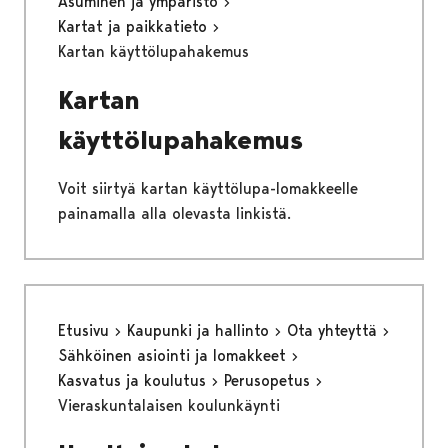
Asuminen ja ympäristö
Kartat ja paikkatieto
Kartan käyttölupahakemus
Kartan
käyttölupahakemus
Voit siirtyä kartan käyttölupa-lomakkeelle
painamalla alla olevasta linkistä.
Etusivu
Kaupunki ja hallinto
Ota yhteyttä
Sähköinen asiointi ja lomakkeet
Kasvatus ja koulutus
Perusopetus
Vieraskuntalaisen koulunkäynti