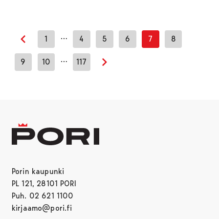
…
1
4
5
6
7
8
Edellinen sivu
…
9
10
117
Seuraava sivu
Porin kaupunki
PL 121, 28101 PORI
Puh. 02 621 1100
kirjaamo@pori.fi