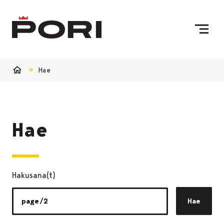
Siirry sisältöön
Etusivulle
Hae
Etusivu
Hae
Hakusana(t)
Hae