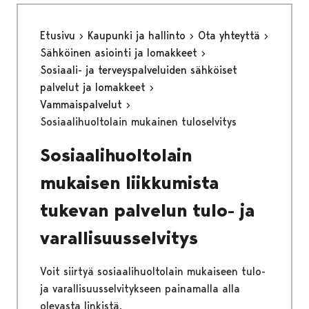
Etusivu
Kaupunki ja hallinto
Ota yhteyttä
Sähköinen asiointi ja lomakkeet
Sosiaali- ja terveyspalveluiden sähköiset
palvelut ja lomakkeet
Vammaispalvelut
Sosiaalihuoltolain mukainen tuloselvitys
Sosiaalihuoltolain
mukaisen liikkumista
tukevan palvelun tulo- ja
varallisuusselvitys
Voit siirtyä sosiaalihuoltolain mukaiseen tulo-
ja varallisuusselvitykseen painamalla alla
olevasta linkistä.