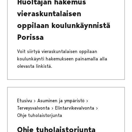
Huoltajan hakemus
vieraskuntalaisen
oppilaan koulunkäynnistä
Porissa
Voit siirtyä vieraskuntalaisen oppilaan
koulunkäynti hakemukseen painamalla alla
olevasta linkistä.
Etusivu
Asuminen ja ympäristö
Terveysvalvonta
Elintarvikevalvonta
Ohje tuholaistorjunta
Ohje tuholaistorjunta