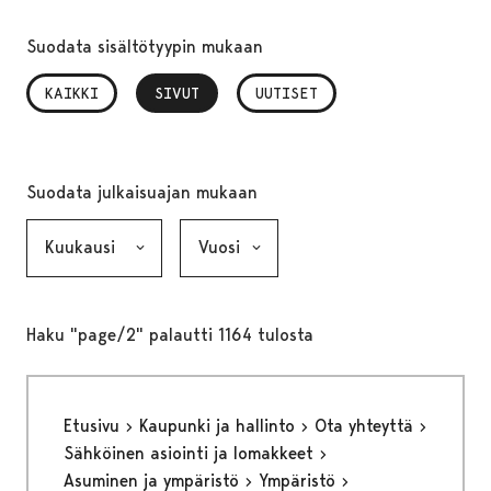
Suodata sisältötyypin mukaan
KAIKKI
SIVUT
, VALITTU
UUTISET
Suodata julkaisuajan mukaan
Kuukausi, valinta lähettää lomakkeen
Vuosi, valinta lähettää lomakkeen
Haku "page/2" palautti 1164 tulosta
Etusivu
Kaupunki ja hallinto
Ota yhteyttä
Sähköinen asiointi ja lomakkeet
Asuminen ja ympäristö
Ympäristö