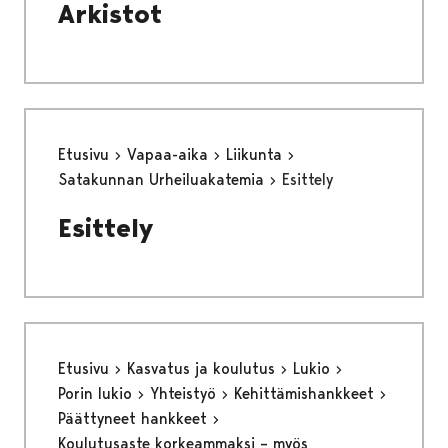
Arkistot
Etusivu
Vapaa-aika
Liikunta
Satakunnan Urheiluakatemia
Esittely
Esittely
Etusivu
Kasvatus ja koulutus
Lukio
Porin lukio
Yhteistyö
Kehittämishankkeet
Päättyneet hankkeet
Koulutusaste korkeammaksi – myös