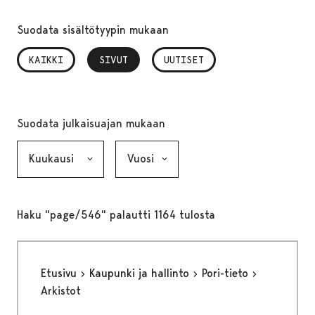
Suodata sisältötyypin mukaan
KAIKKI
SIVUT
, VALITTU
UUTISET
Suodata julkaisuajan mukaan
Kuukausi, valinta lähettää lomakkeen
Vuosi, valinta lähettää lomakkeen
Haku "page/546" palautti 1164 tulosta
Etusivu
Kaupunki ja hallinto
Pori-tieto
Arkistot