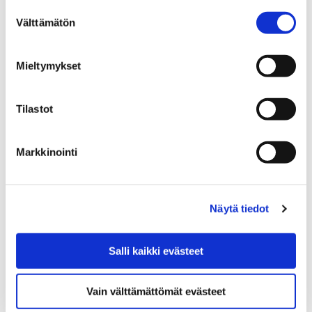
Suostumuksen
Välttämätön
valinta
Mieltymykset
Etusivu
Vapaa-aika
Kulttuuri
Kulttuuritalo Annis
Toimijat
Tilastot
Toimijat
Markkinointi
Näytä tiedot
Etusivu
Vapaa-aika
Liikunta
Liikuntapaikat
Uimahallit ja -rannat
Keskustan uimahalli
Salli kaikki evästeet
Keskustan uimahalli
Vain välttämättömät evästeet