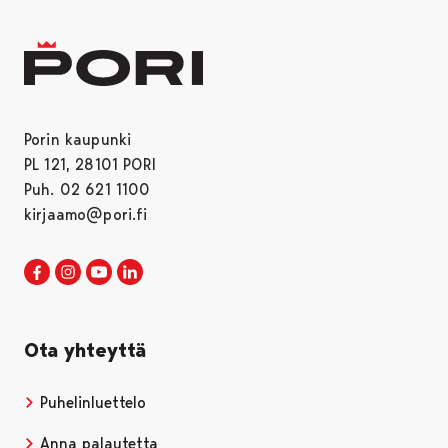
Porin kaupunki
PL 121, 28101 PORI
Puh. 02 621 1100
kirjaamo@pori.fi
Porin kaupunki Facebookissa
Avautuu uudessa välilehdessä
Porin kaupunki Instagramissa
Avautuu uudessa välilehdessä
Porin kaupunki Youtubessa
Avautuu uudessa välilehdessä
Porin kaupunki LinkedInissa
Avautuu uudessa välilehdessä
Ota yhteyttä
Puhelinluettelo
Anna palautetta