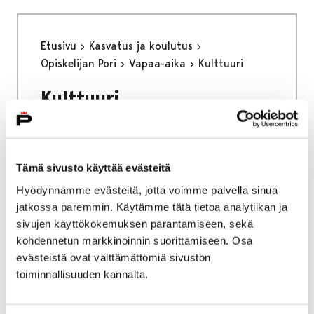
Etusivu
Kasvatus ja koulutus
Opiskelijan Pori
Vapaa-aika
Kulttuuri
Kulttuuri
Tämä sivusto käyttää evästeitä
Hyödynnämme evästeitä, jotta voimme palvella sinua
Etusivu
Kasvatus ja koulutus
Lukio
jatkossa paremmin. Käytämme tätä tietoa analytiikan ja
Porin lukio
Yhteistyö
Kehittämishankkeet
sivujen käyttökokemuksen parantamiseen, sekä
Päättyneet hankkeet
Priima
kohdennetun markkinoinnin suorittamiseen. Osa
Katsaus kevääseen 2024
evästeistä ovat välttämättömiä sivuston
toiminnallisuuden kannalta.
Katsaus kevääseen 2024