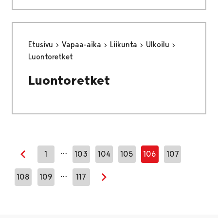
Etusivu
Vapaa-aika
Liikunta
Ulkoilu
Luontoretket
Luontoretket
…
1
103
104
105
106
107
Edellinen sivu
…
108
109
117
Seuraava sivu