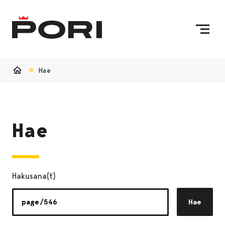
Siirry sisältöön
Etusivulle
Hae
Etusivu
Hae
Hakusana(t)
Hae