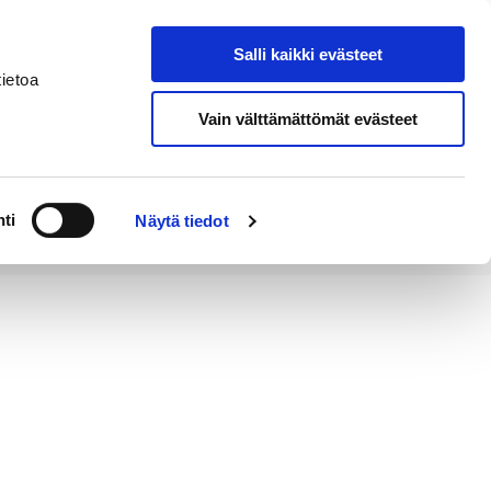
Salli kaikki evästeet
Tapahtumakalenteri
Hae sivustolta
ietoa
Vain välttämättömät evästeet
Työ ja
Kaupunki ja
rittäminen
hallinto
ti
Näytä tiedot