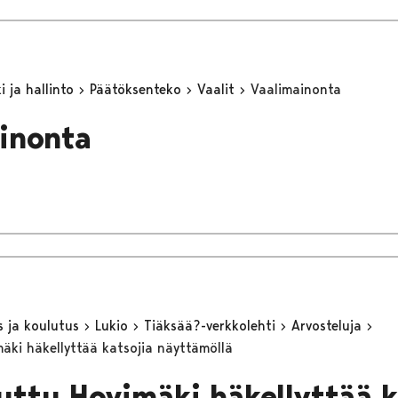
 ja hallinto
Päätöksenteko
Vaalit
Vaalimainonta
inonta
s ja koulutus
Lukio
Tiäksää?-verkkolehti
Arvosteluja
mäki häkellyttää katsojia näyttämöllä
tuttu Hovimäki häkellyttää k