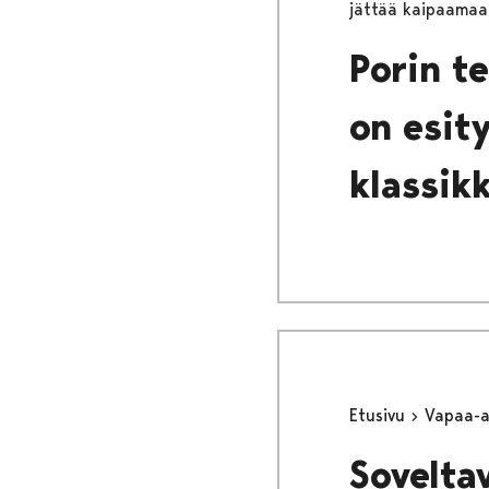
jättää kaipaamaa
Porin t
on esity
klassik
Etusivu
Vapaa-
Sovelta