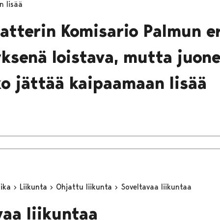
n lisää
eatterin Komisario Palmun e
ksenä loistava, mutta juonel
ko jättää kaipaamaan lisää
aika
Liikunta
Ohjattu liikunta
Soveltavaa liikuntaa
vaa liikuntaa