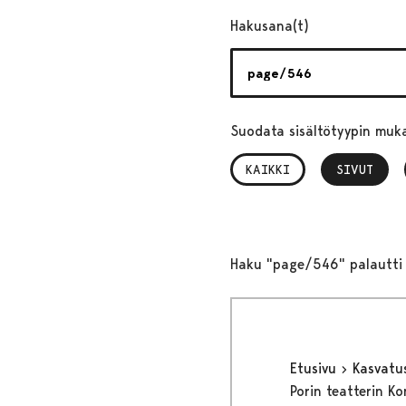
Hakusana(t)
Suodata sisältötyypin muk
KAIKKI
SIVUT
, VALITTU
Haku "page/546" palautti 
Etusivu
Kasvatu
Porin teatterin Ko