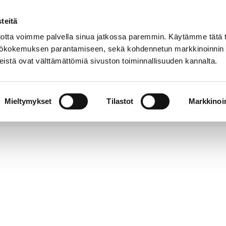
teitä
Puhelinluettelo
Anna palautetta
tta voimme palvella sinua jatkossa paremmin. Käytämme tätä t
yttökokemuksen parantamiseen, sekä kohdennetun markkinoinnin
istä ovat välttämättömiä sivuston toiminnallisuuden kannalta.
s ja
Vapaa-
Hyvinvointi
tus
aika
y
Mieltymykset
Tilastot
Markkinoin