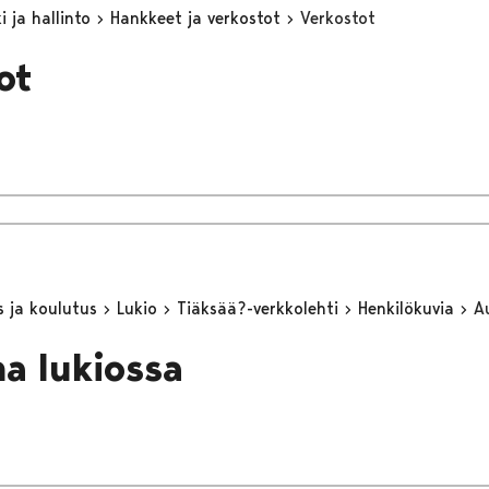
 ja hallinto
Hankkeet ja verkostot
Verkostot
ot
s ja koulutus
Lukio
Tiäksää?-verkkolehti
Henkilökuvia
A
na lukiossa