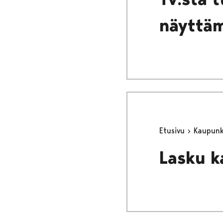
näyttäm
Etusivu
Kaupunki
Lasku k