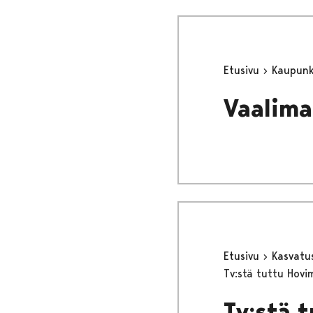
Etusivu
Kaupunki
Vaalima
Etusivu
Kasvatu
Tv:stä tuttu Hovi
Tv:stä 