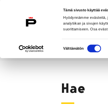
Siirry sisältöön
Tämä sivusto käyttää eväs
Suomeksi
Hyödynnämme evästeitä, jo
Etusivulle
analytiikan ja sivujen kä
suorittamiseen. Osa eväste
Asuminen ja
Kasvatu
ympäristö
koulu
Suostumuksen
Välttämätön
valinta
Hae
Etusivu
Hae