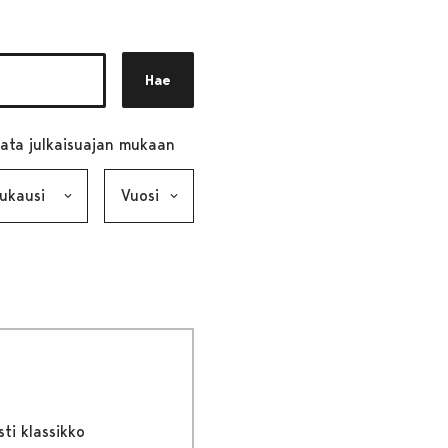
Hae
ata julkaisuajan mukaan
ausi, valinta lähettää lomakkeen
Vuosi, valinta lähettää lomakkeen
sti klassikko