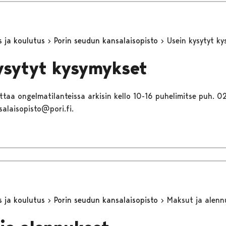
s ja koulutus
Porin seudun kansalaisopisto
Usein kysytyt k
ysytyt kysymykset
ttaa ongelmatilanteissa arkisin kello 10-16 puhelimitse puh. 0
salaisopisto@pori.fi.
s ja koulutus
Porin seudun kansalaisopisto
Maksut ja alenn