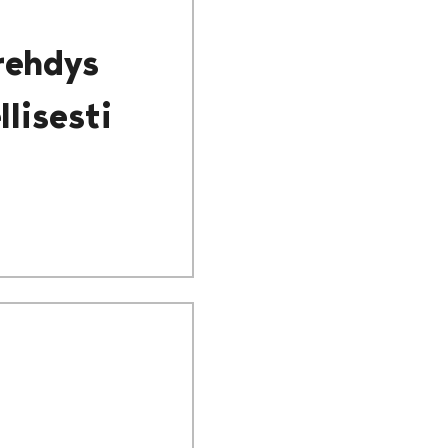
rehdys
lisesti