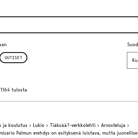
aan
Suod
Kuuk
UUTISET
1164 tulosta
s ja koulutus
Lukio
Tiäksää?-verkkolehti
Arvosteluja
misario Palmun erehdys on esityksenä loistava, mutta juonellise