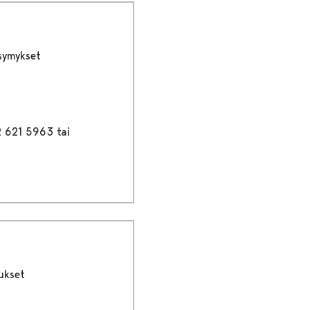
ysymykset
2 621 5963 tai
ukset