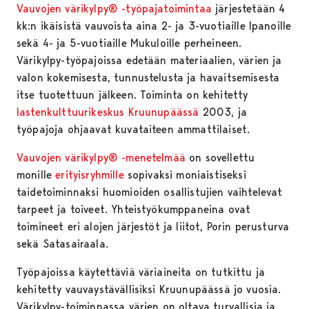
Vauvojen värikylpy® -työpajatoimintaa
järjestetään 4
kk:n ikäisistä vauvoista aina 2- ja 3-vuotiaille Ipanoille
sekä 4- ja 5-vuotiaille Mukuloille perheineen.
Värikylpy-työpajoissa edetään materiaalien, värien ja
valon kokemisesta, tunnustelusta ja havaitsemisesta
itse tuotettuun jälkeen. Toiminta on kehitetty
lastenkulttuurikeskus Kruunupäässä
2003, ja
työpajoja ohjaavat kuvataiteen ammattilaiset.
Vauvojen värikylpy® -menetelmää
on sovellettu
monille
erityisryhmille
sopivaksi moniaistiseksi
taidetoiminnaksi huomioiden osallistujien vaihtelevat
tarpeet ja toiveet. Yhteistyökumppaneina ovat
toimineet eri alojen järjestöt ja liitot, Porin perusturva
sekä Satasairaala.
Työpajoissa käytettäviä väriaineita on tutkittu ja
kehitetty vauvaystävällisiksi Kruunupäässä jo vuosia.
Värikylpy-toiminnassa värien on oltava turvallisia ja