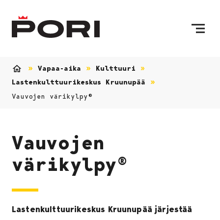
Siirry sisältöön
Etusivulle
Vapaa-aika
Kulttuuri
Etusivu
Lastenkulttuurikeskus Kruunupää
Vauvojen värikylpy®
Vauvojen
värikylpy®
Lastenkulttuurikeskus Kruunupää järjestää