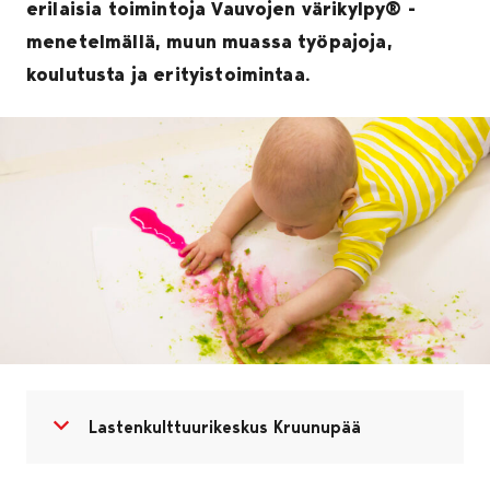
erilaisia toimintoja Vauvojen värikylpy® -
menetelmällä, muun muassa työpajoja,
koulutusta ja erityistoimintaa.
Avaa valikko
Sulje valikko
Lastenkulttuurikeskus Kruunupää