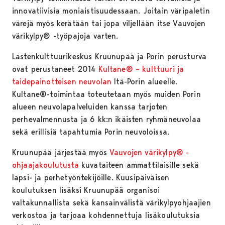
innovatiivisia moniaistisuudessaan. Joitain väripaletin
värejä myös kerätään tai jopa viljellään itse Vauvojen
värikylpy® -työpajoja varten.
Lastenkulttuurikeskus Kruunupää ja Porin perusturva
ovat perustaneet 2014
Kultane® – kulttuuri ja
taidepainotteisen neuvolan
Itä-Porin alueelle.
Kultane®-toimintaa toteutetaan myös muiden Porin
alueen neuvolapalveluiden kanssa tarjoten
perhevalmennusta ja 6 kk:n ikäisten ryhmäneuvolaa
sekä erillisiä tapahtumia Porin neuvoloissa.
Kruunupää järjestää myös
Vauvojen värikylpy® -
ohjaajakoulutusta
kuvataiteen ammattilaisille sekä
lapsi- ja perhetyöntekijöille. Kuusipäiväisen
koulutuksen lisäksi Kruunupää organisoi
valtakunnallista sekä kansainvälistä värikylpyohjaajien
verkostoa ja tarjoaa kohdennettuja lisäkoulutuksia