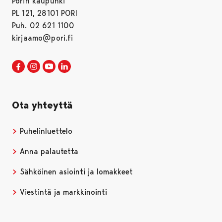
Porin kaupunki
PL 121, 28101 PORI
Puh. 02 621 1100
kirjaamo@pori.fi
Porin kaupunki Facebookissa
Avautuu uudessa välilehdessä
Porin kaupunki Instagramissa
Avautuu uudessa välilehdessä
Porin kaupunki Youtubessa
Avautuu uudessa välilehdessä
Porin kaupunki LinkedInissa
Avautuu uudessa välilehdessä
Ota yhteyttä
Puhelinluettelo
Anna palautetta
Sähköinen asiointi ja lomakkeet
Viestintä ja markkinointi