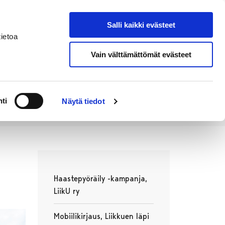
Salli kaikki evästeet
Tapahtumakalenteri
Hae sivustolta
ietoa
Vain välttämättömät evästeet
Työ ja
Kaupunki ja
rittäminen
hallinto
ti
Näytä tiedot
Haastepyöräily -kampanja,
LiikU ry
Avautuu uudessa välilehdessä
Mobiilikirjaus, Liikkuen läpi