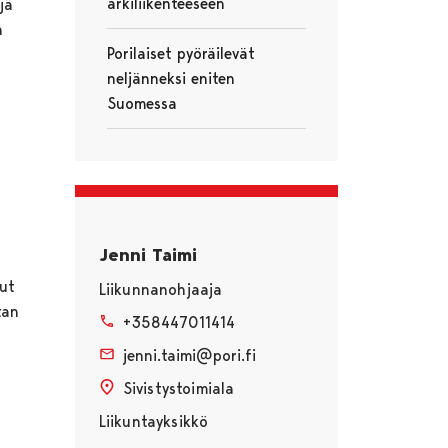
arkiliikenteeseen
jä
n
Porilaiset pyöräilevät
neljänneksi eniten
Suomessa
a
Jenni Taimi
tut
Liikunnanohjaaja
tan
+358447011414
jenni.taimi@pori.fi
Sivistystoimiala
Liikuntayksikkö