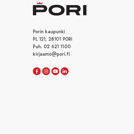
Porin kaupunki
PL 121, 28101 PORI
Puh. 02 621 1100
kirjaamo@pori.fi
Porin kaupunki Facebookissa
Avautuu uudessa välilehdessä
Porin kaupunki Instagramissa
Avautuu uudessa välilehdessä
Porin kaupunki Youtubessa
Avautuu uudessa välilehdessä
Porin kaupunki LinkedInissa
Avautuu uudessa välilehdessä