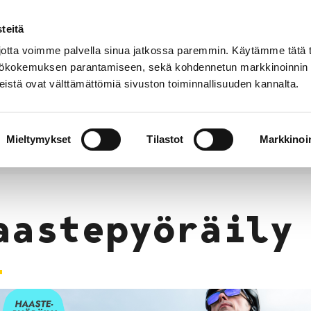
teitä
Puhelinluettelo
Anna palautetta
tta voimme palvella sinua jatkossa paremmin. Käytämme tätä t
yttökokemuksen parantamiseen, sekä kohdennetun markkinoinnin
istä ovat välttämättömiä sivuston toiminnallisuuden kannalta.
s ja
Vapaa-
Hyvinvointi
tus
aika
y
Mieltymykset
Tilastot
Markkinoin
aneuvonta
Haastepyöräily
aastepyöräily