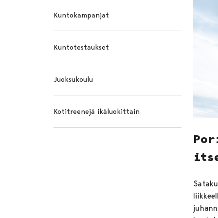
Kuntokampanjat
Kuntotestaukset
Juoksukoulu
Kotitreenejä ikäluokittain
Por
its
Sataku
liikke
juhann