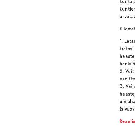
kuntoi
kuntie
arvota
Kilomet
1. Lat
tietos
haaste
henkil
2. Voi
osoitt
3. Vaih
haaste
uimaha
(sivuov
Reaali