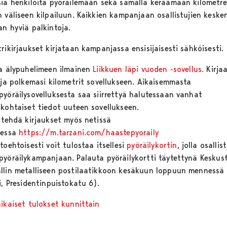
sia henkilöitä pyöräilemään sekä samalla keräämään kilometre
n väliseen kilpailuun. Kaikkien kampanjaan osallistujien keske
an hyviä palkintoja.
rikirjaukset kirjataan kampanjassa ensisijaisesti sähköisesti.
aa älypuhelimeen ilmainen
Liikkuen läpi vuoden -sovellus.
Kirja
i ja polkemasi kilometrit sovellukseen. Aikaisemmasta
pyöräilysovelluksesta saa siirrettyä halutessaan vanhat
ökohtaiset tiedot uuteen sovellukseen.
t tehdä kirjaukset myös netissä
eessa
https://m.tarzani.com/haastepyoraily
toehtoisesti voit tulostaa itsellesi
pyöräilykortin
, jolla osallis
pyöräilykampanjaan. Palauta pyöräilykortti täytettynä Keskus
llin metalliseen postilaatikkoon kesäkuun loppuun mennessä
i, Presidentinpuistokatu 6).
aikaiset tulokset kunnittain