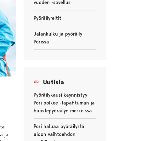
vuoden -sovellus
Avautuu uudessa välilehdessä
Pyöräilyreitit
Avautuu uudessa välilehdessä
Jalankulku ja pyöräily
Porissa
Uutisia
Pyöräilykausi käynnistyy
Pori polkee -tapahtuman ja
haastepyöräilyn merkeissä
Pori haluaa pyöräilystä
ta
aidon vaihtoehdon
ä ja