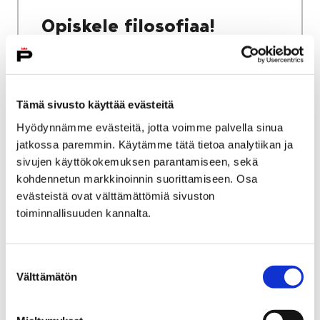
Opiskele filosofiaa!
Tämä sivusto käyttää evästeitä
Etusivu
Kasvatus ja koulutus
Lukio
Hyödynnämme evästeitä, jotta voimme palvella sinua
Tiäksää?-verkkolehti
Mielipidekirjoituksia
jatkossa paremmin. Käytämme tätä tietoa analytiikan ja
Mielen voima vaikuttaa kaikkialla
sivujen käyttökokemuksen parantamiseen, sekä
kohdennetun markkinoinnin suorittamiseen. Osa
Mielen voima vaikuttaa
evästeistä ovat välttämättömiä sivuston
toiminnallisuuden kannalta.
kaikkialla
Suostumuksen
Välttämätön
valinta