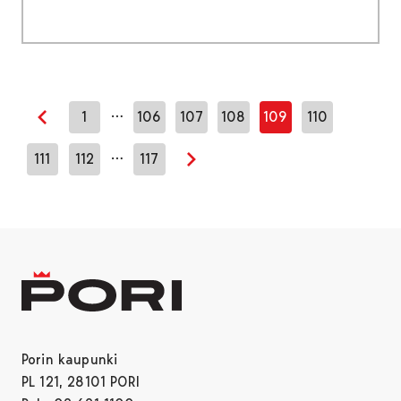
…
1
106
107
108
109
110
Edellinen sivu
…
111
112
117
Seuraava sivu
Porin kaupunki
PL 121, 28101 PORI