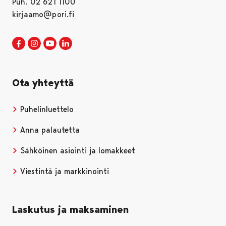
Puh. 02 621 1100
kirjaamo@pori.fi
Porin kaupunki Facebookissa
Avautuu uudessa välilehdessä
Porin kaupunki Instagramissa
Avautuu uudessa välilehdessä
Porin kaupunki Youtubessa
Avautuu uudessa välilehdessä
Porin kaupunki LinkedInissa
Avautuu uudessa välilehdessä
Ota yhteyttä
Puhelinluettelo
Anna palautetta
Sähköinen asiointi ja lomakkeet
Viestintä ja markkinointi
Laskutus ja maksaminen