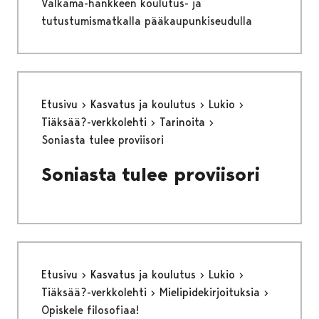
Valkama-hankkeen koulutus- ja
tutustumismatkalla pääkaupunkiseudulla
Etusivu
Kasvatus ja koulutus
Lukio
Tiäksää?-verkkolehti
Tarinoita
Soniasta tulee proviisori
Soniasta tulee proviisori
Etusivu
Kasvatus ja koulutus
Lukio
Tiäksää?-verkkolehti
Mielipidekirjoituksia
Opiskele filosofiaa!