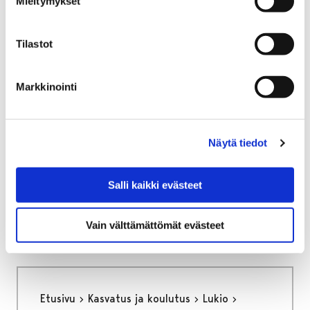
Mieltymykset
Etusivu
Kasvatus ja koulutus
Lukio
Tiäksää?-verkkolehti
Arvosteluja
Metallimuusikon tie fantasiakirjailijaksi – Porin
Tilastot
pääkirjaston kirjailijavieraana Niilo Sevänen
Metallimuusikon tie
Markkinointi
fantasiakirjailijaksi - Porin
pääkirjaston
Näytä tiedot
kirjailijavieraana Niilo
Salli kaikki evästeet
Sevänen
Vain välttämättömät evästeet
Etusivu
Kasvatus ja koulutus
Lukio