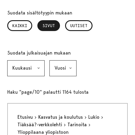
Suodata sisältötyypin mukaan
KAIKKI
SIVUT
, VALITTU
UUTISET
Suodata julkaisuajan mukaan
Kuukausi, valinta lähettää lomakkeen
Vuosi, valinta lähettää lomakkeen
Haku "page/10" palautti 1164 tulosta
Etusivu
Kasvatus ja koulutus
Lukio
Tiäksää?-verkkolehti
Tarinoita
Ylioppilaana yliopistoon