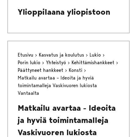
Ylioppilaana yliopistoon
Etusivu
Kasvatus ja koulutus
Lukio
Porin lukio
Yhteistyö
Kehittämishankkeet
Päättyneet hankkeet
Konsti
Matkailu avartaa – Ideoita ja hyviä
toimintamalleja Vaskivuoren lukiosta
Vantaalta
Matkailu avartaa - Ideoita
ja hyviä toimintamalleja
Vaskivuoren lukiosta