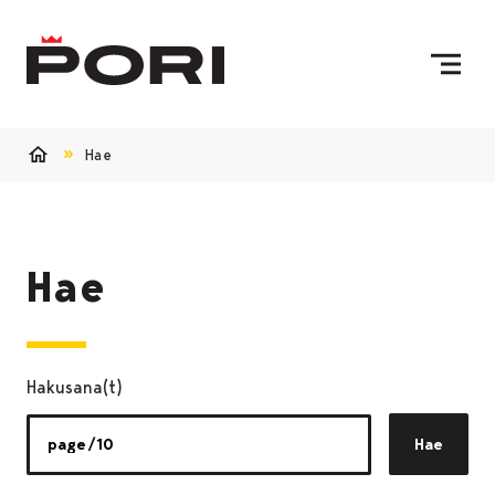
Siirry sisältöön
Etusivulle
Hae
Etusivu
Hae
Hakusana(t)
Hae