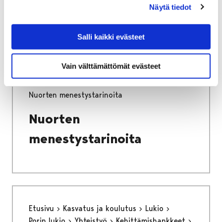
Poris ja kaupunkifoorumi
Näytä tiedot
Salli kaikki evästeet
Vain välttämättömät evästeet
Etusivu
Kasvatus ja koulutus
Lukio
Tiäksää?-verkkolehti
Tarinoita
Nuorten menestystarinoita
Nuorten
menestystarinoita
Etusivu
Kasvatus ja koulutus
Lukio
Porin lukio
Yhteistyö
Kehittämishankkeet