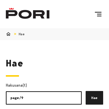
Siirry sisältöön
Etusivulle
Hae
Etusivu
Hae
Hakusana(t)
Hae