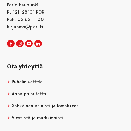
Porin kaupunki
PL 121, 28101 PORI
Puh. 02 621 1100
kirjaamo@pori.fi
Porin kaupunki Facebookissa
Avautuu uudessa välilehdessä
Porin kaupunki Instagramissa
Avautuu uudessa välilehdessä
Porin kaupunki Youtubessa
Avautuu uudessa välilehdessä
Porin kaupunki LinkedInissa
Avautuu uudessa välilehdessä
Ota yhteyttä
Puhelinluettelo
Anna palautetta
Sähköinen asiointi ja lomakkeet
Viestintä ja markkinointi