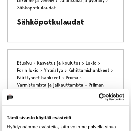
Liikenne ja veneily
Jalankulku ja pyöräily
Sähköpotkulaudat
Sähköpotkulaudat
Etusivu
Kasvatus ja koulutus
Lukio
Porin lukio
Yhteistyö
Kehittämishankkeet
Päättyneet hankkeet
Priima
Varmistumista ja jalkauttamista – Priiman
syksy 2024
Varmistumista ja
jalkauttamista – Priiman
Tämä sivusto käyttää evästeitä
Hyödynnämme evästeitä, jotta voimme palvella sinua
syksy 2024