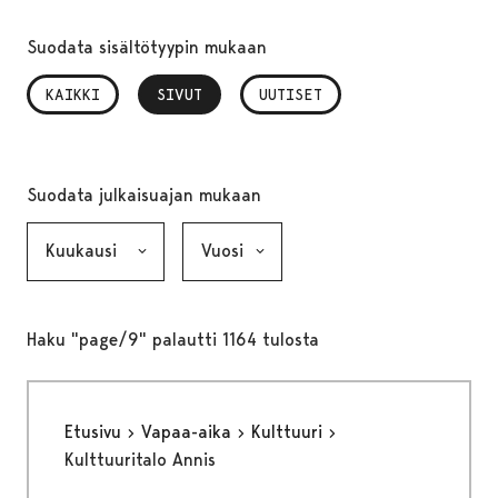
Suodata sisältötyypin mukaan
KAIKKI
SIVUT
, VALITTU
UUTISET
Suodata julkaisuajan mukaan
Kuukausi, valinta lähettää lomakkeen
Vuosi, valinta lähettää lomakkeen
Haku "page/9" palautti 1164 tulosta
Etusivu
Vapaa-aika
Kulttuuri
Kulttuuritalo Annis