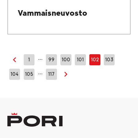
Vammaisneuvosto
…
1
99
100
101
102
103
Edellinen sivu
…
104
105
117
Seuraava sivu