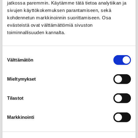
jatkossa paremmin. Käytämme tätä tietoa analytiikan ja
sivujen käyttökokemuksen parantamiseen, sekä
kohdennetun markkinoinnin suorittamiseen. Osa
evästeistä ovat välttämättömiä sivuston
toiminnallisuuden kannalta.
Etusivu
Kasvatus ja koulutus
Lukio
Porin aikuislukio
Opiskelu aikuislukiossa
Suostumuksen
Välttämätön
valinta
Opiskelu aikuislukiossa
Mieltymykset
Tilastot
Etusivu
Kaupunki ja hallinto
Päätöksenteko
Osallistu ja vaikuta
Markkinointi
Poris ja kaupunkifoorumi