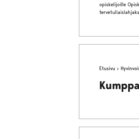
opiskelijoille Opi
tervetuliaislahjak
Etusivu
Hyvinvo
Kumppa