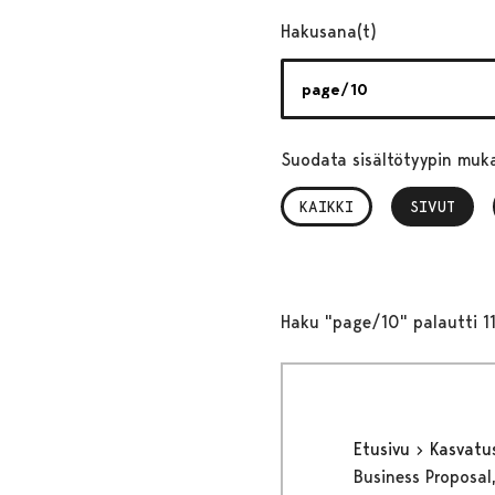
Hakusana(t)
Suodata sisältötyypin muk
KAIKKI
SIVUT
, VALITTU
Haku "page/10" palautti 1
Etusivu
Kasvatu
Business Proposal