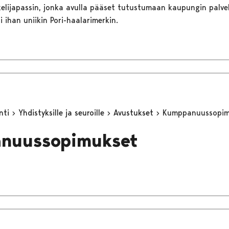
skelijapassin, jonka avulla pääset tutustumaan kaupungin palvel
si ihan uniikin Pori-haalarimerkin.
inti
Yhdistyksille ja seuroille
Avustukset
Kumppanuussopim
nuussopimukset