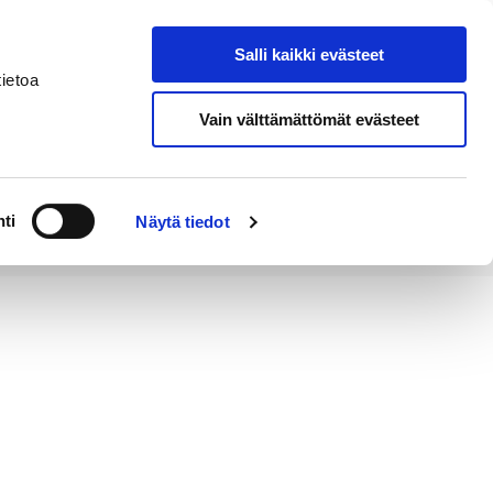
Salli kaikki evästeet
Tapahtumakalenteri
Hae sivustolta
ietoa
Vain välttämättömät evästeet
Työ ja
Kaupunki ja
rittäminen
hallinto
ti
Näytä tiedot