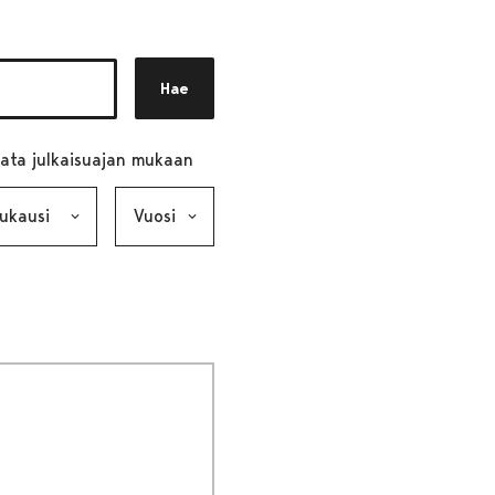
Hae
ata julkaisuajan mukaan
ausi, valinta lähettää lomakkeen
Vuosi, valinta lähettää lomakkeen