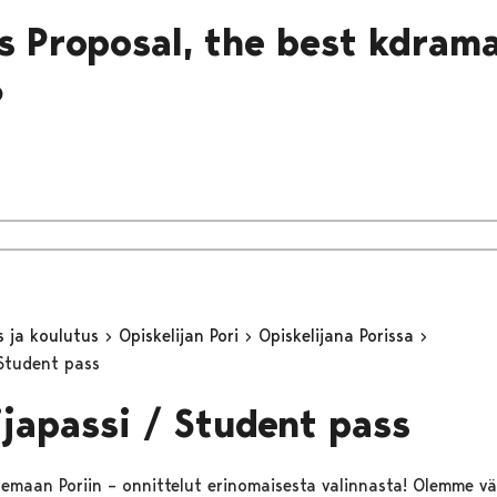
s Proposal, the best kdram
?
s ja koulutus
Opiskelijan Pori
Opiskelijana Porissa
 Student pass
ijapassi / Student pass
lemaan Poriin – onnittelut erinomaisesta valinnasta! Olemme vä