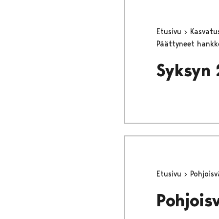
Etusivu
Kasvatu
Päättyneet hank
Syksyn 
Etusivu
Pohjois
Pohjois