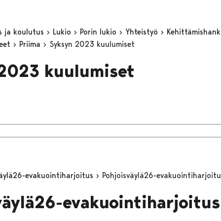
s ja koulutus
Lukio
Porin lukio
Yhteistyö
Kehittämishan
keet
Priima
Syksyn 2023 kuulumiset
2023 kuulumiset
väylä26-evakuointiharjoitus
Pohjoisväylä26-evakuointiharjoitu
väylä26-evakuointiharjoitus