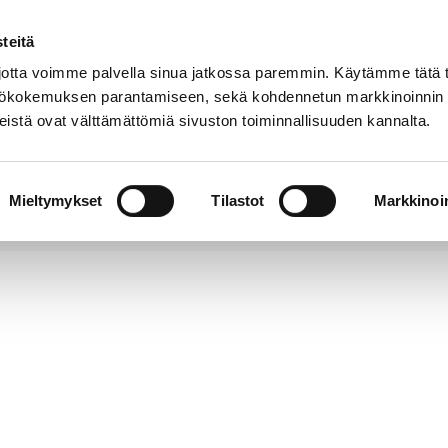
teitä
Puhelinluettelo
Anna palautetta
tta voimme palvella sinua jatkossa paremmin. Käytämme tätä t
yttökokemuksen parantamiseen, sekä kohdennetun markkinoinnin
istä ovat välttämättömiä sivuston toiminnallisuuden kannalta.
s ja
Vapaa-
Hyvinvointi
tus
aika
y
Mieltymykset
Tilastot
Markkinoin