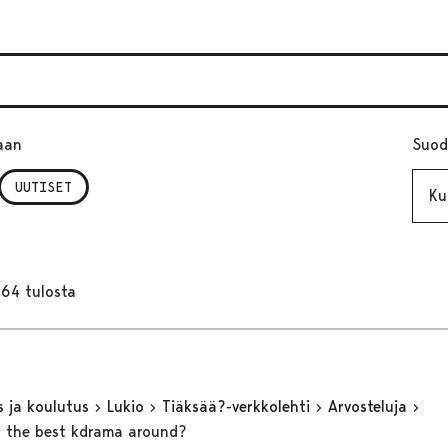
aan
Suod
Kuuk
UUTISET
164 tulosta
s ja koulutus
Lukio
Tiäksää?-verkkolehti
Arvosteluja
, the best kdrama around?