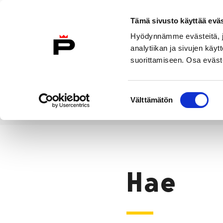
Siirry sisältöön
Tämä sivusto käyttää eväs
Suomeksi
Hyödynnämme evästeitä, jo
Etusivulle
analytiikan ja sivujen kä
suorittamiseen. Osa eväste
Asuminen ja
Kasvatu
ympäristö
koulu
Suostumuksen
Välttämätön
valinta
Hae
Etusivu
Hae