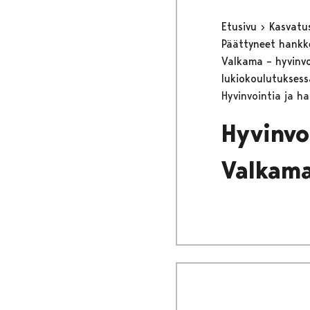
Etusivu
Kasvatu
Päättyneet hank
Valkama – hyvinvoi
lukiokoulutukses
Hyvinvointia ja h
Hyvinvo
Valkam