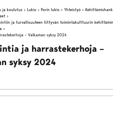
s ja koulutus
Lukio
Porin lukio
Yhteistyö
Kehittämishan
keet
ntiin ja turvallisuuteen liittyvän toimintakulttuurin kehittämi
sa
arrastekerhoja – Valkaman syksy 2024
intia ja harrastekerhoja –
an syksy 2024