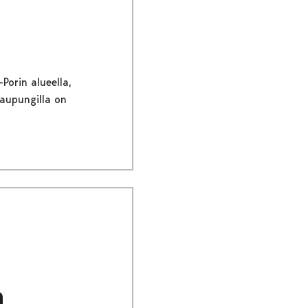
Porin alueella,
kaupungilla on
a