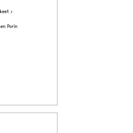
kkeet
nen Porin