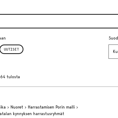
aan
Suod
Kuuk
UUTISET
164 tulosta
aika
Nuoret
Harrastamisen Porin malli
matalan kynnyksen harrastusryhmät