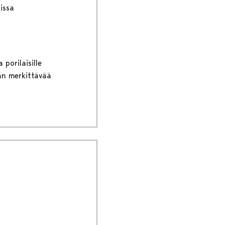
issa
porilaisille
ään merkittävää