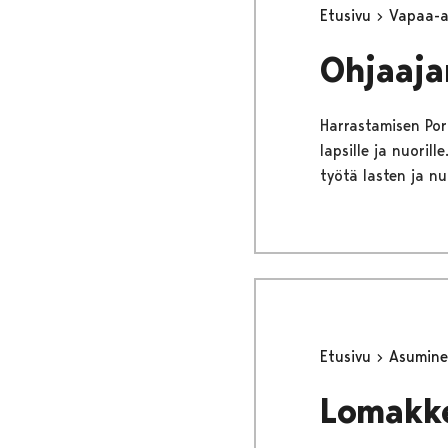
Etusivu
Vapaa-
Ohjaaja
Harrastamisen Pori
lapsille ja nuori
työtä lasten ja n
Etusivu
Asumine
Lomakk