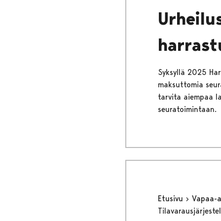
Urheilu
harras
Syksyllä 2025 Harr
maksuttomia seura
tarvita aiempaa l
seuratoimintaan.
Etusivu
Vapaa-
Tilavarausjärjest