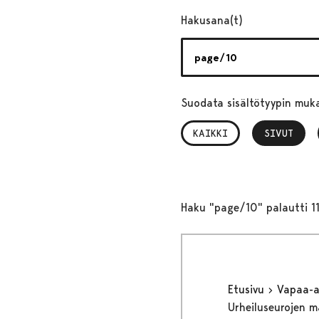
Hakusana(t)
Suodata sisältötyypin muk
KAIKKI
SIVUT
, VALITTU
Haku "page/10" palautti 1
Etusivu
Vapaa-
Urheiluseurojen 