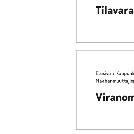
Tilavar
Etusivu
Kaupunki
Maahanmuuttajie
Viranom