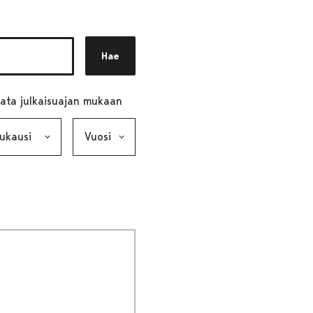
Hae
ata julkaisuajan mukaan
ausi, valinta lähettää lomakkeen
Vuosi, valinta lähettää lomakkeen