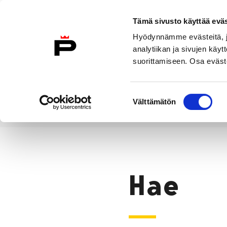
Siirry sisältöön
Tämä sivusto käyttää eväs
Suomeksi
Hyödynnämme evästeitä, jo
Etusivulle
analytiikan ja sivujen kä
suorittamiseen. Osa eväste
Asuminen ja
Kasvatu
ympäristö
koulu
Suostumuksen
Välttämätön
valinta
Hae
Etusivu
Hae