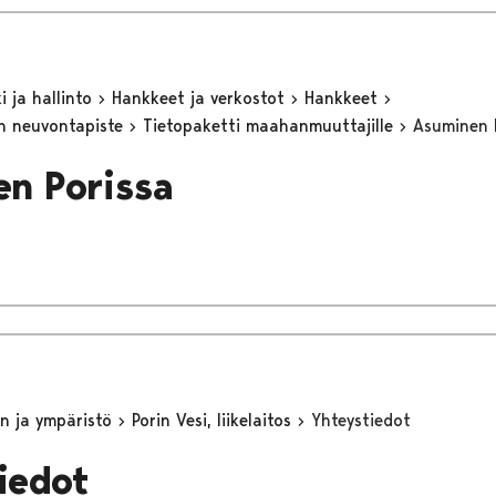
 ja hallinto
Hankkeet ja verkostot
Hankkeet
n neuvontapiste
Tietopaketti maahanmuuttajille
Asuminen 
n Porissa
n ja ympäristö
Porin Vesi, liikelaitos
Yhteystiedot
iedot