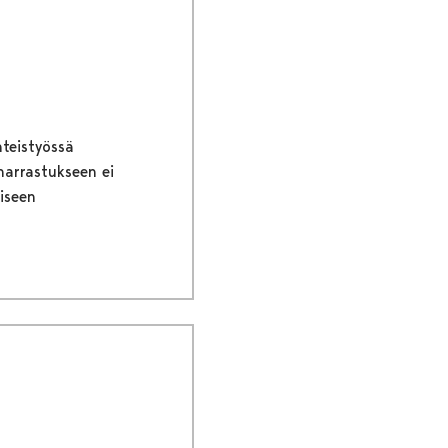
hteistyössä
harrastukseen ei
iseen