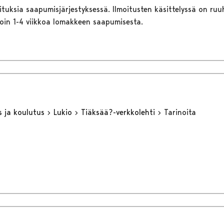
ituksia saapumisjärjestyksessä. Ilmoitusten käsittelyssä on ruu
noin 1-4 viikkoa lomakkeen saapumisesta.
s ja koulutus
Lukio
Tiäksää?-verkkolehti
Tarinoita