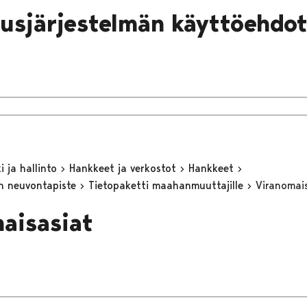
ausjärjestelmän käyttöehdo
 ja hallinto
Hankkeet ja verkostot
Hankkeet
n neuvontapiste
Tietopaketti maahanmuuttajille
Viranomai
aisasiat