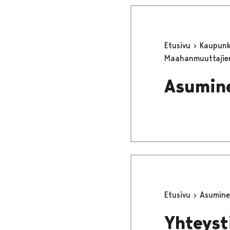
Etusivu
Kaupunki
Maahanmuuttajie
Asumine
Etusivu
Asumine
Yhteyst