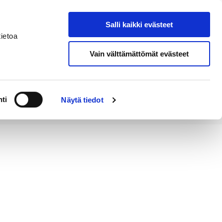
Salli kaikki evästeet
Tapahtumakalenteri
Hae sivustolta
ietoa
Vain välttämättömät evästeet
Työ ja
Kaupunki ja
rittäminen
hallinto
ti
Näytä tiedot