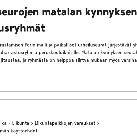
seurojen matalan kynnyksen
tusryhmät
astamisen Porin malli ja paikalliset urheiluseurat järjestävät y
harrastusryhmiä peruskouluikäisille. Matalan kynnyksen seura
ajitaustaa, ja ryhmästä on helppoa siirtyä mukaan myös varsina
aika
Liikunta
Liikuntapaikkojen varaukset
elmän käyttöehdot