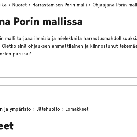
aika
Nuoret
Harrastamisen Porin malli
Ohjaajana Porin mall
na Porin mallissa
n malli tarjoaa ilmaisia ja mielekkäitä harrastusmahdollisuuksia 
lle. Oletko sinä ohjauksen ammattilainen ja kiinnostunut tekem
uorten parissa?
n ja ympäristö
Jätehuolto
Lomakkeet
eet