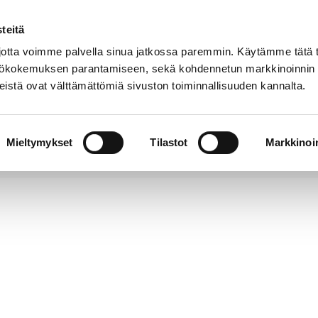
teitä
Puhelinluettelo
Anna palautetta
tta voimme palvella sinua jatkossa paremmin. Käytämme tätä t
yttökokemuksen parantamiseen, sekä kohdennetun markkinoinnin
istä ovat välttämättömiä sivuston toiminnallisuuden kannalta.
s ja
Vapaa-
Hyvinvointi
tus
aika
y
Mieltymykset
Tilastot
Markkinoin