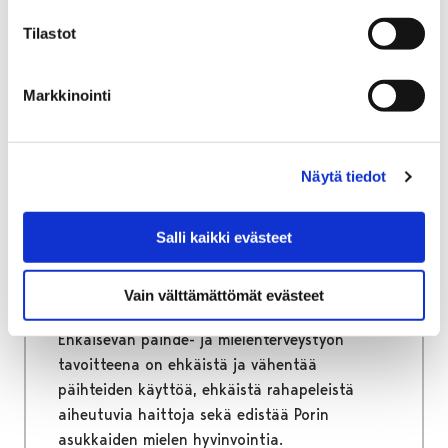
Tilastot
Markkinointi
Etusivu
Hyvinvointi
Ehkäisevä päihde- ja mielenterveystyö
Ehkäisevä päihde- ja
Näytä tiedot
mielenterveystyö
Salli kaikki evästeet
Ehkäisevä päihde- ja mielenterveystyö sekä
väkivallan ehkäisy ovat hyvinvoinnin,
Vain välttämättömät evästeet
terveyden ja turvallisuuden edistämistä.
Ehkäisevän päihde- ja mielenterveystyön
tavoitteena on ehkäistä ja vähentää
päihteiden käyttöä, ehkäistä rahapeleistä
aiheutuvia haittoja sekä edistää Porin
asukkaiden mielen hyvinvointia.