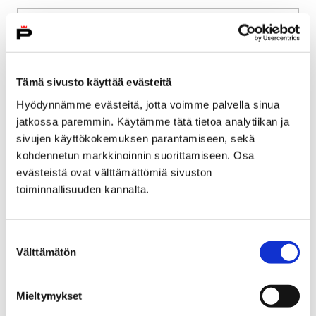
Etusivu
Kasvatus ja koulutus
Lukio
Tiäksää?-verkkolehti
Henkilökuvia
Historiaa neljällä vuosikymmenellä
Tämä sivusto käyttää evästeitä
Hyödynnämme evästeitä, jotta voimme palvella sinua
Historiaa neljällä
jatkossa paremmin. Käytämme tätä tietoa analytiikan ja
vuosikymmenellä
sivujen käyttökokemuksen parantamiseen, sekä
kohdennetun markkinoinnin suorittamiseen. Osa
evästeistä ovat välttämättömiä sivuston
toiminnallisuuden kannalta.
Etusivu
Vapaa-aika
Liikunta
Suostumuksen
Välttämätön
Satakunnan Urheiluakatemia
Opiskelu
valinta
Opiskelu
Mieltymykset