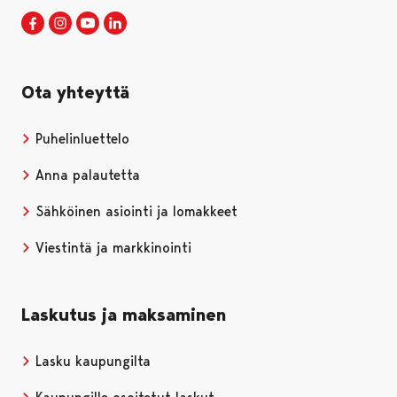
Porin kaupunki Facebookissa
Avautuu uudessa välilehdessä
Porin kaupunki Instagramissa
Avautuu uudessa välilehdessä
Porin kaupunki Youtubessa
Avautuu uudessa välilehdessä
Porin kaupunki LinkedInissa
Avautuu uudessa välilehdessä
Ota yhteyttä
Puhelinluettelo
Anna palautetta
Sähköinen asiointi ja lomakkeet
Viestintä ja markkinointi
Laskutus ja maksaminen
Lasku kaupungilta