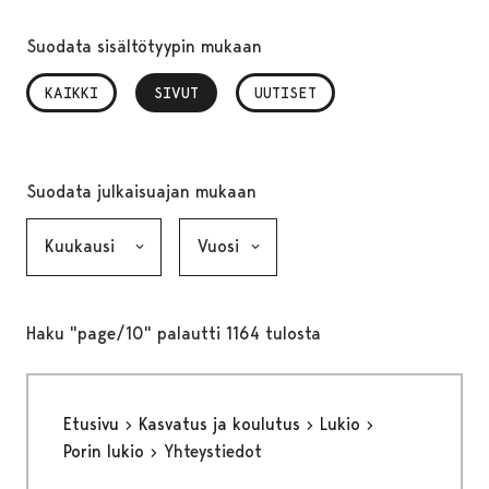
Suodata sisältötyypin mukaan
KAIKKI
SIVUT
, VALITTU
UUTISET
Suodata julkaisuajan mukaan
Kuukausi, valinta lähettää lomakkeen
Vuosi, valinta lähettää lomakkeen
Haku "page/10" palautti 1164 tulosta
Etusivu
Kasvatus ja koulutus
Lukio
Porin lukio
Yhteystiedot