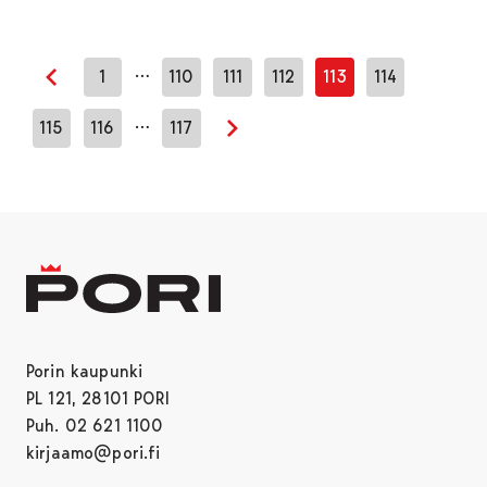
…
1
110
111
112
113
114
Edellinen sivu
…
115
116
117
Seuraava sivu
Porin kaupunki
PL 121, 28101 PORI
Puh. 02 621 1100
kirjaamo@pori.fi