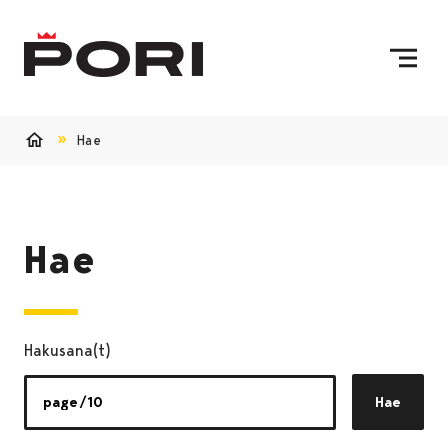
Siirry sisältöön
Etusivulle
Hae
Etusivu
Hae
Hakusana(t)
Hae