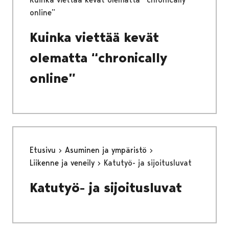
online”
Kuinka viettää kevät
olematta “chronically
online”
Etusivu
Asuminen ja ympäristö
Liikenne ja veneily
Katutyö- ja sijoitusluvat
Katutyö- ja sijoitusluvat