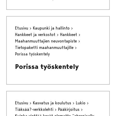
Etusivu
Kaupunki ja hallinto
Hankkeet ja verkostot
Hankkeet
Maahanmuuttajien neuvontapiste
Tietopaketti maahanmuuttajille
Porissa työskentely
Porissa työskentely
Etusivu
Kasvatus ja koulutus
Lukio
Tiäksää?-verkkolehti
Pääkirjoitus
Kuinka viettää kevät olematta “chronically