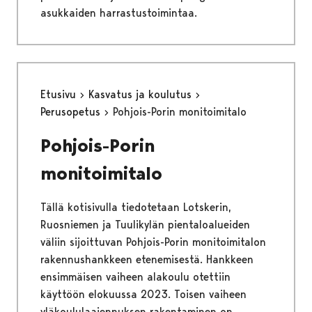
asukkaiden harrastustoimintaa.
Etusivu
Kasvatus ja koulutus
Perusopetus
Pohjois-Porin monitoimitalo
Pohjois-Porin
monitoimitalo
Tällä kotisivulla tiedotetaan Lotskerin,
Ruosniemen ja Tuulikylän pientaloalueiden
väliin sijoittuvan Pohjois-Porin monitoimitalon
rakennushankkeen etenemisestä. Hankkeen
ensimmäisen vaiheen alakoulu otettiin
käyttöön elokuussa 2023. Toisen vaiheen
yläkoululaajennuksen rakentaminen on