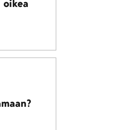
i oikea
aamaan?