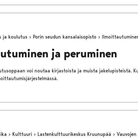
s ja koulutus
Porin seudun kansalaisopisto
Ilmoittautumine
autuminen ja peruminen
tusoppaan voi noutaa kirjastoista ja muista jakelupisteistä. Ku
oittautumisjärjestelmässä.
aika
Kulttuuri
Lastenkulttuurikeskus Kruunupää
Vauvojen