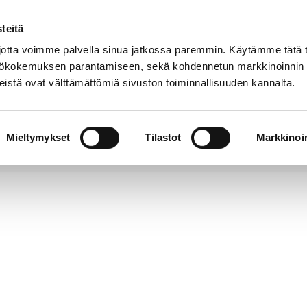
teitä
Puhelinluettelo
Anna palautetta
tta voimme palvella sinua jatkossa paremmin. Käytämme tätä t
yttökokemuksen parantamiseen, sekä kohdennetun markkinoinnin
istä ovat välttämättömiä sivuston toiminnallisuuden kannalta.
s ja
Vapaa-
Hyvinvointi
tus
aika
y
Mieltymykset
Tilastot
Markkinoin