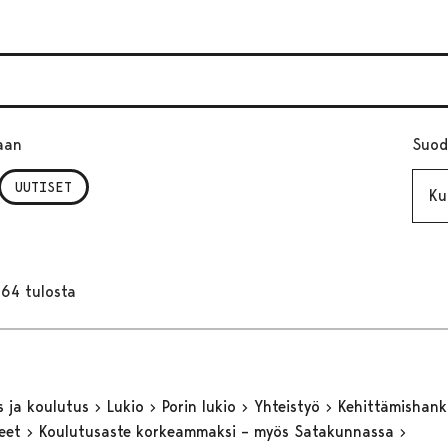
aan
Suod
Kuuk
UUTISET
164 tulosta
s ja koulutus
Lukio
Porin lukio
Yhteistyö
Kehittämishan
keet
Koulutusaste korkeammaksi – myös Satakunnassa