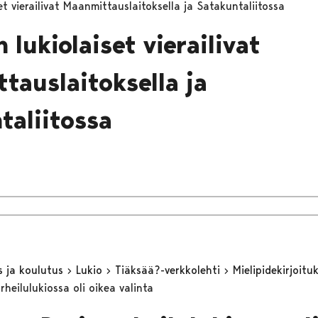
et vierailivat Maanmittauslaitoksella ja Satakuntaliitossa
 lukiolaiset vierailivat
tauslaitoksella ja
taliitossa
s ja koulutus
Lukio
Tiäksää?-verkkolehti
Mielipidekirjoitu
rheilulukiossa oli oikea valinta