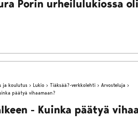
ura Porin urheilulukiossa ol
s ja koulutus
Lukio
Tiäksää?-verkkolehti
Arvosteluja
Kuinka päätyä vihaamaan?
älkeen - Kuinka päätyä vih