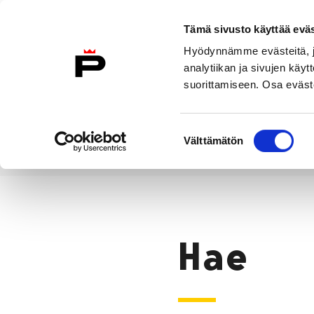
Siirry sisältöön
Tämä sivusto käyttää eväs
Suomeksi
Hyödynnämme evästeitä, jo
Etusivulle
analytiikan ja sivujen kä
suorittamiseen. Osa eväste
Asuminen ja
Kasvatu
ympäristö
koulu
Suostumuksen
Välttämätön
valinta
Hae
Etusivu
Hae