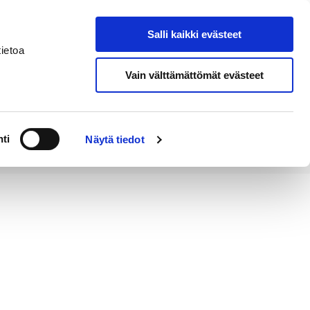
Salli kaikki evästeet
Tapahtumakalenteri
Hae sivustolta
ietoa
Vain välttämättömät evästeet
Työ ja
Kaupunki ja
rittäminen
hallinto
ti
Näytä tiedot