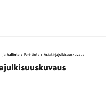
 ja hallinto
Pori-tieto
Asiakirjajulkisuuskuvaus
jajulkisuuskuvaus