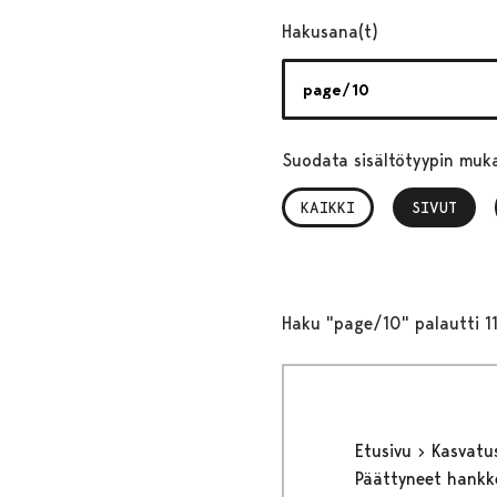
Hakusana(t)
Suodata sisältötyypin muk
KAIKKI
SIVUT
, VALITTU
Haku "page/10" palautti 1
Etusivu
Kasvatu
Päättyneet hank