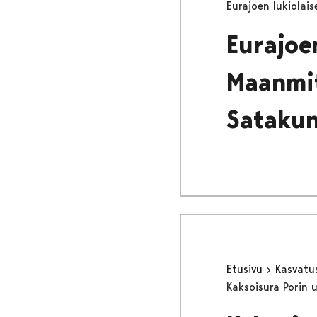
Eurajoen lukiolais
Eurajoen
Maanmit
Satakun
Etusivu
Kasvatu
Kaksoisura Porin u