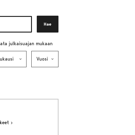
Hae
ata julkaisuajan mukaan
ausi, valinta lähettää lomakkeen
Vuosi, valinta lähettää lomakkeen
kkeet