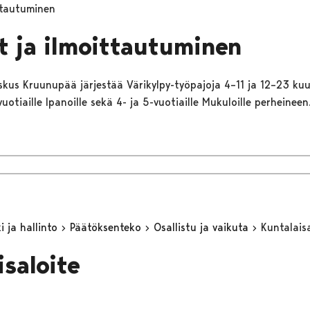
ttautuminen
t ja ilmoittautuminen
skus Kruunupää järjestää Värikylpy-työpajoja 4–11 ja 12–23 kuu
vuotiaille Ipanoille sekä 4- ja 5-vuotiaille Mukuloille perheineen
 ja hallinto
Päätöksenteko
Osallistu ja vaikuta
Kuntalaisa
isaloite