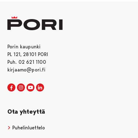
Porin kaupunki
PL 121, 28101 PORI
Puh. 02 621 1100
kirjaamo@pori.fi
Porin kaupunki Facebookissa
Avautuu uudessa välilehdessä
Porin kaupunki Instagramissa
Avautuu uudessa välilehdessä
Porin kaupunki Youtubessa
Avautuu uudessa välilehdessä
Porin kaupunki LinkedInissa
Avautuu uudessa välilehdessä
Ota yhteyttä
Puhelinluettelo