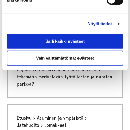
Etusivu
Vapaa-aika
Nuoret
Harrastamisen Porin malli
Ohjaajana Porin mallissa
Näytä tiedot
Ohjaajana Porin mallissa
Salli kaikki evästeet
Harrastamisen Porin malli tarjoaa ilmaisia ja
mielekkäitä harrastusmahdollisuuksia
Vain välttämättömät evästeet
porilaisille lapsille ja nuorille. Oletko sinä
ohjauksen ammattilainen ja kiinnostunut
tekemään merkittävää työtä lasten ja nuorten
parissa?
Etusivu
Asuminen ja ympäristö
Jätehuolto
Lomakkeet