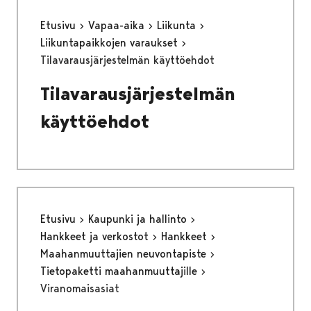
Etusivu
Vapaa-aika
Liikunta
Liikuntapaikkojen varaukset
Tilavarausjärjestelmän käyttöehdot
Tilavarausjärjestelmän
käyttöehdot
Etusivu
Kaupunki ja hallinto
Hankkeet ja verkostot
Hankkeet
Maahanmuuttajien neuvontapiste
Tietopaketti maahanmuuttajille
Viranomaisasiat