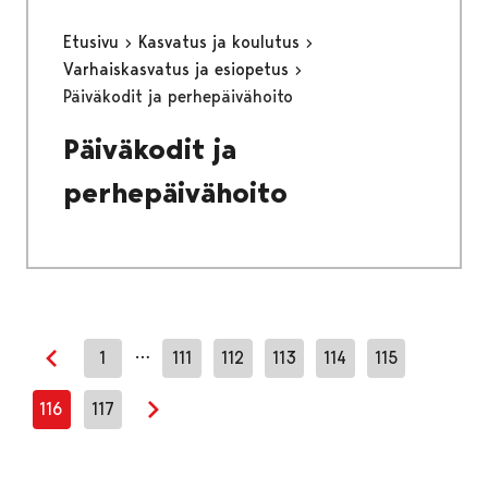
Etusivu
Kasvatus ja koulutus
Varhaiskasvatus ja esiopetus
Päiväkodit ja perhepäivähoito
Päiväkodit ja
perhepäivähoito
…
1
111
112
113
114
115
Edellinen sivu
116
117
Seuraava sivu