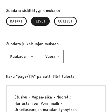
Suodata sisältötyypin mukaan
KAIKKI
SIVUT
, VALITTU
UUTISET
Suodata julkaisuajan mukaan
Kuukausi, valinta lähettää lomakkeen
Vuosi, valinta lähettää lomakkeen
Haku "page/114" palautti 1164 tulosta
Etusivu
Vapaa-aika
Nuoret
Harrastamisen Porin malli
Urheiluseurojen matalan kynnyksen