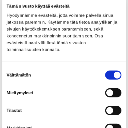
Tämä sivusto käyttää evästeitä
Porin Vesi, liikelaitos
Yhteystiedot
Hyödynnämme evästeitä, jotta voimme palvella sinua
Yhteystiedot
jatkossa paremmin. Käytämme tätä tietoa analytiikan ja
sivujen käyttökokemuksen parantamiseen, sekä
kohdennetun markkinoinnin suorittamiseen. Osa
evästeistä ovat välttämättömiä sivuston
toiminnallisuuden kannalta.
Etusivu
Asuminen ja ympäristö
Turvallisuus ja varautuminen
Suostumuksen
Välttämätön
valinta
Turvallisuus ja
varautuminen
Mieltymykset
Tilastot
Markkinointi