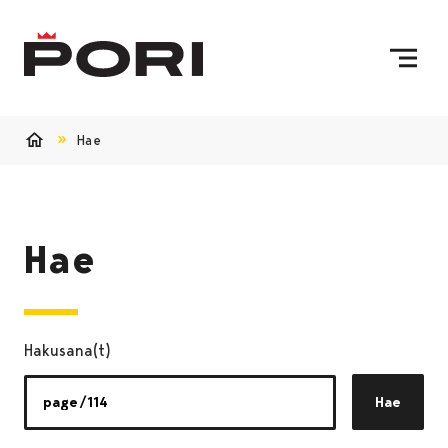
Siirry sisältöön
Etusivulle
Hae
Etusivu
Hae
Hakusana(t)
Hae