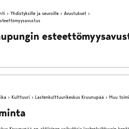
inti
Yhdistyksille ja seuroille
Avustukset
esteettömyysavustus
aupungin esteettömyysavus
aika
Kulttuuri
Lastenkulttuurikeskus Kruunupää
Muu toim
minta
skus Kruunupää on aktiivinen vaikuttaja lastenkulttuurin kentä