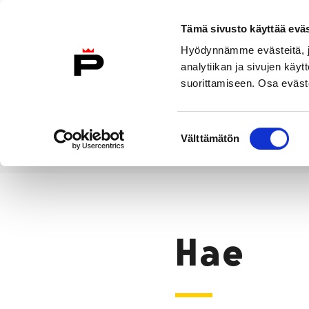
Siirry sisältöön
Tämä sivusto käyttää eväs
Suomeksi
Hyödynnämme evästeitä, jo
Etusivulle
analytiikan ja sivujen kä
suorittamiseen. Osa eväste
Asuminen ja
Kasvatu
ympäristö
koulu
Suostumuksen
Välttämätön
valinta
Hae
Etusivu
Hae