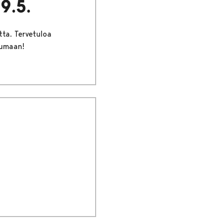
9.5.
tta. Tervetuloa
tumaan!