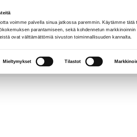
teitä
Puhelinluettelo
Anna palautetta
tta voimme palvella sinua jatkossa paremmin. Käytämme tätä t
yttökokemuksen parantamiseen, sekä kohdennetun markkinoinnin
istä ovat välttämättömiä sivuston toiminnallisuuden kannalta.
s ja
Vapaa-
Hyvinvointi
tus
aika
y
Mieltymykset
Tilastot
Markkinoin