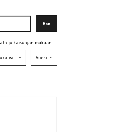
Hae
ata julkaisuajan mukaan
ausi, valinta lähettää lomakkeen
Vuosi, valinta lähettää lomakkeen