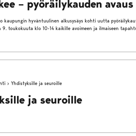
lkee – pyöräilykauden avaus 
ko kaupungin hyväntuulinen alkusysäys kohti uutta pyöräilykau
n 9. toukokuuta klo 10-14 kaikille avoimeen ja ilmaiseen tapah
inti
Yhdistyksille ja seuroille
sille ja seuroille