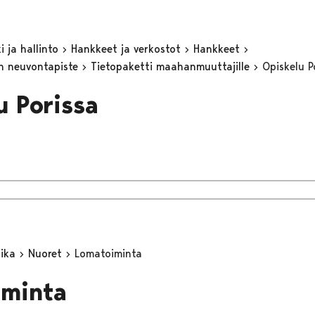
 ja hallinto
Hankkeet ja verkostot
Hankkeet
n neuvontapiste
Tietopaketti maahanmuuttajille
Opiskelu P
u Porissa
aika
Nuoret
Lomatoiminta
iminta