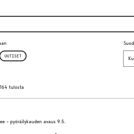
aan
Suod
Kuuk
UUTISET
164 tulosta
kee – pyöräilykauden avaus 9.5.