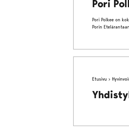
Pori Po
Pori Polkee on ko
Porin Etelärantaa
Etusivu
Hyvinvo
Yhdistyk