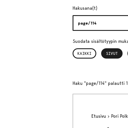
Hakusana(t)
Suodata sisältötyypin muk
KAIKKI
SIVUT
, VALITTU
Haku "page/114" palautti 1
Etusivu
Pori Pol