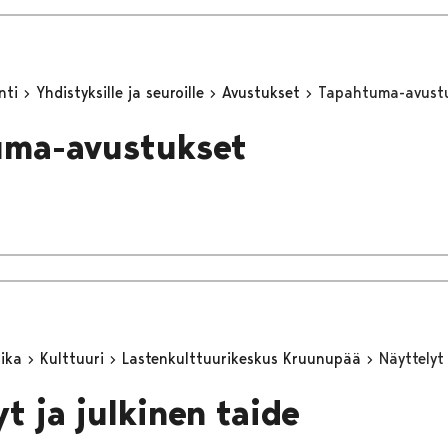
inti
Yhdistyksille ja seuroille
Avustukset
Tapahtuma-avust
uma-avustukset
aika
Kulttuuri
Lastenkulttuurikeskus Kruunupää
Näyttelyt 
t ja julkinen taide