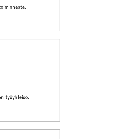
toiminnasta.
en työyhteisö.