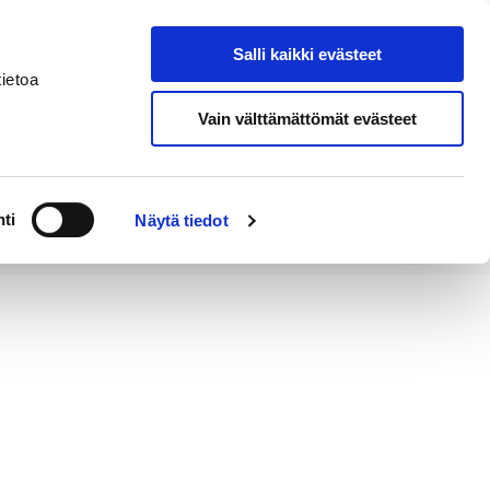
Salli kaikki evästeet
Tapahtumakalenteri
Hae sivustolta
ietoa
Vain välttämättömät evästeet
Työ ja
Kaupunki ja
rittäminen
hallinto
ti
Näytä tiedot