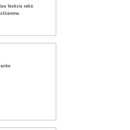
taa teoksia sekä
ristöämme.
hanke