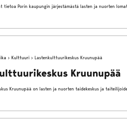
dät tietoa Porin kaupungin järjestämästä lasten ja nuorten loma
aika
Kulttuuri
Lastenkulttuurikeskus Kruunupää
ulttuurikeskus Kruunupää
skus Kruunupää on lasten ja nuorten taidekeskus ja taiteilijoid