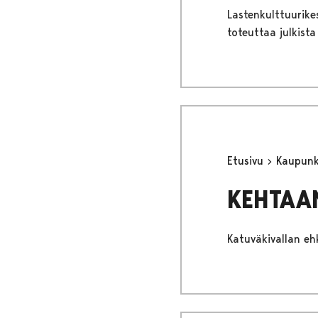
Lastenkulttuurikes
toteuttaa julkist
Etusivu
Kaupunki
KEHTAA
Katuväkivallan ehk