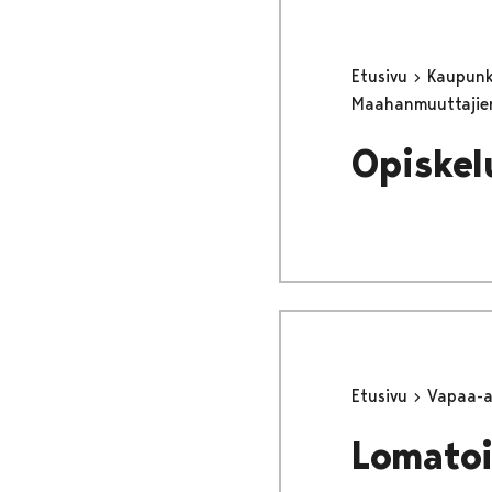
Etusivu
Kaupunki
Maahanmuuttajie
Opiskel
Etusivu
Vapaa-
Lomato