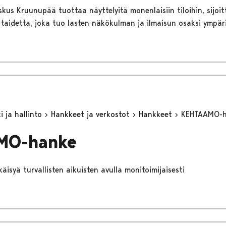
kus Kruunupää tuottaa näyttelyitä monenlaisiin tiloihin, sijoit
a taidetta, joka tuo lasten näkökulman ja ilmaisun osaksi ympä
 ja hallinto
Hankkeet ja verkostot
Hankkeet
KEHTAAMO-
MO-hanke
äisyä turvallisten aikuisten avulla monitoimijaisesti