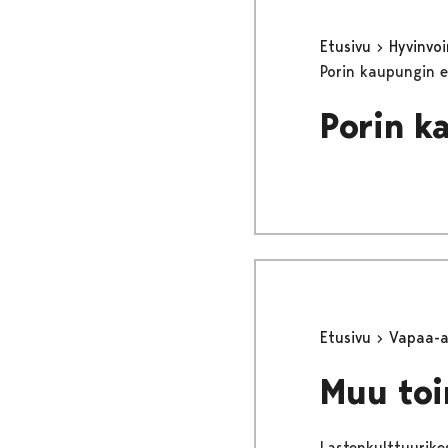
Etusivu
Hyvinvo
Porin kaupungin 
Porin k
Etusivu
Vapaa-
Muu toi
Lastenkulttuurike