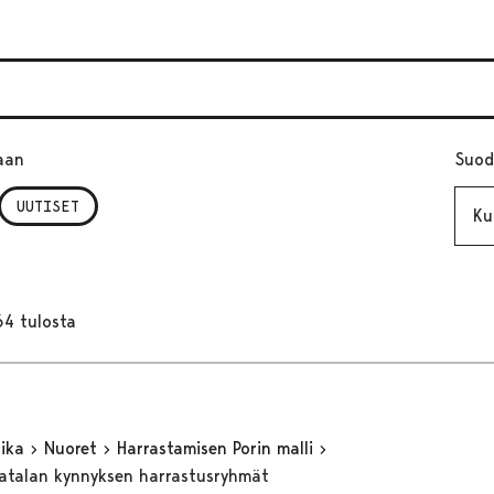
aan
Suod
Kuuk
UUTISET
64 tulosta
aika
Nuoret
Harrastamisen Porin malli
matalan kynnyksen harrastusryhmät