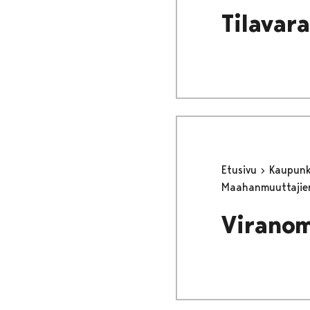
Tilavar
Etusivu
Kaupunki
Maahanmuuttajie
Viranom