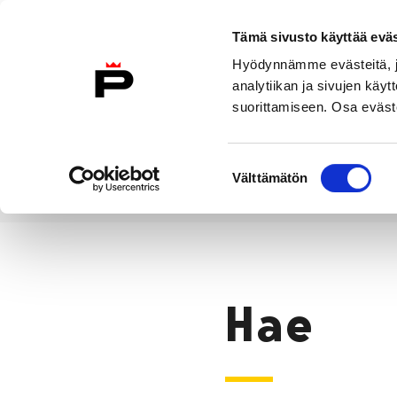
Siirry sisältöön
Tämä sivusto käyttää eväs
Suomeksi
Hyödynnämme evästeitä, jo
Etusivulle
analytiikan ja sivujen kä
suorittamiseen. Osa eväste
Asuminen ja
Kasvatu
ympäristö
koulu
Suostumuksen
Välttämätön
valinta
Hae
Etusivu
Hae