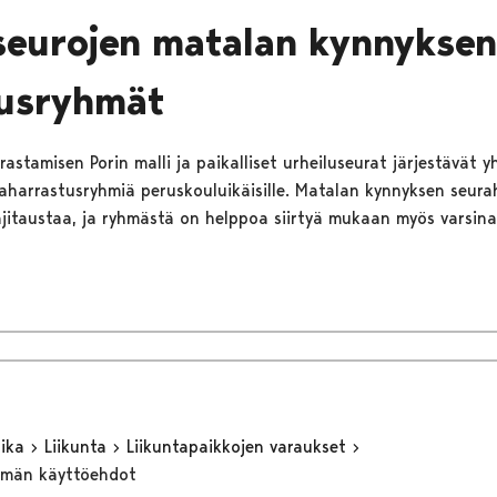
seurojen matalan kynnyksen
tusryhmät
astamisen Porin malli ja paikalliset urheiluseurat järjestävät y
harrastusryhmiä peruskouluikäisille. Matalan kynnyksen seura
ajitaustaa, ja ryhmästä on helppoa siirtyä mukaan myös varsina
aika
Liikunta
Liikuntapaikkojen varaukset
elmän käyttöehdot