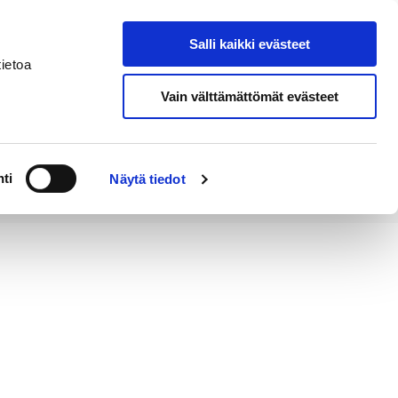
Salli kaikki evästeet
Tapahtumakalenteri
Hae sivustolta
ietoa
Vain välttämättömät evästeet
Työ ja
Kaupunki ja
rittäminen
hallinto
ti
Näytä tiedot