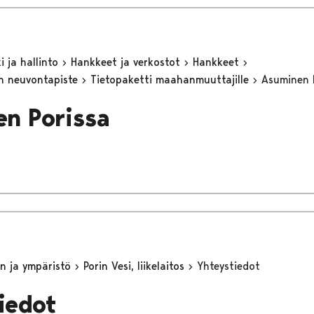
 ja hallinto
Hankkeet ja verkostot
Hankkeet
n neuvontapiste
Tietopaketti maahanmuuttajille
Asuminen 
n Porissa
n ja ympäristö
Porin Vesi, liikelaitos
Yhteystiedot
iedot