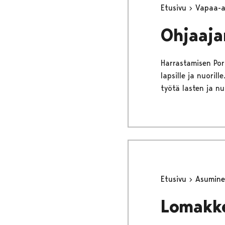
Etusivu
Vapaa-
Ohjaaja
Harrastamisen Pori
lapsille ja nuori
työtä lasten ja n
Etusivu
Asumine
Lomakk