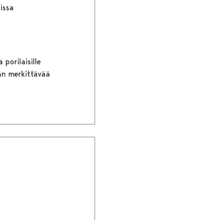
issa
porilaisille
ään merkittävää