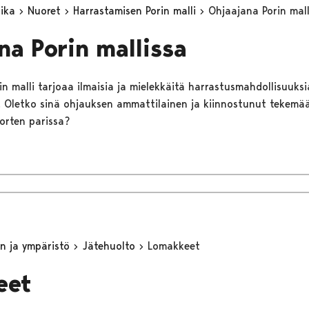
aika
Nuoret
Harrastamisen Porin malli
Ohjaajana Porin mall
na Porin mallissa
n malli tarjoaa ilmaisia ja mielekkäitä harrastusmahdollisuuksia 
lle. Oletko sinä ohjauksen ammattilainen ja kiinnostunut tekem
uorten parissa?
n ja ympäristö
Jätehuolto
Lomakkeet
eet