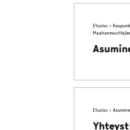
Etusivu
Kaupunki
Maahanmuuttajie
Asumine
Etusivu
Asumine
Yhteyst