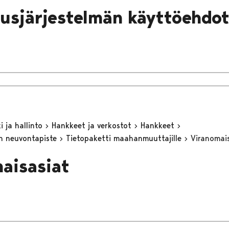
ausjärjestelmän käyttöehdo
 ja hallinto
Hankkeet ja verkostot
Hankkeet
n neuvontapiste
Tietopaketti maahanmuuttajille
Viranomai
aisasiat