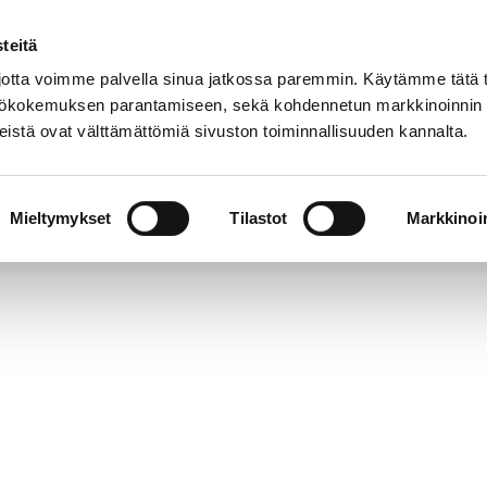
teitä
Puhelinluettelo
Anna palautetta
tta voimme palvella sinua jatkossa paremmin. Käytämme tätä t
yttökokemuksen parantamiseen, sekä kohdennetun markkinoinnin
istä ovat välttämättömiä sivuston toiminnallisuuden kannalta.
s ja
Vapaa-
Hyvinvointi
tus
aika
y
Mieltymykset
Tilastot
Markkinoin