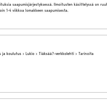
ituksia saapumisjärjestyksessä. Ilmoitusten käsittelyssä on ruu
noin 1-4 viikkoa lomakkeen saapumisesta.
s ja koulutus
Lukio
Tiäksää?-verkkolehti
Tarinoita