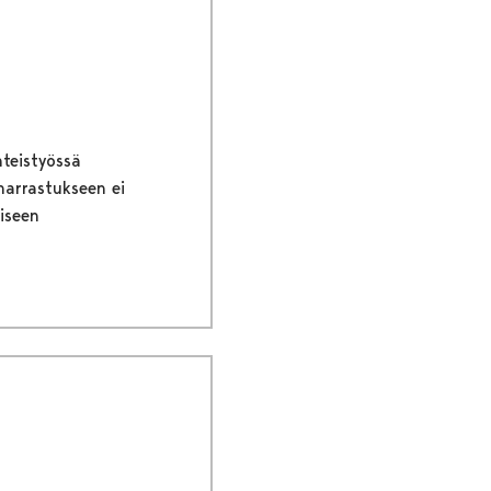
hteistyössä
harrastukseen ei
iseen