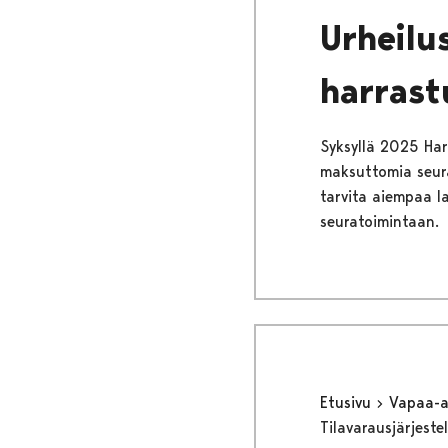
Urheilu
harras
Syksyllä 2025 Harr
maksuttomia seura
tarvita aiempaa l
seuratoimintaan.
Etusivu
Vapaa-
Tilavarausjärjest