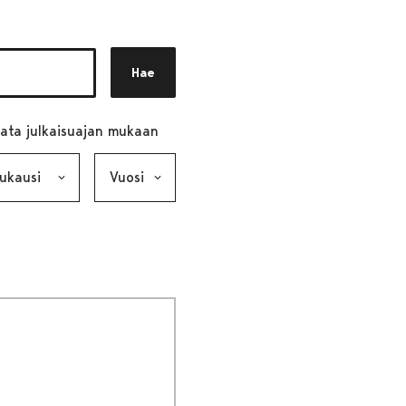
Hae
ata julkaisuajan mukaan
ausi, valinta lähettää lomakkeen
Vuosi, valinta lähettää lomakkeen