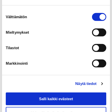
peruskouluikäisille
Suostumuksen
Välttämätön
valinta
Mieltymykset
Etusivu
Asuminen ja ympäristö
Puistot ja metsät
Metsät
Tilastot
Metsät
Markkinointi
Näytä tiedot
Etusivu
Työ ja yrittäminen
Töihin Porin kaupungille
Pori työnantajana
Salli kaikki evästeet
Sijaisrekrytointi