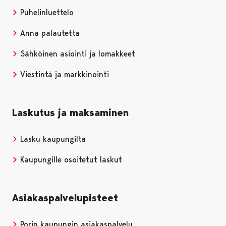
Puhelinluettelo
Anna palautetta
Sähköinen asiointi ja lomakkeet
Viestintä ja markkinointi
Laskutus ja maksaminen
Lasku kaupungilta
Kaupungille osoitetut laskut
Asiakaspalvelupisteet
Porin kaupungin asiakaspalvelu