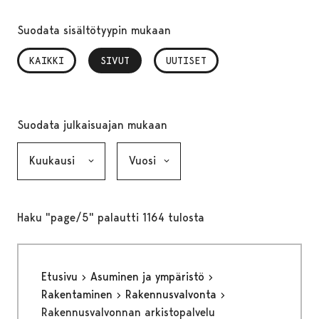
Suodata sisältötyypin mukaan
KAIKKI
SIVUT
, VALITTU
UUTISET
Suodata julkaisuajan mukaan
Kuukausi, valinta lähettää lomakkeen
Vuosi, valinta lähettää lomakkeen
Haku "page/5" palautti 1164 tulosta
Etusivu
Asuminen ja ympäristö
Rakentaminen
Rakennusvalvonta
Rakennusvalvonnan arkistopalvelu