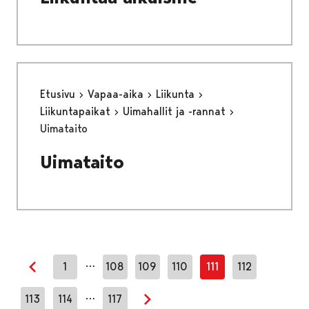
Etusivu
Vapaa-aika
Liikunta
Liikuntapaikat
Uimahallit ja -rannat
Uimataito
Uimataito
…
1
108
109
110
111
112
Edellinen sivu
…
113
114
117
Seuraava sivu