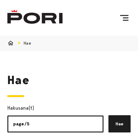
Siirry sisältöön
Etusivulle
Hae
Etusivu
Hae
Hakusana(t)
Hae