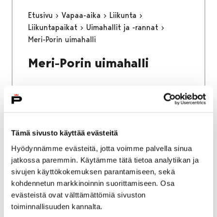
Etusivu
Vapaa-aika
Liikunta
Liikuntapaikat
Uimahallit ja -rannat
Meri-Porin uimahalli
Meri-Porin uimahalli
Etusivu
Vapaa-aika
Nuoret
Tämä sivusto käyttää evästeitä
Harrastamisen Porin malli
Hyödynnämme evästeitä, jotta voimme palvella sinua
Yksityinen: LähiTapiola 140 vuotta -
jatkossa paremmin. Käytämme tätä tietoa analytiikan ja
harrastustoiminta
sivujen käyttökokemuksen parantamiseen, sekä
Toimintaa peruskouluikäisille
kohdennetun markkinoinnin suorittamiseen. Osa
evästeistä ovat välttämättömiä sivuston
Toimintaa
toiminnallisuuden kannalta.