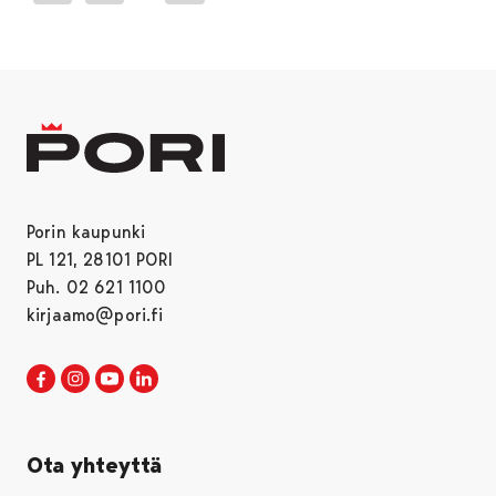
Porin kaupunki
PL 121, 28101 PORI
Puh. 02 621 1100
kirjaamo@pori.fi
Porin kaupunki Facebookissa
Avautuu uudessa välilehdessä
Porin kaupunki Instagramissa
Avautuu uudessa välilehdessä
Porin kaupunki Youtubessa
Avautuu uudessa välilehdessä
Porin kaupunki LinkedInissa
Avautuu uudessa välilehdessä
Ota yhteyttä