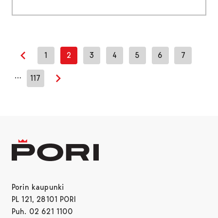
1
2
3
4
5
6
7
Edellinen sivu
…
117
Seuraava sivu
Porin kaupunki
PL 121, 28101 PORI
Puh. 02 621 1100