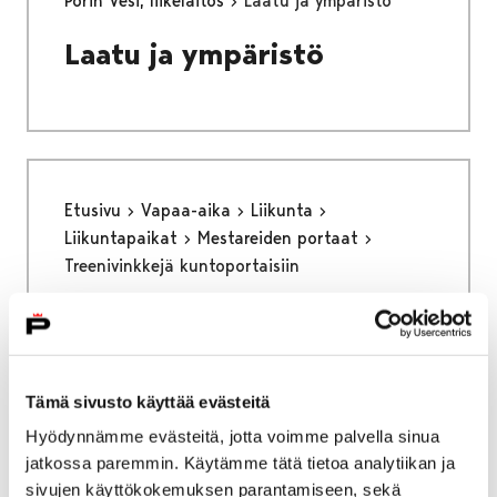
Porin Vesi, liikelaitos
Laatu ja ympäristö
Laatu ja ympäristö
Etusivu
Vapaa-aika
Liikunta
Liikuntapaikat
Mestareiden portaat
Treenivinkkejä kuntoportaisiin
Treenivinkkejä
kuntoportaisiin
Tämä sivusto käyttää evästeitä
Hyödynnämme evästeitä, jotta voimme palvella sinua
jatkossa paremmin. Käytämme tätä tietoa analytiikan ja
sivujen käyttökokemuksen parantamiseen, sekä