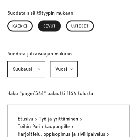
Suodata sisältötyypin mukaan
KAIKKI
SIVUT
, VALITTU
UUTISET
Suodata julkaisuajan mukaan
Kuukausi, valinta lähettää lomakkeen
Vuosi, valinta lähettää lomakkeen
Haku "page/544" palautti 1164 tulosta
Etusivu
Työ ja yrittäminen
Töihin Porin kaupungille
Harjoittelu, oppisopimus ja siviilipalvelus