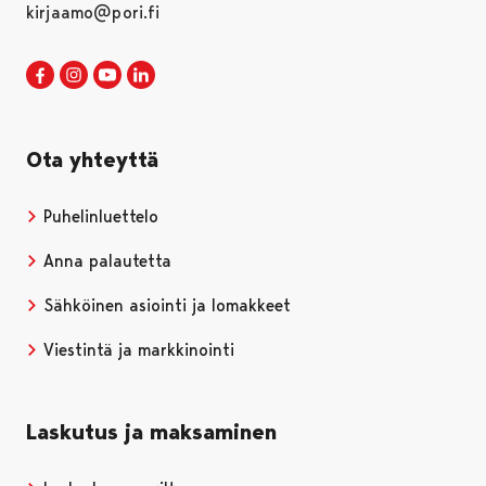
kirjaamo@pori.fi
Porin kaupunki Facebookissa
Avautuu uudessa välilehdessä
Porin kaupunki Instagramissa
Avautuu uudessa välilehdessä
Porin kaupunki Youtubessa
Avautuu uudessa välilehdessä
Porin kaupunki LinkedInissa
Avautuu uudessa välilehdessä
Ota yhteyttä
Puhelinluettelo
Anna palautetta
Sähköinen asiointi ja lomakkeet
Viestintä ja markkinointi
Laskutus ja maksaminen