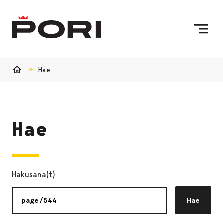
Siirry sisältöön
Etusivulle
Hae
Etusivu
Hae
Hakusana(t)
Hae