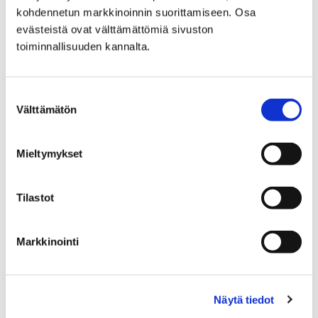
kohdennetun markkinoinnin suorittamiseen. Osa
Etusivu
Kaupunki ja hallinto
Ota yhteyttä
evästeistä ovat välttämättömiä sivuston
Sähköinen asiointi ja lomakkeet
toiminnallisuuden kannalta.
Sosiaali- ja terveyspalveluiden sähköiset
palvelut ja lomakkeet
Vammaispalvelut
Suostumuksen
Kuljetuspalvelu: lääkärintodistus
Välttämätön
valinta
Kuljetuspalvelu:
Mieltymykset
lääkärintodistus
Tilastot
Voit siirtyä kuljetuspalvelun
lääkärintodistukseen painamalla alla olevasta
linkistä.
Markkinointi
Näytä tiedot