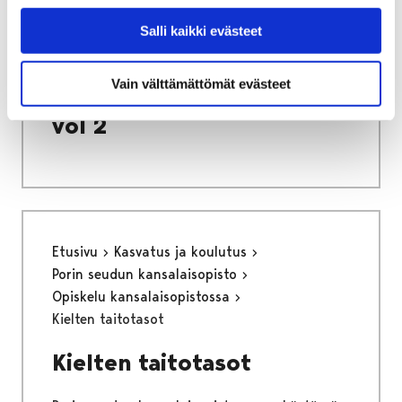
Etusivu
Vapaa-aika
Nuoret
Harrastamisen Porin malli
Salli kaikki evästeet
Porin mallin värityskirja vol 2
Porin mallin värityskirja
Vain välttämättömät evästeet
vol 2
Etusivu
Kasvatus ja koulutus
Porin seudun kansalaisopisto
Opiskelu kansalaisopistossa
Kielten taitotasot
Kielten taitotasot