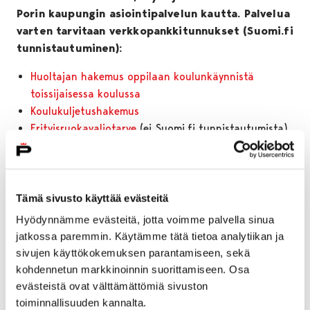
Porin kaupungin asiointipalvelun kautta. Palvelua
varten tarvitaan verkkopankkitunnukset (Suomi.fi
tunnistautuminen):
Huoltajan hakemus oppilaan koulunkäynnistä
toissijaisessa koulussa
Koulukuljetushakemus
Erityisruokavaliotarve
(ei Suomi.fi tunnistautumista)
Tulostettavat pdf-lomakkeet:
Huoltajan hakemus koulunkäynnin aloituksen
Tämä sivusto käyttää evästeitä
lykkäämisestä
Huoltajan hakemus vieraskuntalaisen oppilaan
Hyödynnämme evästeitä, jotta voimme palvella sinua
jatkossa paremmin. Käytämme tätä tietoa analytiikan ja
koulunkäynnistä Porissa
sivujen käyttökokemuksen parantamiseen, sekä
Koulujen huoneistoanomukset
kohdennetun markkinoinnin suorittamiseen. Osa
Muut:
evästeistä ovat välttämättömiä sivuston
toiminnallisuuden kannalta.