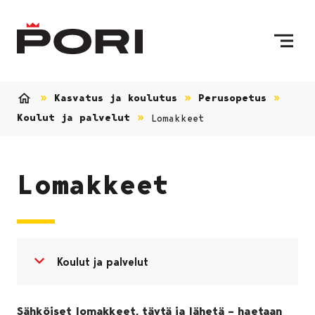
Siirry sisältöön
Etusivulle
Kasvatus ja koulutus
Perusopetus
Etusivu
Koulut ja palvelut
Lomakkeet
Lomakkeet
Avaa valikko
Sulje valikko
Koulut ja palvelut
Sähköiset lomakkeet, täytä ja lähetä – haetaan