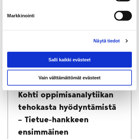
Markkinointi
Etusivu
Kasvatus ja koulutus
Lukio
Porin lukio
Yhteistyö
Kehittämishankkeet
Näytä tiedot
Tietue – oppimisanalytiikka lukiokoulutuksen
kehittämisen tueksi
Salli kaikki evästeet
Kohti oppimisanalytiikan tehokasta
hyödyntämistä – Tietue-hankkeen
Vain välttämättömät evästeet
ensimmäinen toimintavuosi
Kohti oppimisanalytiikan
tehokasta hyödyntämistä
– Tietue-hankkeen
ensimmäinen