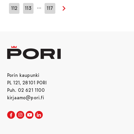
…
112
113
117
Seuraava sivu
Porin kaupunki
PL 121, 28101 PORI
Puh. 02 621 1100
kirjaamo@pori.fi
Porin kaupunki Facebookissa
Avautuu uudessa välilehdessä
Porin kaupunki Instagramissa
Avautuu uudessa välilehdessä
Porin kaupunki Youtubessa
Avautuu uudessa välilehdessä
Porin kaupunki LinkedInissa
Avautuu uudessa välilehdessä