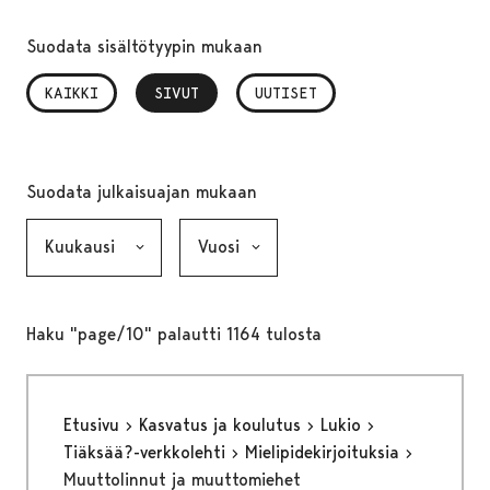
Suodata sisältötyypin mukaan
KAIKKI
SIVUT
, VALITTU
UUTISET
Suodata julkaisuajan mukaan
Kuukausi, valinta lähettää lomakkeen
Vuosi, valinta lähettää lomakkeen
Haku "page/10" palautti 1164 tulosta
Etusivu
Kasvatus ja koulutus
Lukio
Tiäksää?-verkkolehti
Mielipidekirjoituksia
Muuttolinnut ja muuttomiehet