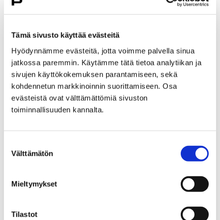
Etusivu
Hyvinvointi
Yhdistyksille ja seuroille
Yhdistysillat
Tämä sivusto käyttää evästeitä
Yhdistysillan 10.4.2025 työpajan yhteenveto
Hyödynnämme evästeitä, jotta voimme palvella sinua
jatkossa paremmin. Käytämme tätä tietoa analytiikan ja
Yhdistysillan 10.4.2025
sivujen käyttökokemuksen parantamiseen, sekä
työpajan yhteenveto
kohdennetun markkinoinnin suorittamiseen. Osa
evästeistä ovat välttämättömiä sivuston
toiminnallisuuden kannalta.
Suostumuksen
Välttämätön
Etusivu
Vapaa-aika
Liikunta
valinta
Liikuntapaikat
Uimahallit ja -rannat
Maauimala
Mieltymykset
Maauimala
Tilastot