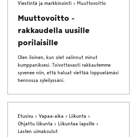
Viestintä ja markkinointi
Muuttovoitto
Muuttovoitto -
rakkaudella uusille
porilaisille
Olen iloinen, kun olet valinnut minut
kumppaniksesi. Toivottavasti rakkautemme
syvenee niin, että haluat viettää loppuelämäsi
hennossa syleilyssäni.
Etusivu
Vapaa-aika
Liikunta
Ohjattu liikunta
Liikuntaa lapsille
Lasten uimakoulut