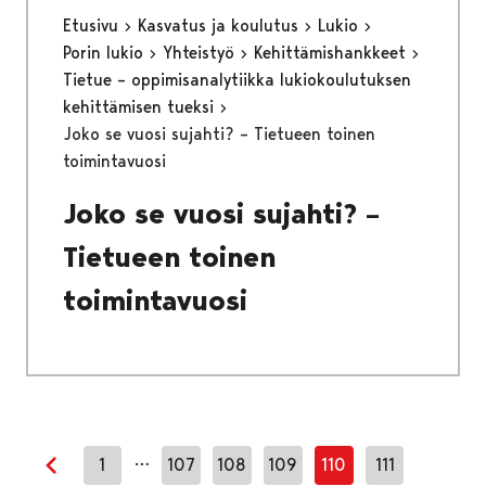
Etusivu
Kasvatus ja koulutus
Lukio
Porin lukio
Yhteistyö
Kehittämishankkeet
Tietue – oppimisanalytiikka lukiokoulutuksen
kehittämisen tueksi
Joko se vuosi sujahti? – Tietueen toinen
toimintavuosi
Joko se vuosi sujahti? –
Tietueen toinen
toimintavuosi
…
1
107
108
109
110
111
Edellinen sivu