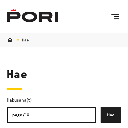
Siirry sisältöön
Etusivulle
Hae
Etusivu
Hae
Hakusana(t)
Hae