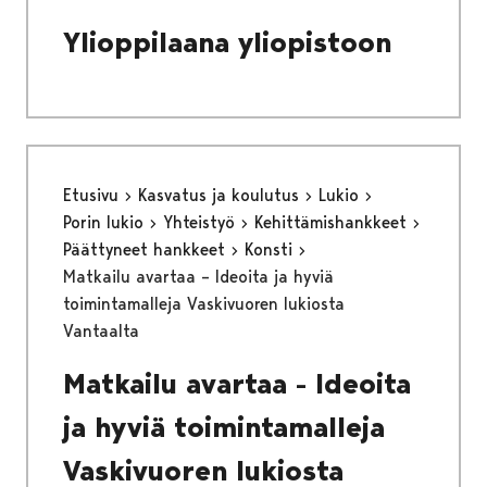
Ylioppilaana yliopistoon
Etusivu
Kasvatus ja koulutus
Lukio
Porin lukio
Yhteistyö
Kehittämishankkeet
Päättyneet hankkeet
Konsti
Matkailu avartaa – Ideoita ja hyviä
toimintamalleja Vaskivuoren lukiosta
Vantaalta
Matkailu avartaa - Ideoita
ja hyviä toimintamalleja
Vaskivuoren lukiosta