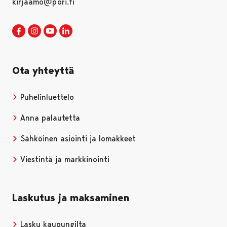
kirjaamo@pori.fi
Porin kaupunki Facebookissa
Avautuu uudessa välilehdessä
Porin kaupunki Instagramissa
Avautuu uudessa välilehdessä
Porin kaupunki Youtubessa
Avautuu uudessa välilehdessä
Porin kaupunki LinkedInissa
Avautuu uudessa välilehdessä
Ota yhteyttä
Puhelinluettelo
Anna palautetta
Sähköinen asiointi ja lomakkeet
Viestintä ja markkinointi
Laskutus ja maksaminen
Lasku kaupungilta