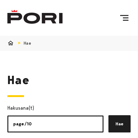
Siirry sisältöön
Etusivulle
Hae
Etusivu
Hae
Hakusana(t)
Hae