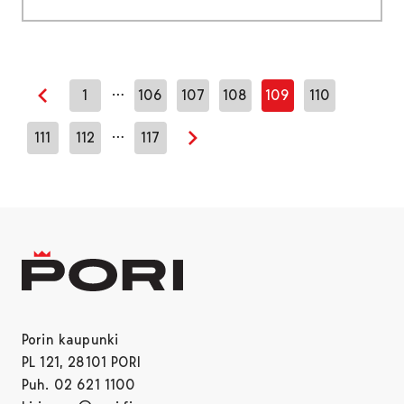
…
1
106
107
108
109
110
Edellinen sivu
…
111
112
117
Seuraava sivu
Porin kaupunki
PL 121, 28101 PORI
Puh. 02 621 1100