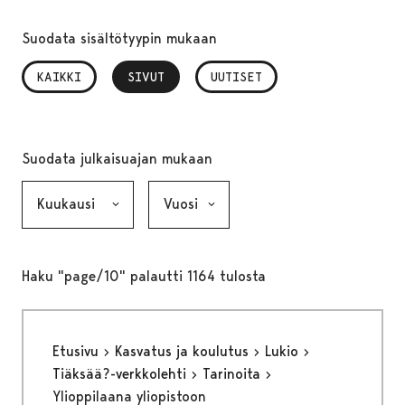
Suodata sisältötyypin mukaan
KAIKKI
SIVUT
, VALITTU
UUTISET
Suodata julkaisuajan mukaan
Kuukausi, valinta lähettää lomakkeen
Vuosi, valinta lähettää lomakkeen
Haku "page/10" palautti 1164 tulosta
Etusivu
Kasvatus ja koulutus
Lukio
Tiäksää?-verkkolehti
Tarinoita
Ylioppilaana yliopistoon