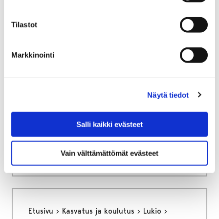
Etusivu
Kasvatus ja koulutus
Lukio
Tiäksää?-verkkolehti
Arvosteluja
Tilastot
Metallimuusikon tie fantasiakirjailijaksi – Porin
pääkirjaston kirjailijavieraana Niilo Sevänen
Markkinointi
Metallimuusikon tie
fantasiakirjailijaksi - Porin
Näytä tiedot
pääkirjaston
kirjailijavieraana Niilo
Salli kaikki evästeet
Sevänen
Vain välttämättömät evästeet
Etusivu
Kasvatus ja koulutus
Lukio