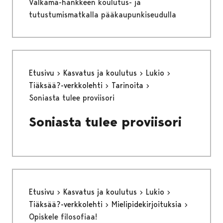
Valkama-hankkeen koulutus- ja
tutustumismatkalla pääkaupunkiseudulla
Etusivu
Kasvatus ja koulutus
Lukio
Tiäksää?-verkkolehti
Tarinoita
Soniasta tulee proviisori
Soniasta tulee proviisori
Etusivu
Kasvatus ja koulutus
Lukio
Tiäksää?-verkkolehti
Mielipidekirjoituksia
Opiskele filosofiaa!