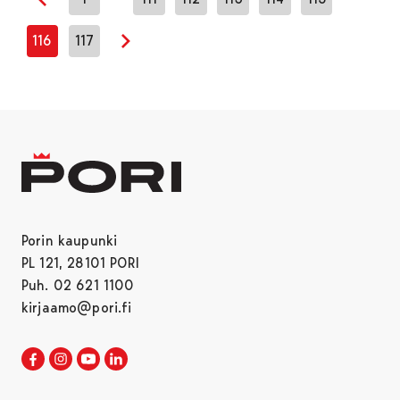
Edellinen sivu
116
117
Seuraava sivu
Porin kaupunki
PL 121, 28101 PORI
Puh. 02 621 1100
kirjaamo@pori.fi
Porin kaupunki Facebookissa
Avautuu uudessa välilehdessä
Porin kaupunki Instagramissa
Avautuu uudessa välilehdessä
Porin kaupunki Youtubessa
Avautuu uudessa välilehdessä
Porin kaupunki LinkedInissa
Avautuu uudessa välilehdessä