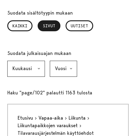
Suodata sisältötyypin mukaan
KAIKKI
SIVUT
, VALITTU
UUTISET
Suodata julkaisuajan mukaan
Kuukausi, valinta lähettää lomakkeen
Vuosi, valinta lähettää lomakkeen
Haku "page/102" palautti 1163 tulosta
Etusivu
Vapaa-aika
Liikunta
Liikuntapaikkojen varaukset
Tilavarausjärjestelmän käyttöehdot