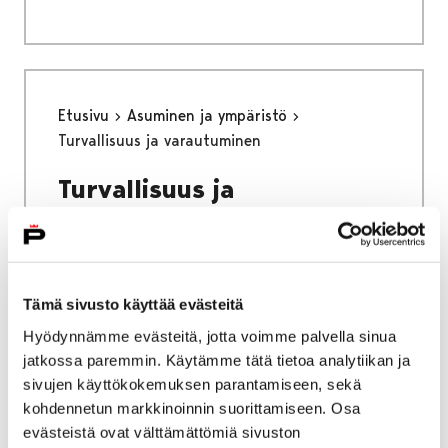
Etusivu
Asuminen ja ympäristö
Turvallisuus ja varautuminen
Turvallisuus ja
varautuminen
Tämä sivusto käyttää evästeitä
Hyödynnämme evästeitä, jotta voimme palvella sinua
jatkossa paremmin. Käytämme tätä tietoa analytiikan ja
Etusivu
Vapaa-aika
Nuoret
sivujen käyttökokemuksen parantamiseen, sekä
Harrastamisen Porin malli
kohdennetun markkinoinnin suorittamiseen. Osa
Ohjaajana Porin mallissa
evästeistä ovat välttämättömiä sivuston