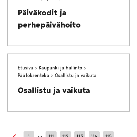
Päiväkodit ja
perhepäivähoito
Etusivu
Kaupunki ja hallinto
Päätöksenteko
Osallistu ja vaikuta
Osallistu ja vaikuta
…
1
111
112
113
114
115