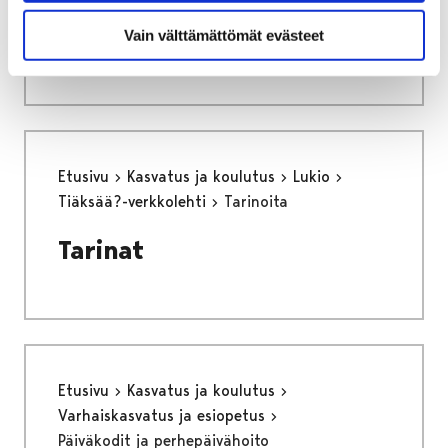
saapumisjärjestyksessä. Ilmoitusten
käsittelyssä on ruuhkaa, käsittelyaika on noin
Vain välttämättömät evästeet
1-4 viikkoa lomakkeen saapumisesta.
Etusivu
Kasvatus ja koulutus
Lukio
Tiäksää?-verkkolehti
Tarinoita
Tarinat
Etusivu
Kasvatus ja koulutus
Varhaiskasvatus ja esiopetus
Päiväkodit ja perhepäivähoito