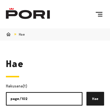
Siirry sisältöön
Etusivulle
Hae
Etusivu
Hae
Hakusana(t)
Hae