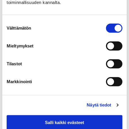
toiminnallisuuden kannalta.
Ohjaajana Porin mallissa
Harrastamisen Porin malli tarjoaa ilmaisia ja
Suostumuksen
mielekkäitä harrastusmahdollisuuksia
Välttämätön
valinta
porilaisille lapsille ja nuorille. Oletko sinä
ohjauksen ammattilainen ja kiinnostunut
Mieltymykset
tekemään merkittävää työtä lasten ja nuorten
parissa?
Tilastot
Markkinointi
Etusivu
Asuminen ja ympäristö
Jätehuolto
Lomakkeet
Näytä tiedot
Lomakkeet
Salli kaikki evästeet
Käsittelemme ilmoituksia