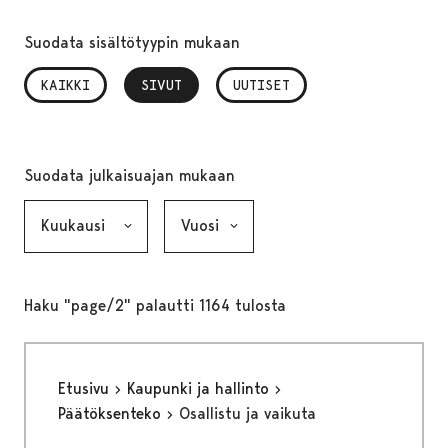
Suodata sisältötyypin mukaan
KAIKKI
SIVUT
, VALITTU
UUTISET
Suodata julkaisuajan mukaan
Kuukausi, valinta lähettää lomakkeen
Vuosi, valinta lähettää lomakkeen
Haku "page/2" palautti 1164 tulosta
Etusivu
Kaupunki ja hallinto
Päätöksenteko
Osallistu ja vaikuta