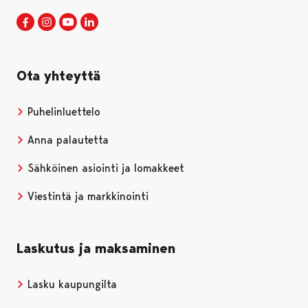
Porin kaupunki Facebookissa
Avautuu uudessa välilehdessä
Porin kaupunki Instagramissa
Avautuu uudessa välilehdessä
Porin kaupunki Youtubessa
Avautuu uudessa välilehdessä
Porin kaupunki LinkedInissa
Avautuu uudessa välilehdessä
Ota yhteyttä
Puhelinluettelo
Anna palautetta
Sähköinen asiointi ja lomakkeet
Viestintä ja markkinointi
Laskutus ja maksaminen
Lasku kaupungilta