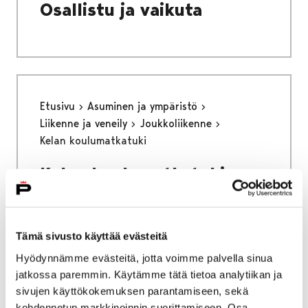
Osallistu ja vaikuta
Etusivu
Asuminen ja ympäristö
Liikenne ja veneily
Joukkoliikenne
Kelan koulumatkatuki
Kelan koulumatkatuki
Koulumatkatuetut liput on tarkoitettu toisen
asteen opiskelijoille, jotka saavat Kelan
Tämä sivusto käyttää evästeitä
myöntämää koulumatkatukea.
Hyödynnämme evästeitä, jotta voimme palvella sinua
jatkossa paremmin. Käytämme tätä tietoa analytiikan ja
sivujen käyttökokemuksen parantamiseen, sekä
kohdennetun markkinoinnin suorittamiseen. Osa