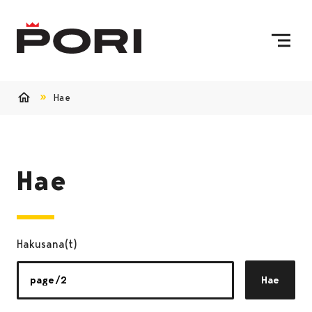
Siirry sisältöön
Etusivulle
Hae
Etusivu
Hae
Hakusana(t)
Hae