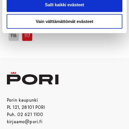
Salli kaikki evästeet
…
Vain välttämättömät evästeet
1
111
112
113
114
115
Edellinen sivu
116
117
Porin kaupunki
PL 121, 28101 PORI
Puh. 02 621 1100
kirjaamo@pori.fi