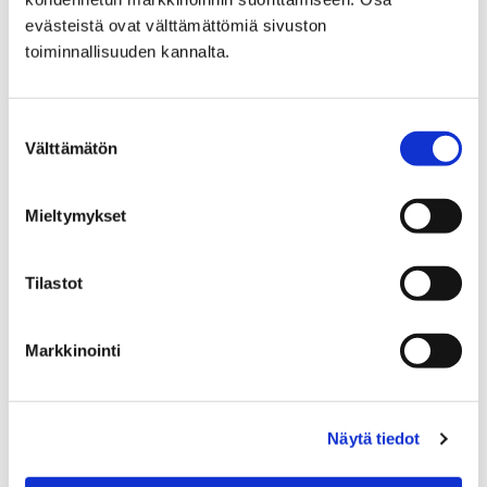
Etusivu
Kasvatus ja koulutus
evästeistä ovat välttämättömiä sivuston
Perusopetus
Koulut ja palvelut
toiminnallisuuden kannalta.
Koulut ja palvelut
Suostumuksen
Välttämätön
valinta
Mieltymykset
Etusivu
Asuminen ja ympäristö
Rakentaminen
Rakennusvalvonta
Tilastot
Mikä on muuttunut luvan hakemisessa?
Markkinointi
Mikä on muuttunut luvan
hakemisessa?
Näytä tiedot