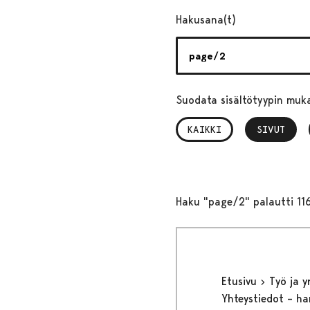
Hakusana(t)
Suodata sisältötyypin muk
KAIKKI
SIVUT
, VALITTU
Haku "page/2" palautti 11
Etusivu
Työ ja 
Yhteystiedot – ha