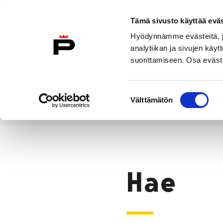
Siirry sisältöön
Tämä sivusto käyttää eväs
Suomeksi
Hyödynnämme evästeitä, jo
Etusivulle
analytiikan ja sivujen kä
suorittamiseen. Osa eväste
Asuminen ja
Kasvatu
ympäristö
koulu
Suostumuksen
Välttämätön
valinta
Hae
Etusivu
Hae