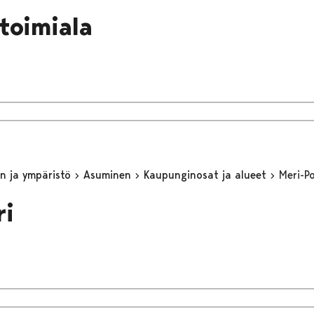
stoimiala
n ja ympäristö
Asuminen
Kaupunginosat ja alueet
Meri-Po
ri