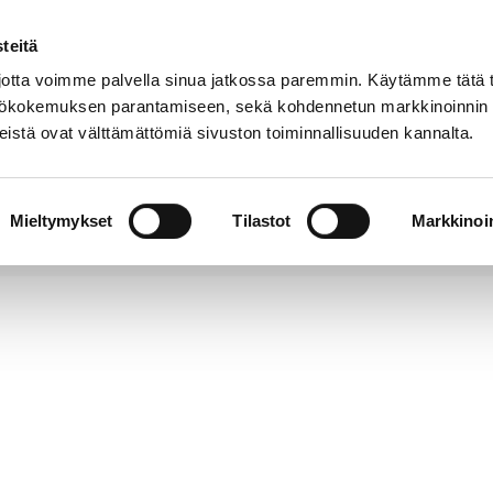
teitä
Puhelinluettelo
Anna palautetta
tta voimme palvella sinua jatkossa paremmin. Käytämme tätä t
yttökokemuksen parantamiseen, sekä kohdennetun markkinoinnin
istä ovat välttämättömiä sivuston toiminnallisuuden kannalta.
s ja
Vapaa-
Hyvinvointi
tus
aika
y
Mieltymykset
Tilastot
Markkinoin