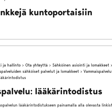
inkkejä kuntoportaisiin
 ja hallinto
Ota yhteyttä
Sähköinen asiointi ja lomakkeet
eyspalveluiden sähköiset palvelut ja lomakkeet
Vammaispalvel
ääkärintodistus
spalvelu: lääkärintodistus
tuspalvelun lääkärintodistukseen painamalla alla olevasta linkist