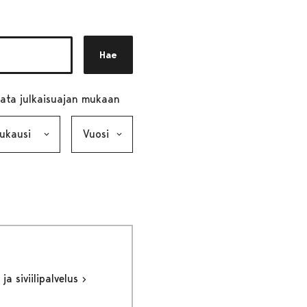
Hae
ata julkaisuajan mukaan
ausi, valinta lähettää lomakkeen
Vuosi, valinta lähettää lomakkeen
ja siviilipalvelus