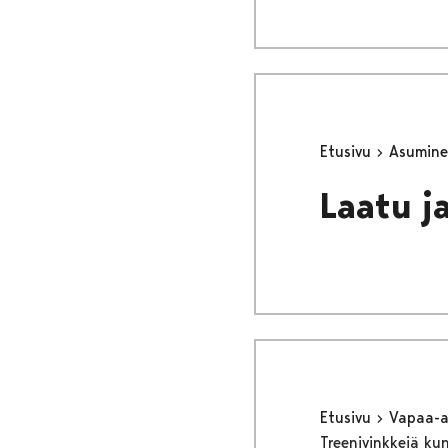
Etusivu
Asumine
Laatu j
Etusivu
Vapaa-
Treenivinkkejä kun