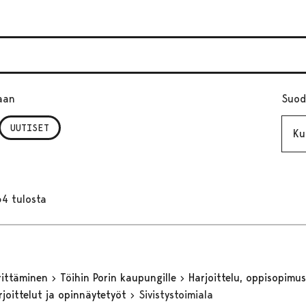
aan
Suod
Kuuk
UUTISET
64 tulosta
yrittäminen
Töihin Porin kaupungille
Harjoittelu, oppisopimus 
rjoittelut ja opinnäytetyöt
Sivistystoimiala