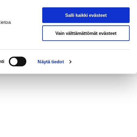
Salli kaikki evästeet
Tapahtumakalenteri
Hae sivustolta
ietoa
Vain välttämättömät evästeet
Työ ja
Kaupunki ja
rittäminen
hallinto
ti
Näytä tiedot