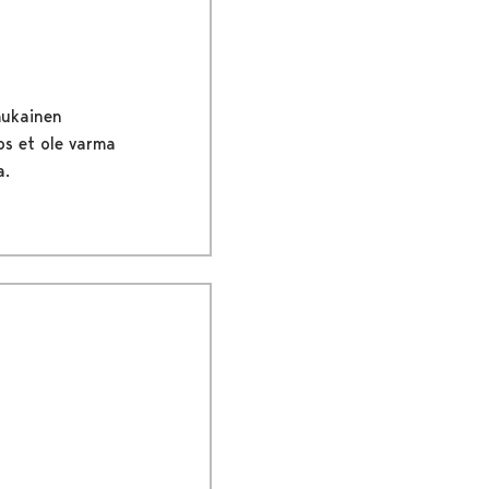
mukainen
os et ole varma
a.