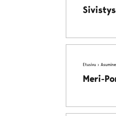
Sivisty
Etusivu
Asumine
Meri-Po