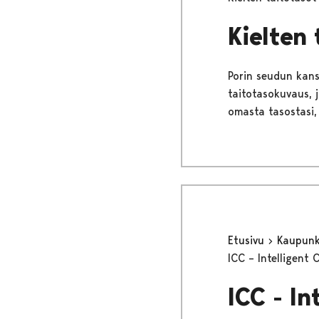
Kielten 
Porin seudun kans
taitotasokuvaus, j
omasta tasostasi,
Etusivu
Kaupunki
ICC – Intelligent 
ICC - In