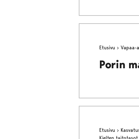
Etusivu
Vapaa-
Porin ma
Etusivu
Kasvatu
Kielten taitotasot