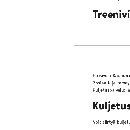
Treeniv
Etusivu
Kaupunki
Sosiaali- ja terv
Kuljetuspalvelu: l
Kuljetu
Voit siirtyä kulje