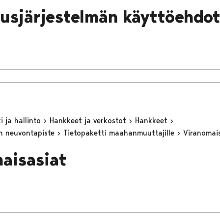
ausjärjestelmän käyttöehdo
 ja hallinto
Hankkeet ja verkostot
Hankkeet
n neuvontapiste
Tietopaketti maahanmuuttajille
Viranomai
aisasiat