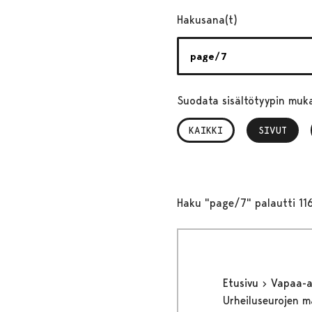
Hakusana(t)
Suodata sisältötyypin muk
KAIKKI
SIVUT
, VALITTU
Haku "page/7" palautti 11
Etusivu
Vapaa-
Urheiluseurojen 