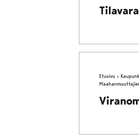
Tilavar
Etusivu
Kaupunki
Maahanmuuttajie
Viranom