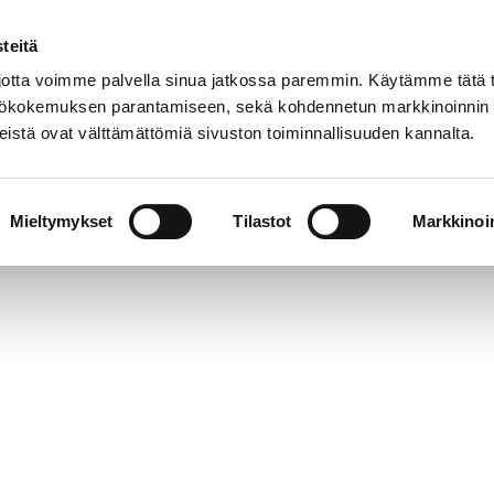
teitä
Puhelinluettelo
Anna palautetta
tta voimme palvella sinua jatkossa paremmin. Käytämme tätä t
yttökokemuksen parantamiseen, sekä kohdennetun markkinoinnin
istä ovat välttämättömiä sivuston toiminnallisuuden kannalta.
s ja
Vapaa-
Hyvinvointi
tus
aika
y
Mieltymykset
Tilastot
Markkinoin