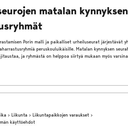
seurojen matalan kynnyksen
tusryhmät
astamisen Porin malli ja paikalliset urheiluseurat järjestävät y
harrastusryhmiä peruskouluikäisille. Matalan kynnyksen seura
ajitaustaa, ja ryhmästä on helppoa siirtyä mukaan myös varsina
aika
Liikunta
Liikuntapaikkojen varaukset
elmän käyttöehdot