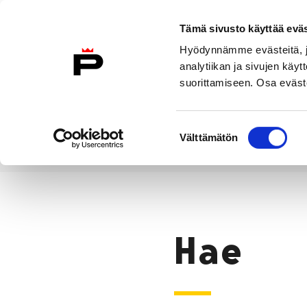
Siirry sisältöön
Tämä sivusto käyttää eväs
Suomeksi
Hyödynnämme evästeitä, jo
Etusivulle
analytiikan ja sivujen kä
suorittamiseen. Osa eväste
Asuminen ja
Kasvatu
ympäristö
koulu
Suostumuksen
Välttämätön
valinta
Hae
Etusivu
Hae