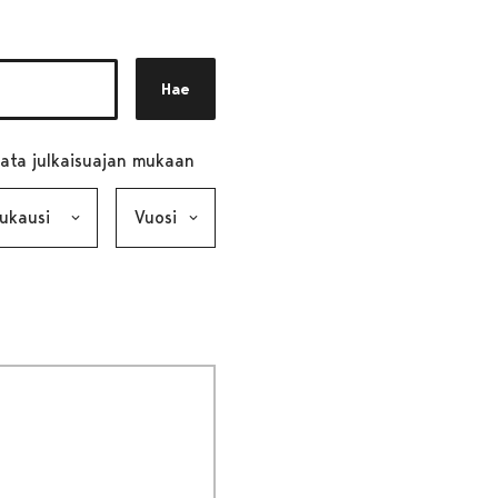
Hae
ata julkaisuajan mukaan
ausi, valinta lähettää lomakkeen
Vuosi, valinta lähettää lomakkeen