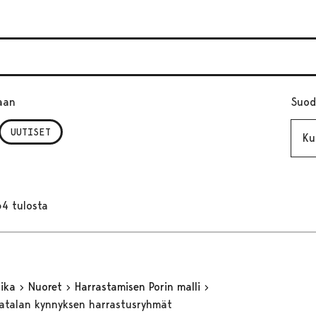
aan
Suod
Kuuk
UUTISET
64 tulosta
aika
Nuoret
Harrastamisen Porin malli
matalan kynnyksen harrastusryhmät