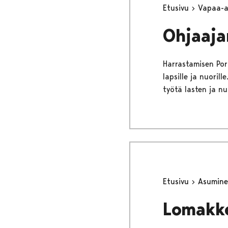
Etusivu
Vapaa-
Ohjaaja
Harrastamisen Pori
lapsille ja nuori
työtä lasten ja n
Etusivu
Asumine
Lomakk