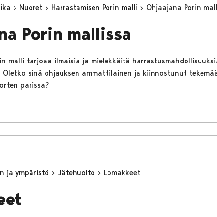
aika
Nuoret
Harrastamisen Porin malli
Ohjaajana Porin mall
na Porin mallissa
n malli tarjoaa ilmaisia ja mielekkäitä harrastusmahdollisuuksia 
lle. Oletko sinä ohjauksen ammattilainen ja kiinnostunut tekem
uorten parissa?
n ja ympäristö
Jätehuolto
Lomakkeet
eet