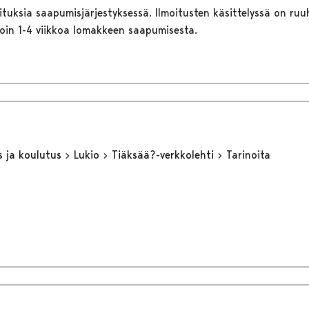
ituksia saapumisjärjestyksessä. Ilmoitusten käsittelyssä on ruu
noin 1-4 viikkoa lomakkeen saapumisesta.
s ja koulutus
Lukio
Tiäksää?-verkkolehti
Tarinoita