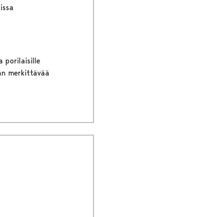
issa
porilaisille
ään merkittävää