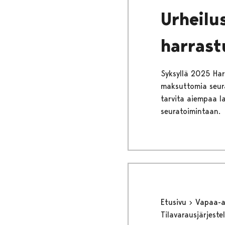
Urheilu
harras
Syksyllä 2025 Harr
maksuttomia seura
tarvita aiempaa l
seuratoimintaan.
Etusivu
Vapaa-
Tilavarausjärjest