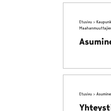
Etusivu
Kaupunki
Maahanmuuttajie
Asumine
Etusivu
Asumine
Yhteyst