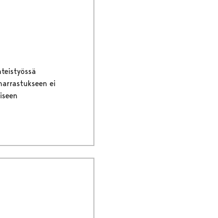
hteistyössä
harrastukseen ei
iseen