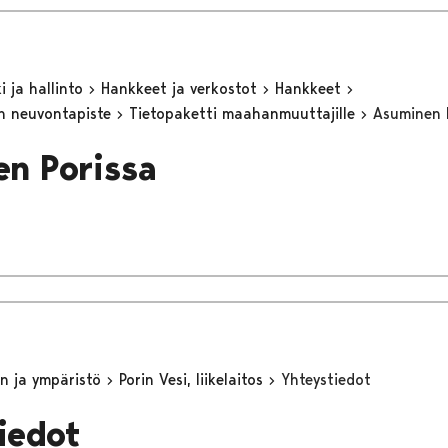
 ja hallinto
Hankkeet ja verkostot
Hankkeet
n neuvontapiste
Tietopaketti maahanmuuttajille
Asuminen 
n Porissa
n ja ympäristö
Porin Vesi, liikelaitos
Yhteystiedot
iedot