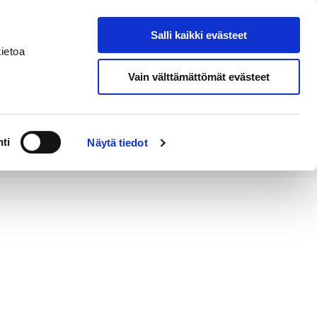
Salli kaikki evästeet
Tapahtumakalenteri
Hae sivustolta
ietoa
Vain välttämättömät evästeet
Työ ja
Kaupunki ja
rittäminen
hallinto
ti
Näytä tiedot