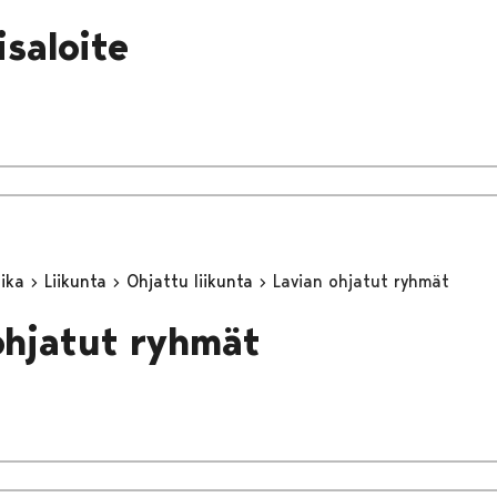
isaloite
aika
Liikunta
Ohjattu liikunta
Lavian ohjatut ryhmät
ohjatut ryhmät