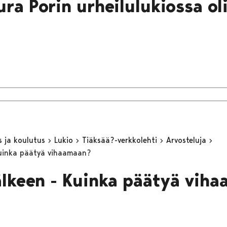
ura Porin urheilulukiossa ol
s ja koulutus
Lukio
Tiäksää?-verkkolehti
Arvosteluja
Kuinka päätyä vihaamaan?
älkeen - Kuinka päätyä vih