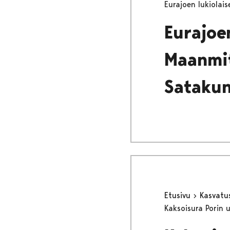
Eurajoen lukiolais
Eurajoen
Maanmit
Satakun
Etusivu
Kasvatu
Kaksoisura Porin u