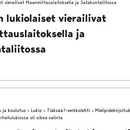
et vierailivat Maanmittauslaitoksella ja Satakuntaliitossa
 lukiolaiset vierailivat
tauslaitoksella ja
taliitossa
s ja koulutus
Lukio
Tiäksää?-verkkolehti
Mielipidekirjoitu
rheilulukiossa oli oikea valinta