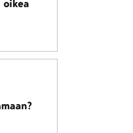
i oikea
aamaan?