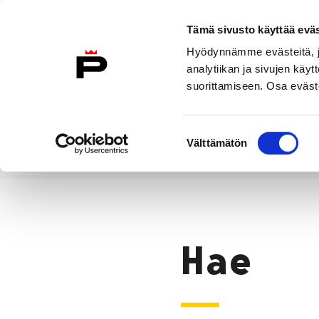
Siirry sisältöön
Tämä sivusto käyttää eväs
Suomeksi
Hyödynnämme evästeitä, jo
Etusivulle
analytiikan ja sivujen kä
suorittamiseen. Osa eväste
Asuminen ja
Kasvatu
ympäristö
koulu
Suostumuksen
Välttämätön
valinta
Hae
Etusivu
Hae