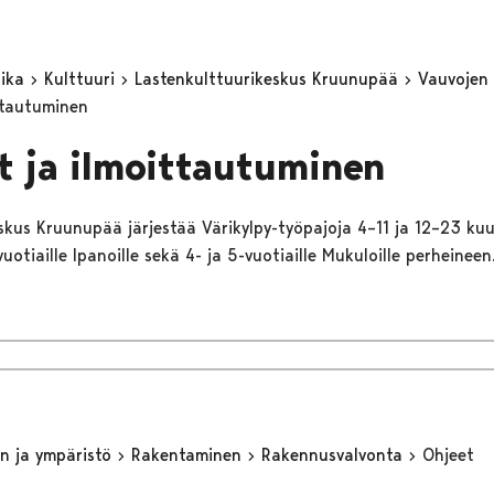
aika
Kulttuuri
Lastenkulttuurikeskus Kruunupää
Vauvojen
ttautuminen
t ja ilmoittautuminen
skus Kruunupää järjestää Värikylpy-työpajoja 4–11 ja 12–23 kuu
vuotiaille Ipanoille sekä 4- ja 5-vuotiaille Mukuloille perheineen
n ja ympäristö
Rakentaminen
Rakennusvalvonta
Ohjeet