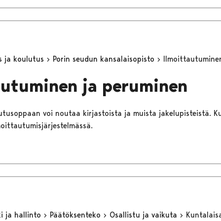
s ja koulutus
Porin seudun kansalaisopisto
Ilmoittautumine
autuminen ja peruminen
tusoppaan voi noutaa kirjastoista ja muista jakelupisteistä. Ku
oittautumisjärjestelmässä.
 ja hallinto
Päätöksenteko
Osallistu ja vaikuta
Kuntalaisa