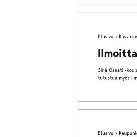
Etusivu
Kasvatu
Ilmoitt
Sinä Osaat! -koulu
tutustua myös ilm
Etusivu
Kaupunki