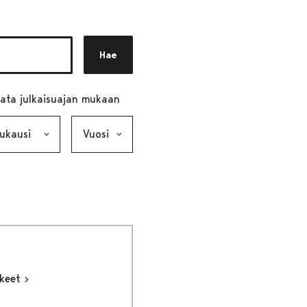
Hae
ata julkaisuajan mukaan
ausi, valinta lähettää lomakkeen
Vuosi, valinta lähettää lomakkeen
kkeet