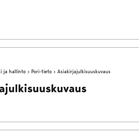
 ja hallinto
Pori-tieto
Asiakirjajulkisuuskuvaus
jajulkisuuskuvaus