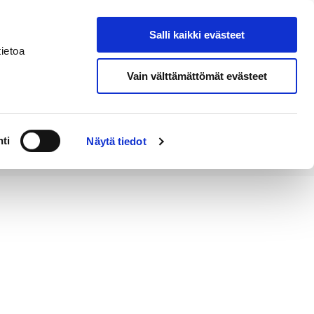
Salli kaikki evästeet
Tapahtumakalenteri
Hae sivustolta
ietoa
Vain välttämättömät evästeet
Työ ja
Kaupunki ja
rittäminen
hallinto
ti
Näytä tiedot