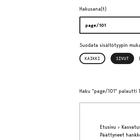
Hakusana(t)
Suodata sisältötyypin muk
KAIKKI
SIVUT
, VALITTU
Haku "page/101" palautti 1
Etusivu
Kasvatu
Päättyneet hank