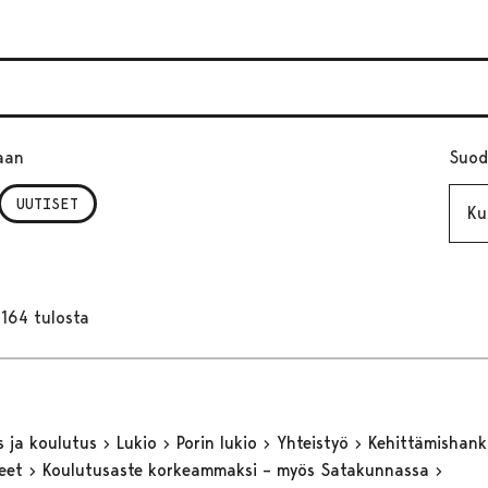
aan
Suod
Kuuk
UUTISET
164 tulosta
s ja koulutus
Lukio
Porin lukio
Yhteistyö
Kehittämishan
keet
Koulutusaste korkeammaksi – myös Satakunnassa