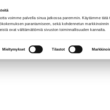
teitä
Puhelinluettelo
Anna palautetta
tta voimme palvella sinua jatkossa paremmin. Käytämme tätä t
yttökokemuksen parantamiseen, sekä kohdennetun markkinoinnin
istä ovat välttämättömiä sivuston toiminnallisuuden kannalta.
s ja
Vapaa-
Hyvinvointi
tus
aika
y
Mieltymykset
Tilastot
Markkinoin