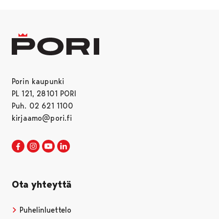
Porin kaupunki
PL 121, 28101 PORI
Puh. 02 621 1100
kirjaamo@pori.fi
Porin kaupunki Facebookissa
Avautuu uudessa välilehdessä
Porin kaupunki Instagramissa
Avautuu uudessa välilehdessä
Porin kaupunki Youtubessa
Avautuu uudessa välilehdessä
Porin kaupunki LinkedInissa
Avautuu uudessa välilehdessä
Ota yhteyttä
Puhelinluettelo