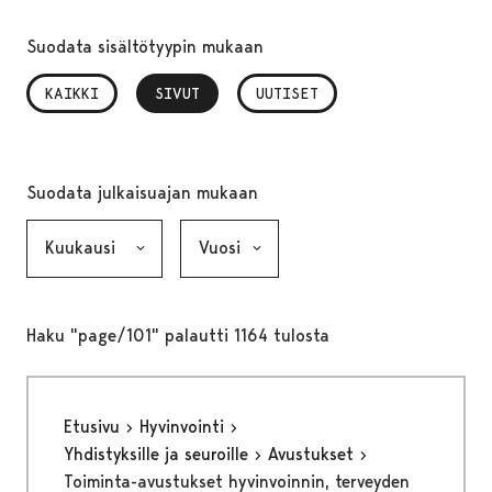
Suodata sisältötyypin mukaan
KAIKKI
SIVUT
, VALITTU
UUTISET
Suodata julkaisuajan mukaan
Kuukausi, valinta lähettää lomakkeen
Vuosi, valinta lähettää lomakkeen
Haku "page/101" palautti 1164 tulosta
Etusivu
Hyvinvointi
Yhdistyksille ja seuroille
Avustukset
Toiminta-avustukset hyvinvoinnin, terveyden