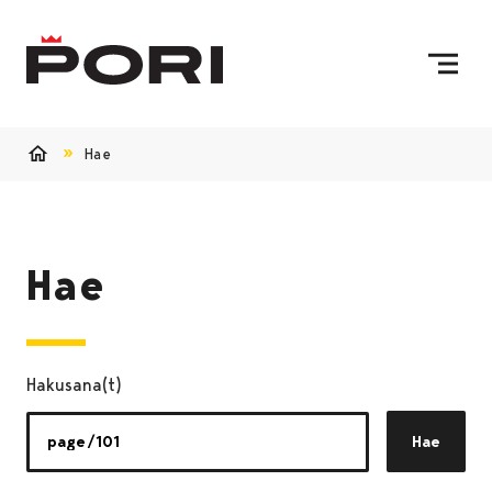
Siirry sisältöön
Etusivulle
Hae
Etusivu
Hae
Hakusana(t)
Hae