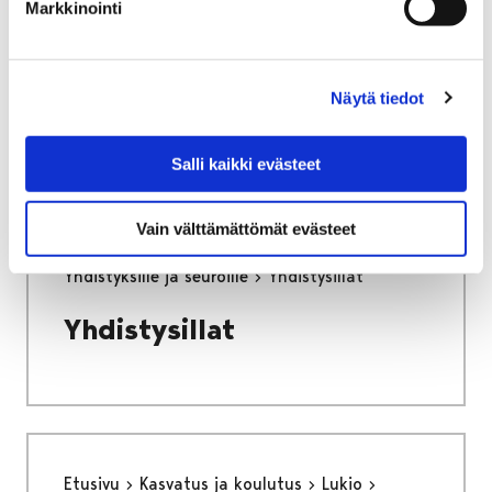
Markkinointi
Etusivu
Kaupunki ja hallinto
Ota yhteyttä
Kaupungin asiointipalvelut
Kirjaamo
Kirjaamo
Näytä tiedot
Salli kaikki evästeet
Vain välttämättömät evästeet
Etusivu
Hyvinvointi
Yhdistyksille ja seuroille
Yhdistysillat
Yhdistysillat
Etusivu
Kasvatus ja koulutus
Lukio