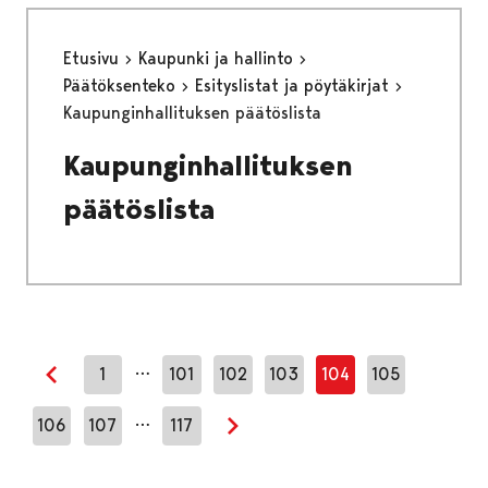
Etusivu
Kaupunki ja hallinto
Päätöksenteko
Esityslistat ja pöytäkirjat
Kaupunginhallituksen päätöslista
Kaupunginhallituksen
päätöslista
…
1
101
102
103
104
105
Edellinen sivu
…
106
107
117
Seuraava sivu