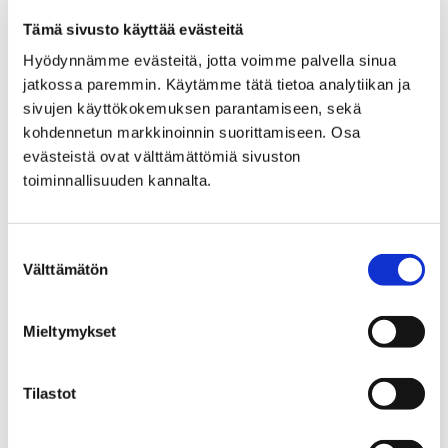
Why do we love movies so
Tämä sivusto käyttää evästeitä
much?
Hyödynnämme evästeitä, jotta voimme palvella sinua
jatkossa paremmin. Käytämme tätä tietoa analytiikan ja
sivujen käyttökokemuksen parantamiseen, sekä
kohdennetun markkinoinnin suorittamiseen. Osa
evästeistä ovat välttämättömiä sivuston
toiminnallisuuden kannalta.
Etusivu
Kasvatus ja koulutus
Lukio
Tiäksää?-verkkolehti
Mielipidekirjoituksia
Etunimen vaihtaminen ei ole huono asia
Suostumuksen
Välttämätön
Etunimen vaihtaminen ei
valinta
ole huono asia
Mieltymykset
Tilastot