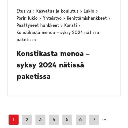
Etusivu
Kasvatus ja koulutus
Lukio
Porin lukio
Yhteistyö
Kehittämishankkeet
Päättyneet hankkeet
Konsti
Konstikasta menoa – syksy 2024 nätissä
paketissa
Konstikasta menoa –
syksy 2024 nätissä
paketissa
…
1
2
3
4
5
6
7