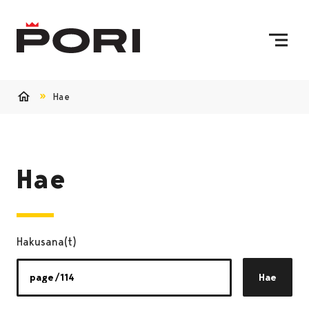
Siirry sisältöön
Etusivulle
Hae
Etusivu
Hae
Hakusana(t)
Hae