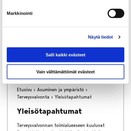
osa keskustan kehittämisen kärkihanketta.
Työssä määritetään kaikkien liikennemuotojen
Markkinointi
tavoiteverkot ja se tulee toimimaan pitkän
aikajänteen ohjenuorana katujen
tarkemmassa suunnittelussa.
Näytä tiedot
Kaupunginhallitus on hyväksynyt
liikenneverkkosuunnitelman loppuraportin
Salli kaikki evästeet
26.6.2023.
Vain välttämättömät evästeet
Etusivu
Asuminen ja ympäristö
Terveysvalvonta
Yleisötapahtumat
Yleisötapahtumat
Terveysvalvonnan toimialueeseen kuuluvat