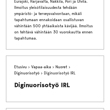
Eurajoki, Harjavalta, Nakkila, Pori ja Ulvila.
Ilmoitus yleisötilaisuudesta tehdään
ympäristö- ja terveysvalvontaan, mikäli
tapahtumaan ennakoidaan osallistuvan
vähintään 500 yhtäaikaista kävijää. Ilmoitus
on tehtävä vähintään 30 vuorokautta ennen
tapahtumaa.
Etusivu
Vapaa-aika
Nuoret
Diginuorisotyö
Diginuorisotyö IRL
Diginuorisotyö IRL