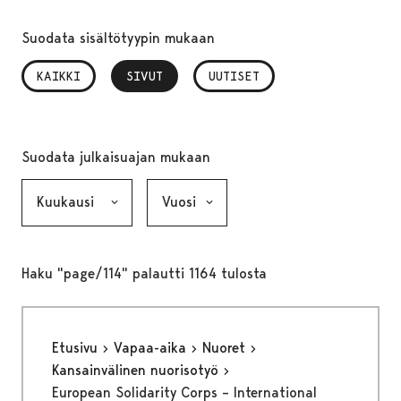
Suodata sisältötyypin mukaan
KAIKKI
SIVUT
, VALITTU
UUTISET
Suodata julkaisuajan mukaan
Kuukausi, valinta lähettää lomakkeen
Vuosi, valinta lähettää lomakkeen
Haku "page/114" palautti 1164 tulosta
Etusivu
Vapaa-aika
Nuoret
Kansainvälinen nuorisotyö
European Solidarity Corps – International