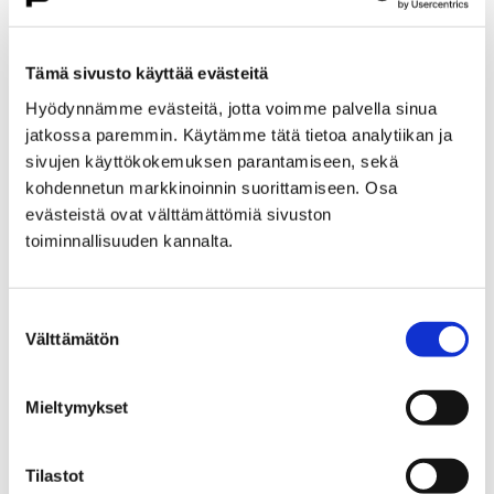
Etusivu
Kasvatus ja koulutus
Lukio
Porin lukio
Yhteistyö
Kehittämishankkeet
Tämä sivusto käyttää evästeitä
Päättyneet hankkeet
Priima
Hyödynnämme evästeitä, jotta voimme palvella sinua
Priima-päivä 25.8. Porissa
jatkossa paremmin. Käytämme tätä tietoa analytiikan ja
Priima-päivä 25.8. Porissa
sivujen käyttökokemuksen parantamiseen, sekä
kohdennetun markkinoinnin suorittamiseen. Osa
evästeistä ovat välttämättömiä sivuston
toiminnallisuuden kannalta.
Suostumuksen
Etusivu
Asuminen ja ympäristö
Välttämätön
valinta
Kaupunkikehitys
Kaupunkikeskusta
Liikenneverkkosuunnittelu
Mieltymykset
Liikenneverkkosuunnittelu
Tilastot
Porin keskustan liikenneverkkosuunnitelma on