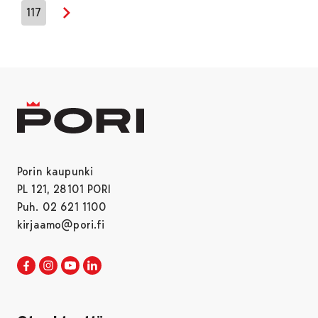
117
Seuraava sivu
Porin kaupunki
PL 121, 28101 PORI
Puh. 02 621 1100
kirjaamo@pori.fi
Porin kaupunki Facebookissa
Avautuu uudessa välilehdessä
Porin kaupunki Instagramissa
Avautuu uudessa välilehdessä
Porin kaupunki Youtubessa
Avautuu uudessa välilehdessä
Porin kaupunki LinkedInissa
Avautuu uudessa välilehdessä