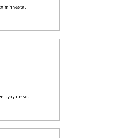
toiminnasta.
en työyhteisö.