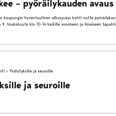
lkee – pyöräilykauden avaus 
ko kaupungin hyväntuulinen alkusysäys kohti uutta pyöräilykau
n 9. toukokuuta klo 10-14 kaikille avoimeen ja ilmaiseen tapah
inti
Yhdistyksille ja seuroille
sille ja seuroille