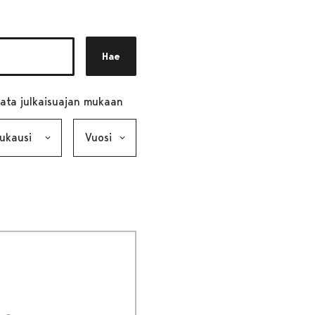
Hae
ata julkaisuajan mukaan
ausi, valinta lähettää lomakkeen
Vuosi, valinta lähettää lomakkeen