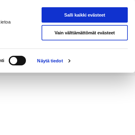
Salli kaikki evästeet
Tapahtumakalenteri
Hae sivustolta
ietoa
Vain välttämättömät evästeet
Työ ja
Kaupunki ja
rittäminen
hallinto
ti
Näytä tiedot