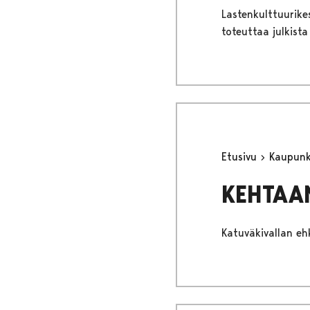
Lastenkulttuurikes
toteuttaa julkist
Etusivu
Kaupunki
KEHTAA
Katuväkivallan ehk