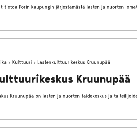
dät tietoa Porin kaupungin järjestämästä lasten ja nuorten loma
aika
Kulttuuri
Lastenkulttuurikeskus Kruunupää
ulttuurikeskus Kruunupää
skus Kruunupää on lasten ja nuorten taidekeskus ja taiteilijoid