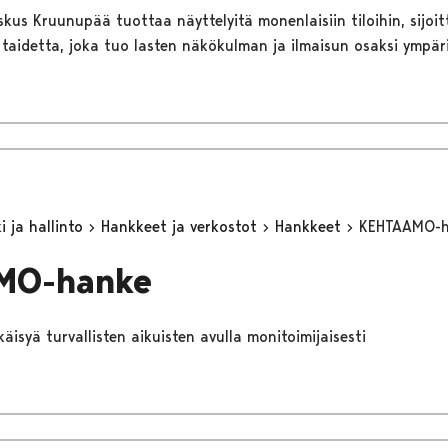
kus Kruunupää tuottaa näyttelyitä monenlaisiin tiloihin, sijoit
a taidetta, joka tuo lasten näkökulman ja ilmaisun osaksi ympä
 ja hallinto
Hankkeet ja verkostot
Hankkeet
KEHTAAMO-
MO-hanke
äisyä turvallisten aikuisten avulla monitoimijaisesti