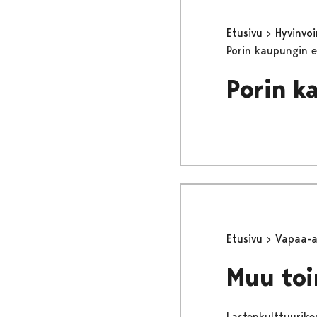
Etusivu
Hyvinvo
Porin kaupungin 
Porin k
Etusivu
Vapaa-
Muu toi
Lastenkulttuurike