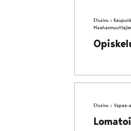
Etusivu
Kaupunki
Maahanmuuttajie
Opiskel
Etusivu
Vapaa-
Lomato