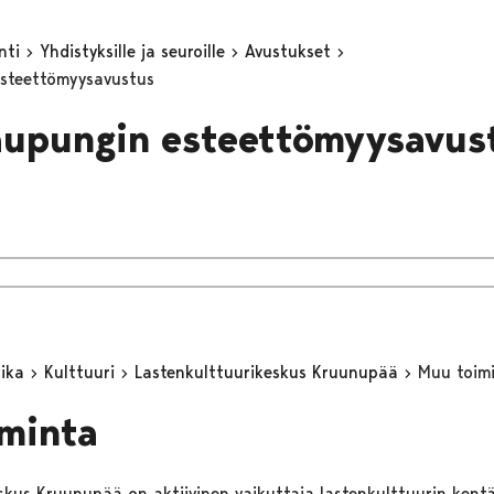
inti
Yhdistyksille ja seuroille
Avustukset
esteettömyysavustus
aupungin esteettömyysavus
aika
Kulttuuri
Lastenkulttuurikeskus Kruunupää
Muu toim
minta
skus Kruunupää on aktiivinen vaikuttaja lastenkulttuurin kentä