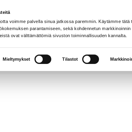
teitä
Puhelinluettelo
Anna palautetta
tta voimme palvella sinua jatkossa paremmin. Käytämme tätä t
yttökokemuksen parantamiseen, sekä kohdennetun markkinoinnin
istä ovat välttämättömiä sivuston toiminnallisuuden kannalta.
s ja
Vapaa-
Hyvinvointi
tus
aika
y
Mieltymykset
Tilastot
Markkinoin