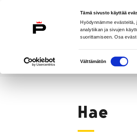
Siirry sisältöön
Tämä sivusto käyttää eväs
Suomeksi
Hyödynnämme evästeitä, jo
Etusivulle
analytiikan ja sivujen kä
suorittamiseen. Osa eväste
Asuminen ja
Kasvatu
ympäristö
koulu
Suostumuksen
Välttämätön
valinta
Hae
Etusivu
Hae