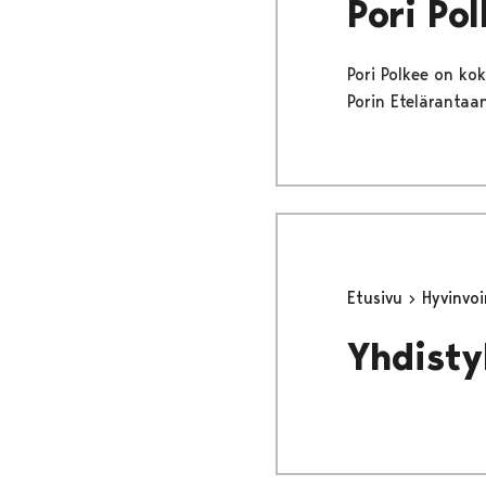
Pori Po
Pori Polkee on ko
Porin Etelärantaa
Etusivu
Hyvinvo
Yhdistyk