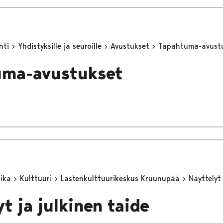
inti
Yhdistyksille ja seuroille
Avustukset
Tapahtuma-avust
uma-avustukset
aika
Kulttuuri
Lastenkulttuurikeskus Kruunupää
Näyttelyt 
t ja julkinen taide