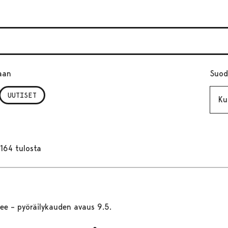
aan
Suod
Kuuk
UUTISET
164 tulosta
kee – pyöräilykauden avaus 9.5.