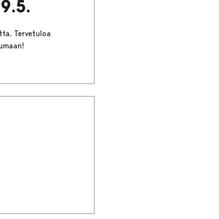
9.5.
tta. Tervetuloa
tumaan!