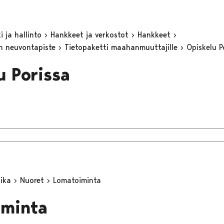
 ja hallinto
Hankkeet ja verkostot
Hankkeet
n neuvontapiste
Tietopaketti maahanmuuttajille
Opiskelu P
u Porissa
aika
Nuoret
Lomatoiminta
iminta