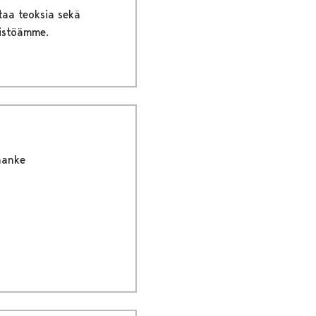
taa teoksia sekä
ristöämme.
hanke