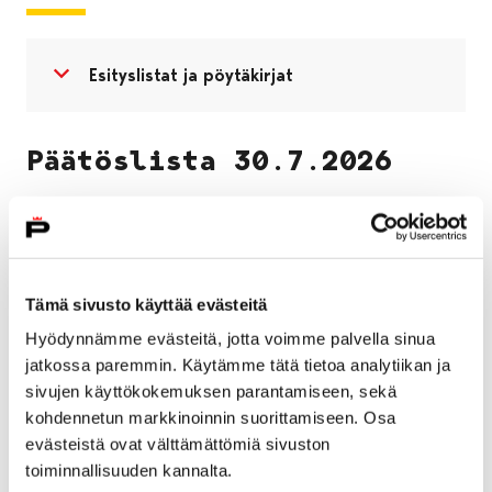
Avaa valikko
Sulje valikko
Esityslistat ja pöytäkirjat
Päätöslista 30.7.2026
§ 95 Kokouksen laillisuuden ja
päätösvaltaisuuden toteaminen
Kokous todettiin lailliseksi ja päätösvaltaiseksi.
Tämä sivusto käyttää evästeitä
§ 96 Pöytäkirjan tarkastus
Hyödynnämme evästeitä, jotta voimme palvella sinua
Pöytäkirjan tarkastajiksi valittiin Tiina Huhtala ja
jatkossa paremmin. Käytämme tätä tietoa analytiikan ja
Kimmo Hohkala. Pöytäkirja tarkastetaan 4.8.2026.
sivujen käyttökokemuksen parantamiseen, sekä
kohdennetun markkinoinnin suorittamiseen. Osa
§ 97 Rakentamislupa, vaihe 2, 609-464-10-46,
evästeistä ovat välttämättömiä sivuston
Parkanontie 788
toiminnallisuuden kannalta.
Päätösehdotus hyväksyttiin.