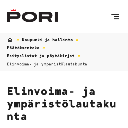
Siirry sisältöön
Etusivulle
Kaupunki ja hallinto
Etusivu
Päätöksenteko
Esityslistat ja pöytäkirjat
Elinvoima- ja ympäristölautakunta
Elinvoima- ja
ympäristölautaku
nta