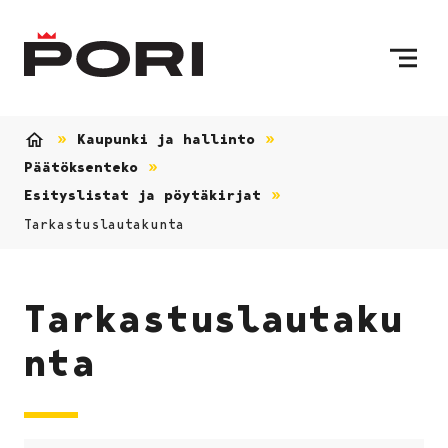
Siirry sisältöön
Etusivulle
Kaupunki ja hallinto
Etusivu
Päätöksenteko
Esityslistat ja pöytäkirjat
Tarkastuslautakunta
Tarkastuslautaku
nta