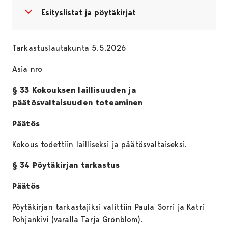
Avaa valikko
Sulje valikko
Esityslistat ja pöytäkirjat
Tarkastuslautakunta 5.5.2026
Asia nro
§ 33 Kokouksen laillisuuden ja
päätösvaltaisuuden toteaminen
Päätös
Kokous todettiin lailliseksi ja päätösvaltaiseksi.
§ 34 Pöytäkirjan tarkastus
Päätös
Pöytäkirjan tarkastajiksi valittiin Paula Sorri ja Katri
Pohjankivi (varalla Tarja Grönblom).