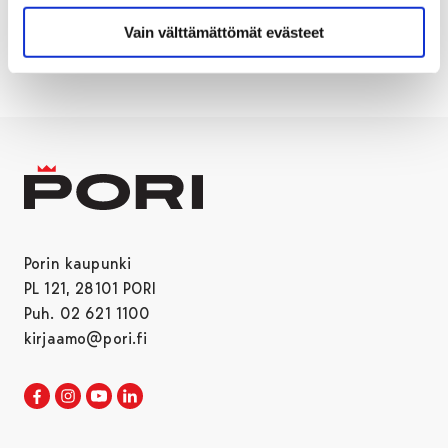
ole.
Vain välttämättömät evästeet
Porin kaupunki
PL 121, 28101 PORI
Puh. 02 621 1100
kirjaamo@pori.fi
Porin kaupunki Facebookissa
Avautuu uudessa välilehdessä
Porin kaupunki Instagramissa
Avautuu uudessa välilehdessä
Porin kaupunki Youtubessa
Avautuu uudessa välilehdessä
Porin kaupunki LinkedInissa
Avautuu uudessa välilehdessä