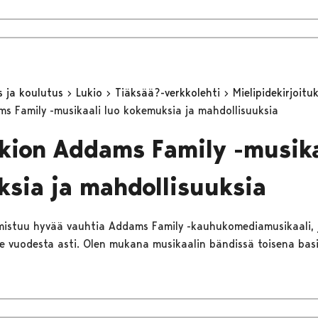
s ja koulutus
Lukio
Tiäksää?-verkkolehti
Mielipidekirjoitu
ms Family -musikaali luo kokemuksia ja mahdollisuuksia
ukion Addams Family -musika
sia ja mahdollisuuksia
lmistuu hyvää vauhtia Addams Family -kauhukomediamusikaali, 
ime vuodesta asti. Olen mukana musikaalin bändissä toisena basi