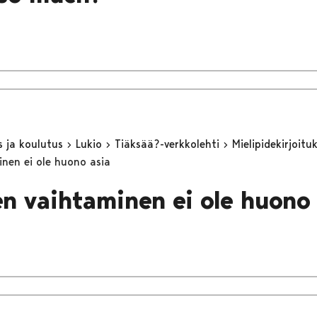
s ja koulutus
Lukio
Tiäksää?-verkkolehti
Mielipidekirjoitu
nen ei ole huono asia
n vaihtaminen ei ole huono 