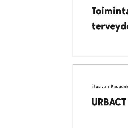
Toimint
terveyd
Etusivu
Kaupunki
URBACT 