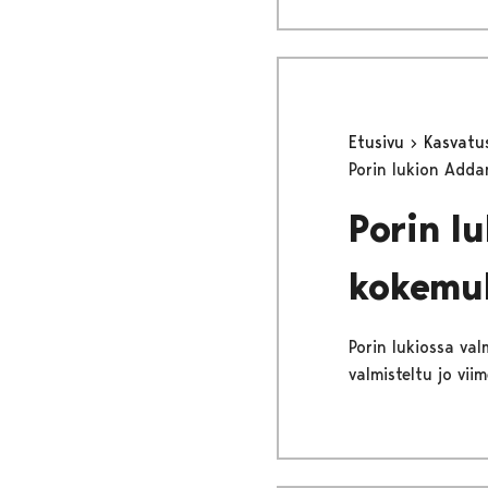
Etusivu
Kasvatu
Porin lukion Adda
Porin l
kokemuk
Porin lukiossa va
valmisteltu jo vi