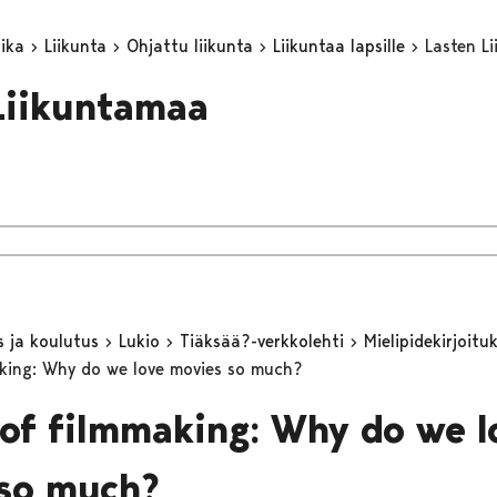
aika
Liikunta
Ohjattu liikunta
Liikuntaa lapsille
Lasten L
Liikuntamaa
s ja koulutus
Lukio
Tiäksää?-verkkolehti
Mielipidekirjoitu
aking: Why do we love movies so much?
 of filmmaking: Why do we l
so much?