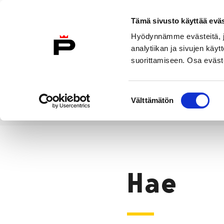
Siirry sisältöön
Tämä sivusto käyttää eväs
Suomeksi
Hyödynnämme evästeitä, jo
Etusivulle
analytiikan ja sivujen kä
suorittamiseen. Osa eväste
Asuminen ja
Kasvatu
ympäristö
koulu
Suostumuksen
Välttämätön
valinta
Hae
Etusivu
Hae