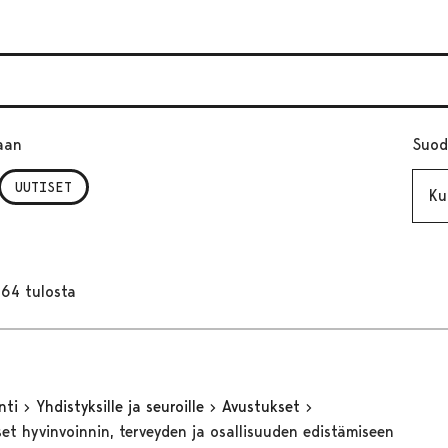
aan
Suod
Kuuk
UUTISET
164 tulosta
inti
Yhdistyksille ja seuroille
Avustukset
et hyvinvoinnin, terveyden ja osallisuuden edistämiseen