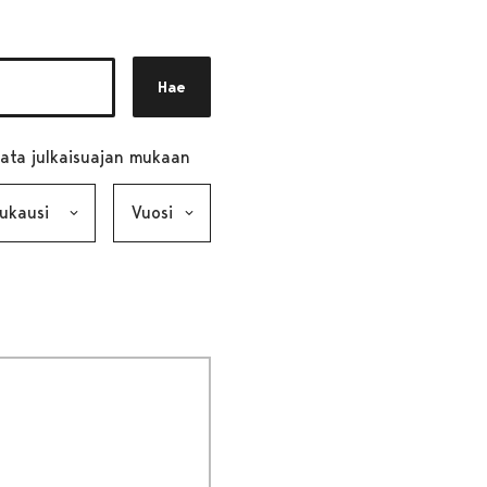
Hae
ata julkaisuajan mukaan
ausi, valinta lähettää lomakkeen
Vuosi, valinta lähettää lomakkeen