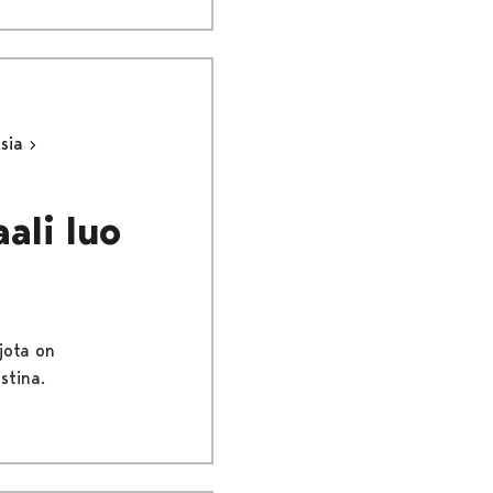
ksia
ali luo
jota on
stina.