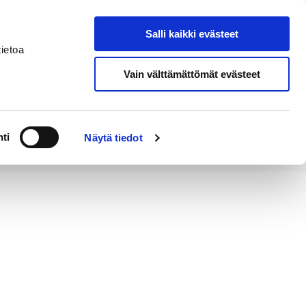
Salli kaikki evästeet
Tapahtumakalenteri
Hae sivustolta
ietoa
Vain välttämättömät evästeet
Työ ja
Kaupunki ja
rittäminen
hallinto
ti
Näytä tiedot