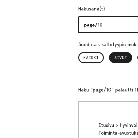
Hakusana(t)
Suodata sisältötyypin muk
KAIKKI
SIVUT
, VALITTU
Haku "page/10" palautti 1
Etusivu
Hyvinvo
Toiminta-avustuks