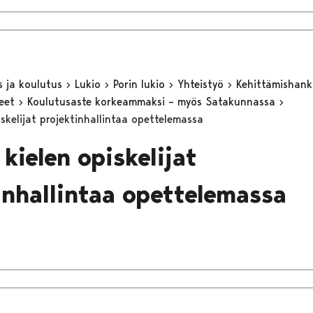
s ja koulutus
Lukio
Porin lukio
Yhteistyö
Kehittämishan
keet
Koulutusaste korkeammaksi – myös Satakunnassa
skelijat projektinhallintaa opettelemassa
kielen opiskelijat
inhallintaa opettelemassa