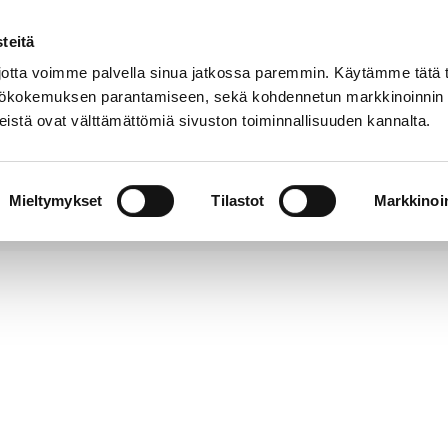
teitä
Puhelinluettelo
Anna palautetta
tta voimme palvella sinua jatkossa paremmin. Käytämme tätä t
yttökokemuksen parantamiseen, sekä kohdennetun markkinoinnin
istä ovat välttämättömiä sivuston toiminnallisuuden kannalta.
s ja
Vapaa-
Hyvinvointi
tus
aika
y
Mieltymykset
Tilastot
Markkinoin