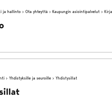
 ja hallinto
Ota yhteyttä
Kaupungin asiointipalvelut
Kirj
o
inti
Yhdistyksille ja seuroille
Yhdistysillat
illat