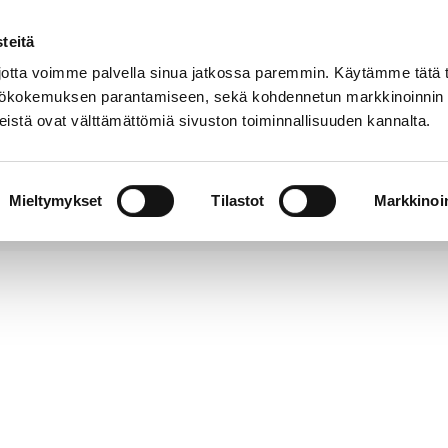
teitä
Puhelinluettelo
Anna palautetta
tta voimme palvella sinua jatkossa paremmin. Käytämme tätä t
yttökokemuksen parantamiseen, sekä kohdennetun markkinoinnin
istä ovat välttämättömiä sivuston toiminnallisuuden kannalta.
s ja
Vapaa-
Hyvinvointi
tus
aika
y
Mieltymykset
Tilastot
Markkinoin