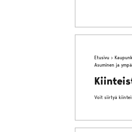
Etusivu
Kaupunki
Asuminen ja ympä
Kiintei
Voit siirtyä kiint