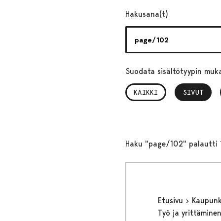
Hakusana(t)
Suodata sisältötyypin muk
KAIKKI
SIVUT
, VALITTU
Haku "page/102" palautti 
Etusivu
Kaupunki
Työ ja yrittämine