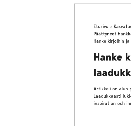
Etusivu
Kasvatu
Päättyneet hank
Hanke kirjoihin j
Hanke ki
laadukk
Artikkeli on alun
Laadukkaasti lukio
inspiration och in