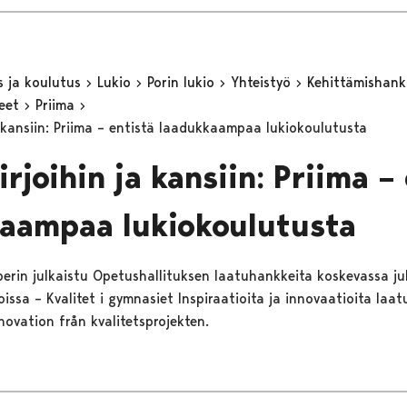
s ja koulutus
Lukio
Porin lukio
Yhteistyö
Kehittämishan
keet
Priima
a kansiin: Priima – entistä laadukkaampaa lukiokoulutusta
rjoihin ja kansiin: Priima –
aampaa lukiokoulutusta
 perin julkaistu Opetushallituksen laatuhankkeita koskevassa ju
issa – Kvalitet i gymnasiet Inspiraatioita ja innovaatioita laa
novation från kvalitetsprojekten.