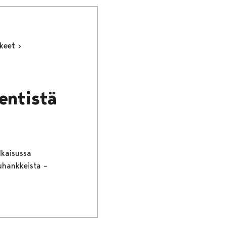
kkeet
 entistä
lkaisussa
tuhankkeista –