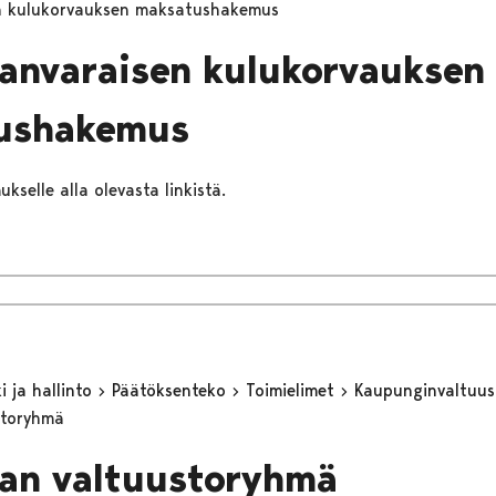
n kulukorvauksen maksatushakemus
anvaraisen kulukorvauksen
ushakemus
ukselle alla olevasta linkistä.
 ja hallinto
Päätöksenteko
Toimielimet
Kaupunginvaltuu
storyhmä
an valtuustoryhmä